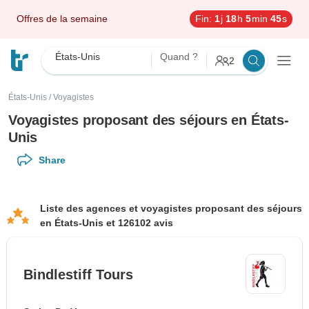
Offres de la semaine
Fin:
1
j
18
h
5
min
44
s
États-Unis
Quand ?
2
États-Unis
/
Voyagistes
Voyagistes proposant des séjours en États-
Unis
Share
Liste des agences et voyagistes proposant des séjours
en États-Unis et 126102 avis
Bindlestiff Tours