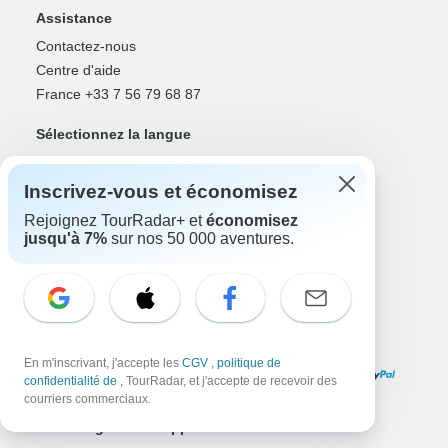
Assistance
Contactez-nous
Centre d'aide
France +33 7 56 79 68 87
Sélectionnez la langue
EN
DE
ES
FR
NL
Inscrivez-vous et économisez
Rejoignez TourRadar+ et
économisez
Suivez-nous
jusqu'à 7%
sur nos 50 000 aventures.
Modes de paiement
En m'inscrivant, j'accepte les
CGV
,
politique de
confidentialité de
, TourRadar, et j'accepte de recevoir des
courriers commerciaux.
Téléchargez notre application