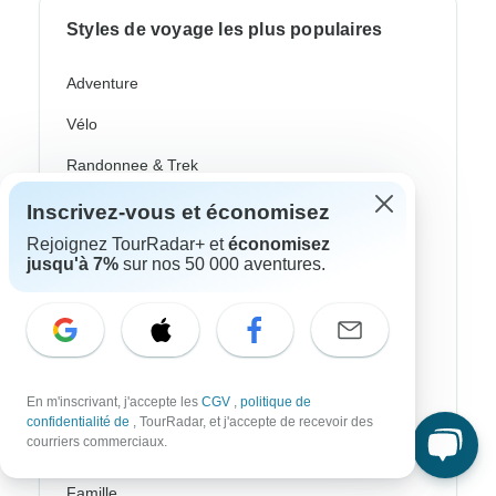
Styles de voyage les plus populaires
Adventure
Vélo
Randonnee & Trek
Aurores Boréales
Inscrivez-vous et économisez
Rejoignez TourRadar+ et
économisez
Croisière Fluviale
jusqu'à 7%
sur nos 50 000 aventures.
Afrique Safari
Voyages Culturel
Autocar / Bus
En m'inscrivant, j'accepte les
CGV
,
politique de
Train Et Rail
confidentialité de
, TourRadar, et j'accepte de recevoir des
courriers commerciaux.
Plage
Famille