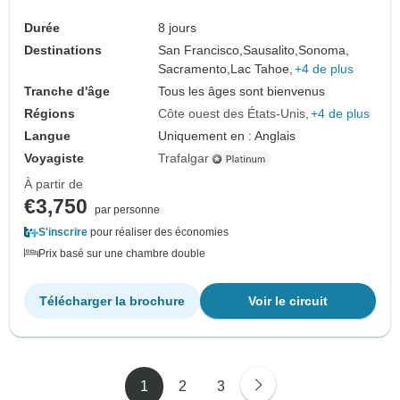
Durée
8 jours
Destinations
San Francisco,
Sausalito,
Sonoma,
Sacramento,
Lac Tahoe,
+4 de plus
Tranche d'âge
Tous les âges sont bienvenus
Régions
Côte ouest des États-Unis
+4 de plus
Langue
Uniquement en : Anglais
Voyagiste
Trafalgar
À partir de
€3,750
par personne
S'inscrire
pour réaliser des économies
Prix basé sur une chambre double
Télécharger la brochure
Voir le circuit
1
2
3