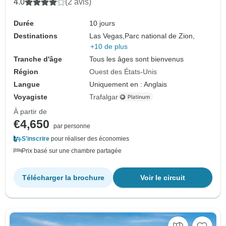
4.0
(2 avis)
Durée
10 jours
Destinations
Las Vegas,
Parc national de Zion,
+10 de plus
Tranche d'âge
Tous les âges sont bienvenus
Région
Ouest des États-Unis
Langue
Uniquement en : Anglais
Voyagiste
Trafalgar
À partir de
€4,650
par personne
S'inscrire
pour réaliser des économies
Prix basé sur une chambre partagée
Télécharger la brochure
Voir le circuit