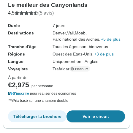
Le meilleur des Canyonlands
4.5
(5 avis)
Durée
7 jours
Destinations
Denver,
Vail,
Moab,
Parc national des Arches,
+5 de plus
Tranche d'âge
Tous les âges sont bienvenus
Régions
Ouest des États-Unis
+3 de plus
Langue
Uniquement en : Anglais
Voyagiste
Trafalgar
À partir de
€2,975
par personne
S'inscrire
pour réaliser des économies
Prix basé sur une chambre double
Télécharger la brochure
Voir le circuit