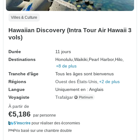
Villes & Culture
Hawaiian Discovery (Intra Tour Air Hawaii 3
vols)
Durée
11 jours
Destinations
Honolulu,
Waikiki,
Pearl Harbor,
Hilo,
+8 de plus
Tranche d'âge
Tous les âges sont bienvenus
Régions
Ouest des États-Unis
+2 de plus
Langue
Uniquement en : Anglais
Voyagiste
Trafalgar
À partir de
€5,186
par personne
S'inscrire
pour réaliser des économies
Prix basé sur une chambre double