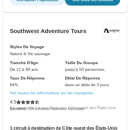
Southwest Adventure Tours
Styles De Voyage
Nature & Vie sauvage
Tranche D'âge
Taille Du Groupe
De 12 à 90 ans
jusqu'à 50 personnes
Taux De Réponse
Délai De Réponse
84%
dans un délai de 3 jours
Voir toutes les informations sur les voyagistes
4.5
Ce voyagiste n'a pas d'avis sur Côte ouest des États-Unis
Excellent
- 156 avis pour l'opérateur touristique
1 circuit à destination de Côte ouest des États-Unis