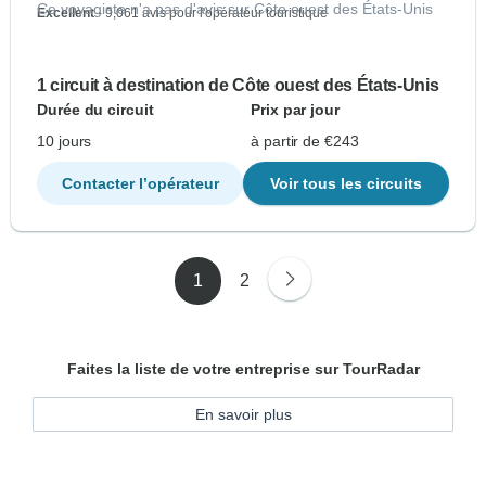
Ce voyagiste n'a pas d'avis sur Côte ouest des États-Unis
Excellent
- 9,061 avis pour l'opérateur touristique
1 circuit à destination de Côte ouest des États-Unis
Durée du circuit
Prix par jour
10 jours
à partir de €243
Contacter l’opérateur
Voir tous les circuits
1
2
Faites la liste de votre entreprise sur TourRadar
En savoir plus