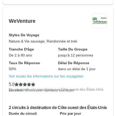
WeVenture
Styles De Voyage
Nature & Vie sauvage, Randonnée et trek
Tranche D'âge
Taille Du Groupe
De 2 à 80 ans
jusqu'à 12 personnes
Taux De Réponse
Délai De Réponse
50%
dans un délai de 1 jour
Voir toutes les informations sur les voyagistes
5.0
Ce voyagiste n'a pas d'avis sur Côte ouest des États-Unis
Excellent
- 83 avis pour l'opérateur touristique
2 circuits à destination de Côte ouest des États-Unis
Durée du circuit
Prix par jour