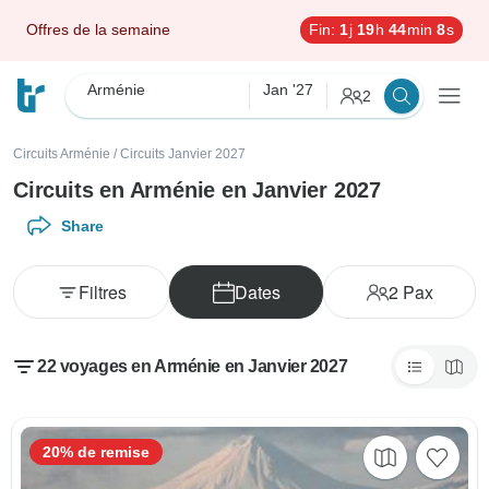
Offres de la semaine
Fin:
1
j
19
h
44
min
6
s
Arménie
Jan '27
2
Circuits Arménie
/
Circuits Janvier 2027
Circuits en Arménie en Janvier 2027
Share
Filtres
Dates
2
Pax
22 voyages en Arménie en Janvier 2027
20% de remise