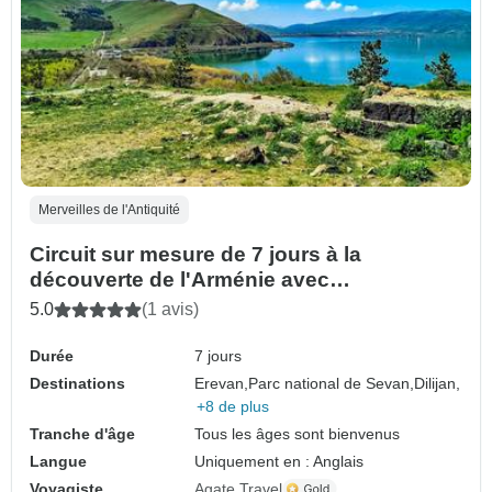
Merveilles de l'Antiquité
Circuit sur mesure de 7 jours à la
découverte de l'Arménie avec
hébergement en hôtels 4 étoiles (privé)
5.0
(1 avis)
Durée
7 jours
Destinations
Erevan,
Parc national de Sevan,
Dilijan,
+8 de plus
Tranche d'âge
Tous les âges sont bienvenus
Langue
Uniquement en : Anglais
Voyagiste
Agate Travel