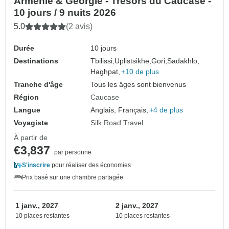
Arménie & Géorgie - Trésors du Caucase -
10 jours / 9 nuits 2026
5.0
(2 avis)
Durée
10 jours
Destinations
Tbilissi,
Uplistsikhe,
Gori,
Sadakhlo,
Haghpat,
+10 de plus
Tranche d'âge
Tous les âges sont bienvenus
Région
Caucase
Langue
Anglais, Français,
+4 de plus
Voyagiste
Silk Road Travel
À partir de
€3,837
par personne
S'inscrire
pour réaliser des économies
Prix basé sur une chambre partagée
1 janv., 2027
2 janv., 2027
10 places restantes
10 places restantes