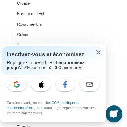
Croatie
Europe de l'Est
Royaume-Uni
Grèce
Îles Grecques
Islande
Inscrivez-vous et économisez
Rejoignez TourRadar+ et
économisez
Irlande
jusqu'à 7%
sur nos 50 000 aventures.
Italie
Pays nordiques / Scandinavie
Portugal
En m'inscrivant, j'accepte les
CGV
,
politique de
Écosse
confidentialité de
, TourRadar, et j'accepte de recevoir des
courriers commerciaux.
Espagne
Turquie