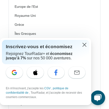
Europe de l'Est
Royaume-Uni
Grèce
Îles Grecques
Islande
Inscrivez-vous et économisez
Irlande
Rejoignez TourRadar+ et
économisez
jusqu'à 7%
sur nos 50 000 aventures.
Italie
Pays nordiques / Scandinavie
Portugal
Écosse
En m'inscrivant, j'accepte les
CGV
,
politique de
confidentialité de
, TourRadar, et j'accepte de recevoir des
Espagne
courriers commerciaux.
Turquie