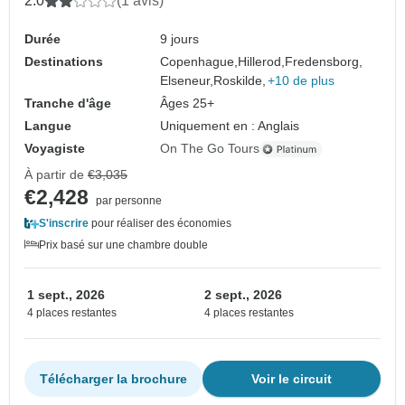
2.0
(1 avis)
Durée
9 jours
Destinations
Copenhague,
Hillerod,
Fredensborg,
Elseneur,
Roskilde,
+10 de plus
Tranche d'âge
Âges 25+
Langue
Uniquement en : Anglais
Voyagiste
On The Go Tours
À partir de
€3,035
€2,428
par personne
S'inscrire
pour réaliser des économies
Prix basé sur une chambre double
1 sept., 2026
2 sept., 2026
4 places restantes
4 places restantes
Télécharger la brochure
Voir le circuit