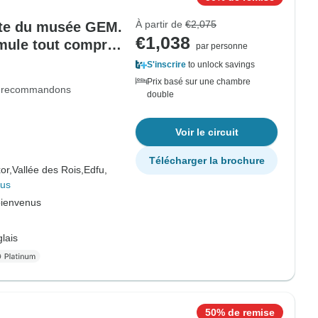
À partir de
€2,075
site du musée GEM.
€1,038
rmule tout compris
par personne
urghada)
S'inscrire
to unlock savings
Prix basé sur une chambre
le recommandons
double
Voir le circuit
Télécharger la brochure
or,
Vallée des Rois,
Edfu,
lus
bienvenus
lais
50% de remise