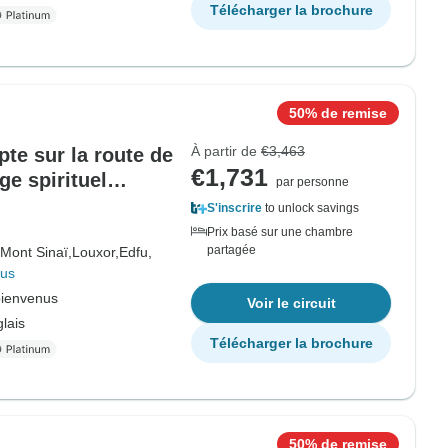
Télécharger la brochure
50% de remise
À partir de
€3,463
pte sur la route de
€1,731
ge spirituel
par personne
S'inscrire
to unlock savings
Prix basé sur une chambre
partagée
Mont Sinaï,
Louxor,
Edfu,
lus
bienvenus
Voir le circuit
lais
Télécharger la brochure
50% de remise