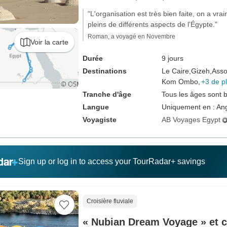
"L'organisation est très bien faite, on a vrai
pleins de différents aspects de l'Égypte."
Roman, a voyagé en Novembre
Voir la carte
Durée
9 jours
Destinations
Le Caire,
Gizeh,
Asso
Kom Ombo,
+3 de p
Tranche d'âge
Tous les âges sont 
Langue
Uniquement en : Ang
Voyagiste
AB Voyages Egypt
Sign up or log in to access your TourRadar+ savings
Croisière fluviale
« Nubian Dream Voyage » et c