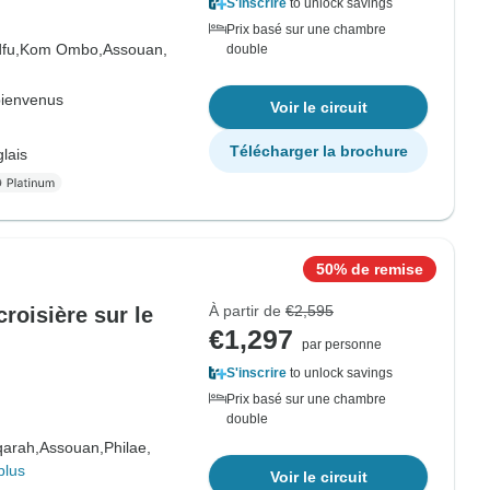
S'inscrire
to unlock savings
Prix basé sur une chambre
fu,
Kom Ombo,
Assouan,
double
bienvenus
Voir le circuit
Télécharger la brochure
lais
50% de remise
À partir de
€2,595
oisière sur le
€1,297
par personne
S'inscrire
to unlock savings
Prix basé sur une chambre
double
arah,
Assouan,
Philae,
plus
Voir le circuit