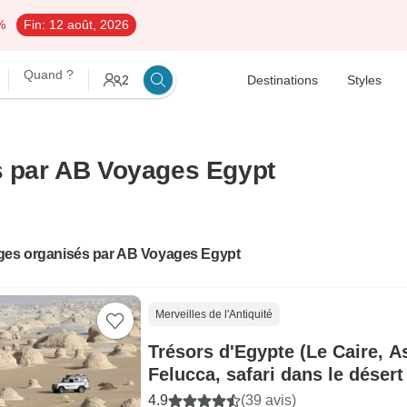
%
Fin:
12 août, 2026
Quand ?
2
Destinations
Styles
és par AB Voyages Egypt
ges organisés par AB Voyages Egypt
Merveilles de l'Antiquité
Trésors d'Egypte (Le Caire, A
Felucca, safari dans le désert
4.9
(39 avis)