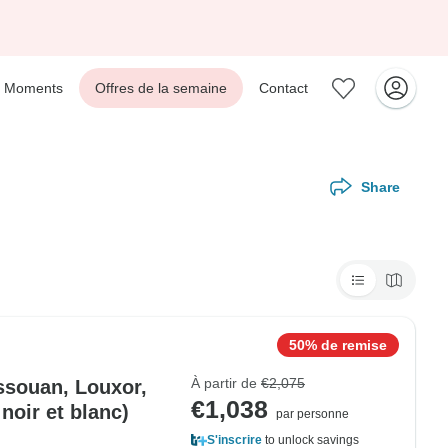
Moments
Offres de la semaine
Contact
Share
50% de remise
À partir de
€2,075
ssouan, Louxor,
€1,038
 noir et blanc)
par personne
S'inscrire
to unlock savings