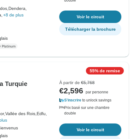
double
dos,
Dendera,
a,
+8 de plus
Voir le circuit
Télécharger la brochure
lais
55% de remise
À partir de
€5,768
la Turquie
€2,596
par personne
S'inscrire
to unlock savings
Prix basé sur une chambre
or,
Vallée des Rois,
Edfu,
double
plus
bienvenus
Voir le circuit
lais