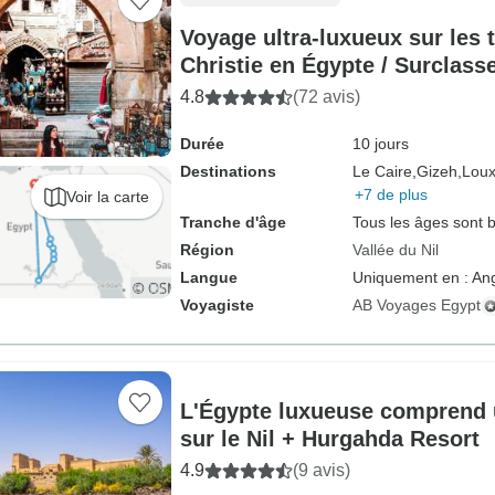
Voyage ultra-luxueux sur les 
Christie en Égypte / Surclass
une dahabiya de luxe / Petit 
4.8
(72 avis)
Durée
10 jours
Destinations
Le Caire,
Gizeh,
Loux
+7 de plus
Voir la carte
Tranche d'âge
Tous les âges sont 
Région
Vallée du Nil
Langue
Uniquement en : Ang
Voyagiste
AB Voyages Egypt
L'Égypte luxueuse comprend u
sur le Nil + Hurgahda Resort
4.9
(9 avis)