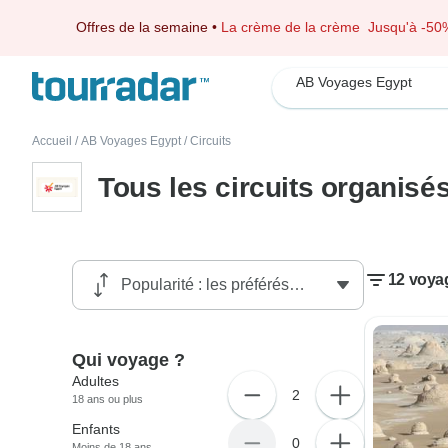
Offres de la semaine
•
La crème de la crème
Jusqu'à -50
AB Voyages Egypt
Accueil
/
AB Voyages Egypt
/
Circuits
Tous les circuits organis
12 voya
Qui voyage ?
Adultes
2
18 ans ou plus
Enfants
0
Moins de 18 ans