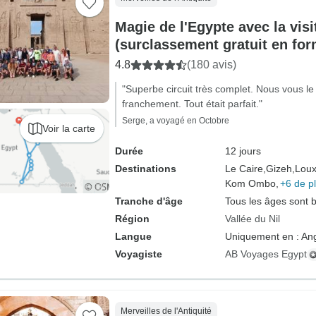
Magie de l'Egypte avec la vi
(surclassement gratuit en fo
au centre de villégiature d'H
4.8
(180 avis)
"Superbe circuit très complet. Nous vous 
franchement. Tout était parfait."
Serge, a voyagé en Octobre
Voir la carte
Durée
12 jours
Destinations
Le Caire,
Gizeh,
Loux
Kom Ombo,
+6 de p
Tranche d'âge
Tous les âges sont 
Région
Vallée du Nil
Langue
Uniquement en : Ang
Voyagiste
AB Voyages Egypt
Merveilles de l'Antiquité