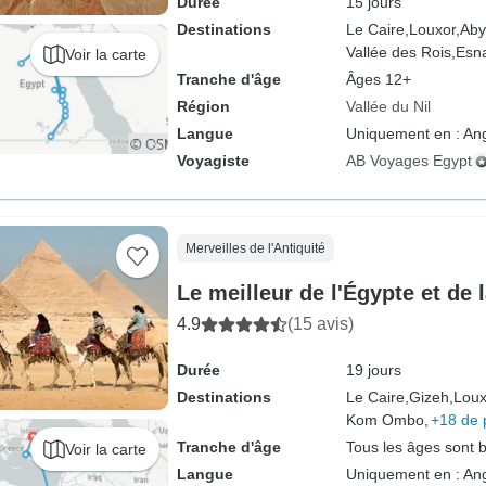
Durée
15 jours
Destinations
Le Caire,
Louxor,
Aby
Vallée des Rois,
Esn
Voir la carte
Tranche d'âge
Âges 12+
Région
Vallée du Nil
Langue
Uniquement en : Ang
Voyagiste
AB Voyages Egypt
Merveilles de l'Antiquité
Le meilleur de l'Égypte et de 
4.9
(15 avis)
Durée
19 jours
Destinations
Le Caire,
Gizeh,
Loux
Kom Ombo,
+18 de 
Tranche d'âge
Tous les âges sont 
Voir la carte
Langue
Uniquement en : Ang