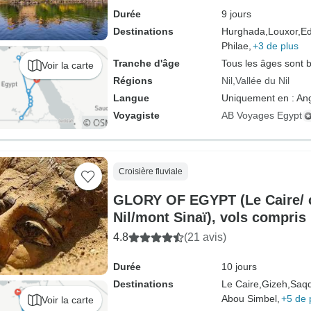
Durée
9 jours
Destinations
Hurghada,
Louxor,
Ed
Philae,
+3 de plus
Tranche d'âge
Tous les âges sont 
Voir la carte
Régions
Nil
Vallée du Nil
Langue
Uniquement en : Ang
Voyagiste
AB Voyages Egypt
Croisière fluviale
GLORY OF EGYPT (Le Caire/ cr
Nil/mont Sinaï), vols compris
4.8
(21 avis)
Durée
10 jours
Destinations
Le Caire,
Gizeh,
Saqq
Abou Simbel,
+5 de 
Voir la carte