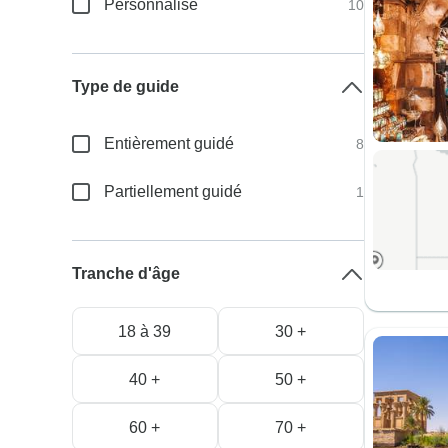
Personnalisé
10
Type de guide
Entièrement guidé
8
Partiellement guidé
1
Tranche d'âge
18 à 39
30 +
40 +
50 +
60 +
70 +