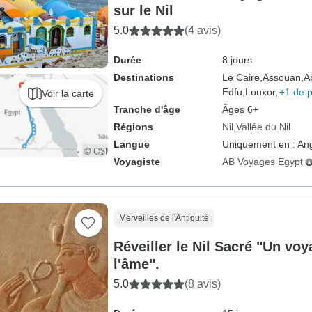
sur le Nil
5.0
(4 avis)
Durée
8 jours
Destinations
Le Caire,
Assouan,
A
Edfu,
Louxor,
+1 de p
Voir la carte
Tranche d'âge
Âges 6+
Régions
Nil
Vallée du Nil
Langue
Uniquement en : Ang
Voyagiste
AB Voyages Egypt
Merveilles de l'Antiquité
Réveiller le Nil Sacré "Un vo
l'âme".
5.0
(8 avis)