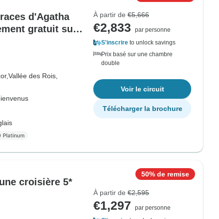
À partir de
€5,666
traces d'Agatha
€2,833
ement gratuit sur
par personne
groupe
S'inscrire
to unlock savings
Prix basé sur une chambre
double
or,
Vallée des Rois,
Voir le circuit
bienvenus
Télécharger la brochure
lais
50% de remise
ne croisière 5*
À partir de
€2,595
€1,297
par personne