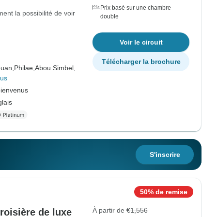
Prix basé sur une chambre
ment la possibilité de voir
double
Voir le circuit
Télécharger la brochure
uan,
Philae,
Abou Simbel,
lus
bienvenus
lais
S'inscrire
50% de remise
À partir de
€1,556
roisière de luxe