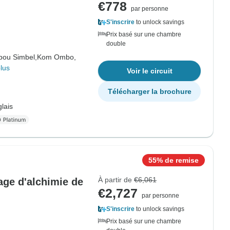
€778
par personne
S'inscrire
to unlock savings
Prix basé sur une chambre
double
bou Simbel,
Kom Ombo,
lus
Voir le circuit
Télécharger la brochure
lais
55% de remise
À partir de
€6,061
yage d'alchimie de
€2,727
par personne
S'inscrire
to unlock savings
Prix basé sur une chambre