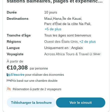
stations balnéaires, plages et expériences
de la nature
Durée
10 jours
Destinations
Maui,
Hana,
Île de Kauai,
Parc d'État de la côte Na Pali,
+5 de plus
Tranche d'âge
Tous les âges sont bienvenus
Régions
Ouest des États-Unis
+2 de plus
Langue
Uniquement en : Anglais
Voyagiste
Across Africa Tours & Travel
À partir de
€10,308
par personne
S'inscrire
pour réaliser des économies
Prix basé sur une chambre double
Réservation à partir de 2 voyageurs
Télécharger la brochure
Voir le circuit