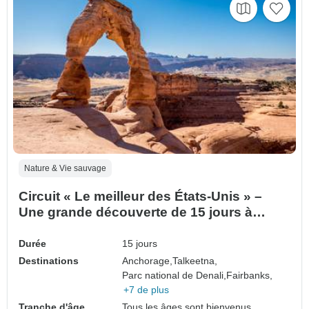
Nature & Vie sauvage
Circuit « Le meilleur des États-Unis » –
Une grande découverte de 15 jours à
travers l'Amérique
Durée
15 jours
Destinations
Anchorage,
Talkeetna,
Parc national de Denali,
Fairbanks,
+7 de plus
Tranche d'âge
Tous les âges sont bienvenus