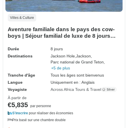
Villes & Culture
Aventure familiale dans le pays des cow-
boys | Séjour familial de luxe de 8 jours
dans le Wyoming et le Dakota du Sud
Durée
8 jours
Destinations
Jackson Hole,
Jackson,
Parc national de Grand Teton,
+5 de plus
Tranche d'âge
Tous les âges sont bienvenus
Langue
Uniquement en : Anglais
Voyagiste
Across Africa Tours & Travel
À partir de
€5,835
par personne
S'inscrire
pour réaliser des économies
Prix basé sur une chambre double