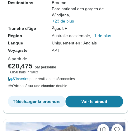
Destinations
Broome,
Parc national des gorges de
Windjana,
+23 de plus
Tranche d'âge
Âges 8+
Région
Australie occidentale
+1 de plus
Langue
Uniquement en : Anglais
Voyagiste
APT
À partir de
€20,475
par personne
+€858 frais initiaux
S'inscrire
pour réaliser des économies
Prix basé sur une chambre double
Télécharger la brochure
Voir le circuit