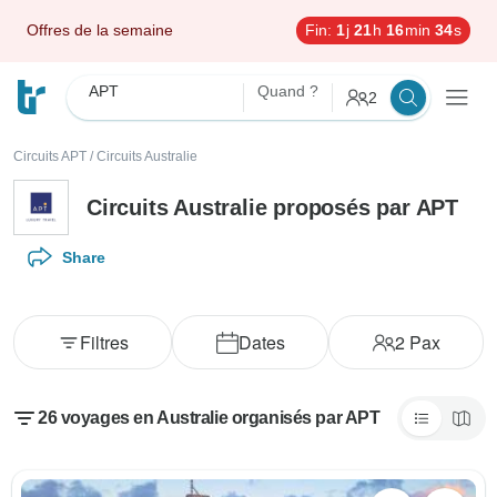
Offres de la semaine
Fin:
1
j
21
h
16
min
33
s
APT
Quand ?
2
Circuits APT
/
Circuits Australie
Circuits Australie proposés par APT
Share
Filtres
Dates
2
Pax
26 voyages en Australie organisés par APT