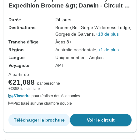
Expedition Broome &gt; Darwin - Circuit en
4x4 inversé (2027)
Durée
24 jours
Destinations
Broome,
Bell Gorge Wilderness Lodge,
Gorges de Galvans,
+18 de plus
Tranche d'âge
Âges 8+
Région
Australie occidentale
+1 de plus
Langue
Uniquement en : Anglais
Voyagiste
APT
À partir de
€21,088
par personne
+€858 frais initiaux
S'inscrire
pour réaliser des économies
Prix basé sur une chambre double
Télécharger la brochure
Voir le circuit