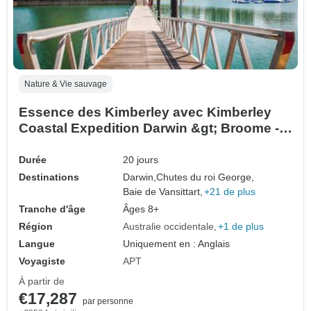
Nature & Vie sauvage
Essence des Kimberley avec Kimberley
Coastal Expedition Darwin &gt; Broome -
Circuit inversé en 4x4 (2027)
Durée
20 jours
Destinations
Darwin,
Chutes du roi George,
Baie de Vansittart,
+21 de plus
Tranche d'âge
Âges 8+
Région
Australie occidentale
+1 de plus
Langue
Uniquement en : Anglais
Voyagiste
APT
À partir de
€17,287
par personne