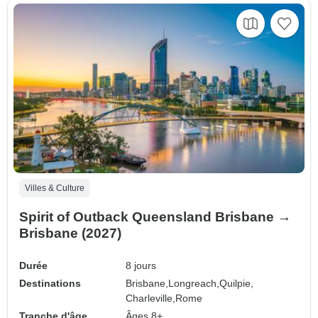
Villes & Culture
Spirit of Outback Queensland Brisbane →
Brisbane (2027)
Durée
8 jours
Destinations
Brisbane,
Longreach,
Quilpie,
Charleville,
Rome
Tranche d'âge
Âges 8+