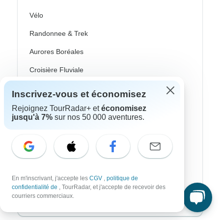
Vélo
Randonnee & Trek
Aurores Boréales
Croisière Fluviale
Afrique Safari
Inscrivez-vous et économisez
Voyages Culturel
Rejoignez TourRadar+ et
économisez
jusqu'à 7%
sur nos 50 000 aventures.
Autocar / Bus
Train Et Rail
Plage
En m'inscrivant, j'accepte les
CGV
,
politique de
Famille
confidentialité de
, TourRadar, et j'accepte de recevoir des
courriers commerciaux.
Voyages Privés