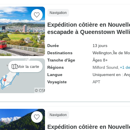
Navigation
Expédition côtière en Nouvel
escapade à Queenstown Well
Queenstown (2027)
Durée
13 jours
Destinations
Wellington,
Île de Mo
Tranche d'âge
Âges 8+
Voir la carte
Régions
Milford Sound
+1 de
Langue
Uniquement en : Ang
Voyagiste
APT
Navigation
Expédition côtière en Nouvel