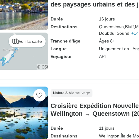
des paysages urbains et des 
géothermiques Queenstown →
Durée
16 jours
Destinations
Queenstown,
Bluff,
M
Doubtful Sound,
+14
Tranche d'âge
Âges 8+
Voir la carte
Langue
Uniquement en : Ang
Voyagiste
APT
Nature & Vie sauvage
Croisière Expédition Nouvell
Wellington → Queenstown (2
Durée
11 jours
Destinations
Wellington,
Île de Mo