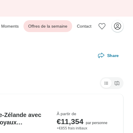
Moments
Offres de la semaine
Contact
Share
À partir de
le-Zélande avec
€11,354
joyaux
par personne
+€855 frais initiaux
ueenstown (2026)