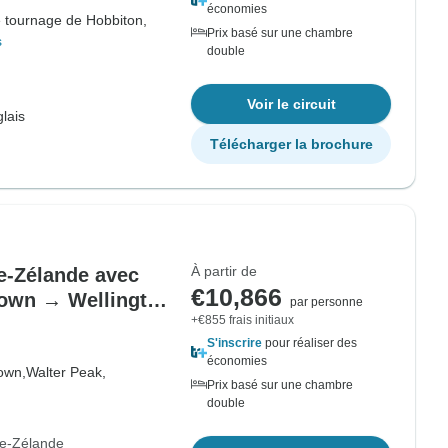
économies
 tournage de Hobbiton,
Prix basé sur une chambre
s
double
Voir le circuit
lais
Télécharger la brochure
À partir de
le-Zélande avec
€10,866
own → Wellington
par personne
+€855 frais initiaux
S'inscrire
pour réaliser des
économies
own,
Walter Peak,
Prix basé sur une chambre
double
le-Zélande