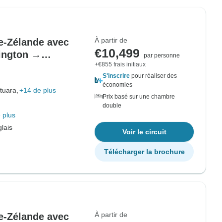
À partir de
le-Zélande avec
€10,499
ington →
par personne
+€855 frais initiaux
S'inscrire
pour réaliser des
économies
tuara,
+14 de plus
Prix basé sur une chambre
double
 plus
lais
Voir le circuit
Télécharger la brochure
À partir de
le-Zélande avec