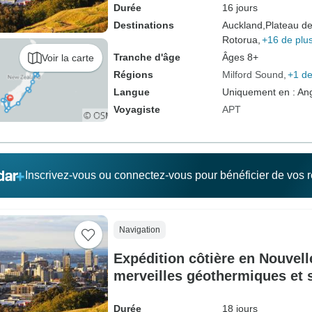
Durée
16 jours
Destinations
Auckland,
Plateau de
Rotorua,
+16 de plu
Tranche d'âge
Âges 8+
Voir la carte
Régions
Milford Sound
+1 de
Langue
Uniquement en : Ang
Voyagiste
APT
Inscrivez-vous ou connectez-vous pour bénéficier de vos
Navigation
Expédition côtière en Nouvel
merveilles géothermiques et
Auckland → Queenstown (202
Durée
18 jours