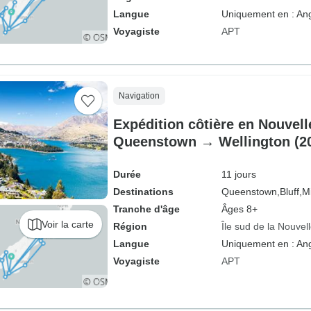
Langue
Uniquement en : Ang
Voyagiste
APT
Navigation
Expédition côtière en Nouvel
Queenstown → Wellington (2
Durée
11 jours
Destinations
Queenstown,
Bluff,
M
Tranche d'âge
Âges 8+
Voir la carte
Région
Île sud de la Nouvel
Langue
Uniquement en : Ang
Voyagiste
APT