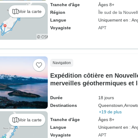
Tranche d'âge
Âges 8+
Voir la carte
Région
Île sud de la Nouvel
Langue
Uniquement en : Ang
Voyagiste
APT
Navigation
Expédition côtière en Nouvell
merveilles géothermiques et 
Queenstown → Auckland (202
Durée
18 jours
Destinations
Queenstown,
Arrowt
+19 de plus
Tranche d'âge
Âges 8+
Voir la carte
Langue
Uniquement en : Ang
Voyagiste
APT