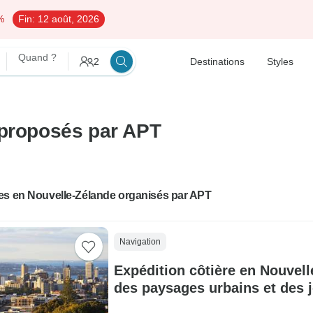
%
Fin:
12 août, 2026
Quand ?
2
Destinations
Styles
 proposés par APT
es en Nouvelle-Zélande organisés par APT
Navigation
Expédition côtière en Nouvel
des paysages urbains et des 
géothermiques Auckland → Q