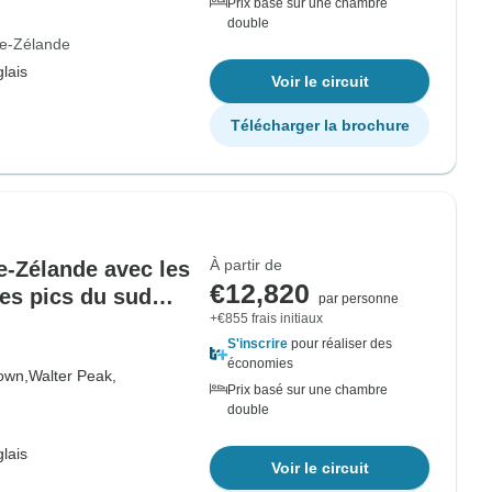
Prix basé sur une chambre
double
le-Zélande
lais
Voir le circuit
Télécharger la brochure
À partir de
e-Zélande avec les
€12,820
les pics du sud
par personne
+€855 frais initiaux
8)
S'inscrire
pour réaliser des
économies
own,
Walter Peak,
Prix basé sur une chambre
double
lais
Voir le circuit