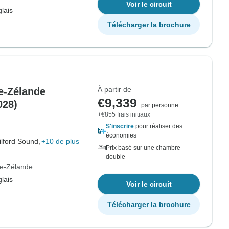
Voir le circuit
lais
Télécharger la brochure
À partir de
le-Zélande
€9,339
028)
par personne
+€855 frais initiaux
S'inscrire
pour réaliser des
économies
ilford Sound,
+10 de plus
Prix basé sur une chambre
double
le-Zélande
lais
Voir le circuit
Télécharger la brochure