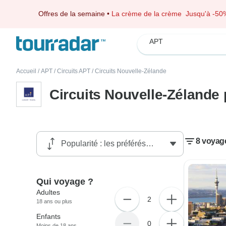
Offres de la semaine
•
La crème de la crème
Jusqu'à -50
APT
Accueil
/
APT
/
Circuits APT
/
Circuits Nouvelle-Zélande
Circuits Nouvelle-Zélande
8 voyag
Qui voyage ?
Adultes
2
18 ans ou plus
Enfants
0
Moins de 18 ans