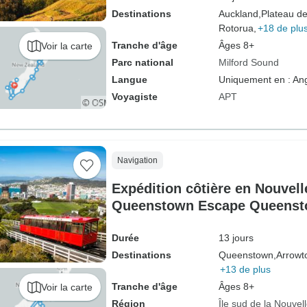
Destinations
Auckland,
Plateau de
Rotorua,
+18 de plu
Tranche d'âge
Âges 8+
Voir la carte
Parc national
Milford Sound
Langue
Uniquement en : Ang
Voyagiste
APT
Navigation
Expédition côtière en Nouvel
Queenstown Escape Queenst
(2028)
Durée
13 jours
Destinations
Queenstown,
Arrowt
+13 de plus
Tranche d'âge
Âges 8+
Voir la carte
Région
Île sud de la Nouvel