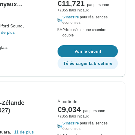
€11,721
joyaux
par personne
+€855 frais initiaux
 Auckland (2028)
S'inscrire
pour réaliser des
économies
ilford Sound,
Prix basé sur une chambre
 de plus
double
lais
Voir le circuit
Télécharger la brochure
À partir de
e-Zélande
€9,034
027)
par personne
+€855 frais initiaux
S'inscrire
pour réaliser des
économies
tuara,
+11 de plus