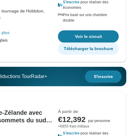
S'inscrire
pour réaliser des
économies
 tournage de Hobbiton,
Prix basé sur une chambre
s
double
 plus
Voir le circuit
lais
Télécharger la brochure
 réductions TourRadar+
S'inscrire
À partir de
le-Zélande avec
€12,392
 sommets du sud
par personne
+€855 frais initiaux
6)
S'inscrire
pour réaliser des