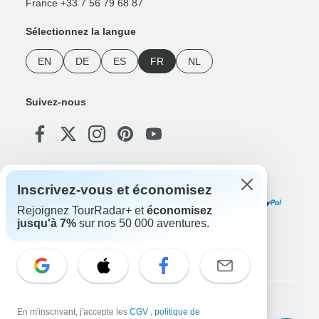
France +33 7 56 79 68 87
Sélectionnez la langue
EN
DE
ES
FR
NL
Suivez-nous
Modes de paiement
Inscrivez-vous et économisez
Rejoignez TourRadar+ et
économisez
jusqu'à 7%
sur nos 50 000 aventures.
Téléchargez notre application
Copyright © TourRadar. Tous droits réservés.
En m'inscrivant, j'accepte les
CGV
,
politique de