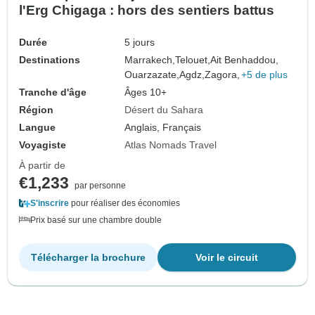
l'Erg Chigaga : hors des sentiers battus
Durée
5 jours
Destinations
Marrakech,
Telouet,
Ait Benhaddou,
Ouarzazate,
Agdz,
Zagora,
+5 de plus
Tranche d'âge
Âges 10+
Région
Désert du Sahara
Langue
Anglais, Français
Voyagiste
Atlas Nomads Travel
À partir de
€1,233
par personne
S'inscrire
pour réaliser des économies
Prix basé sur une chambre double
Télécharger la brochure
Voir le circuit