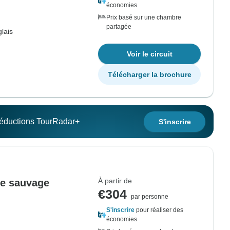
économies
Prix basé sur une chambre
partagée
lais
Voir le circuit
Télécharger la brochure
 réductions TourRadar+
S'inscrire
À partir de
te sauvage
€304
par personne
S'inscrire
pour réaliser des
économies