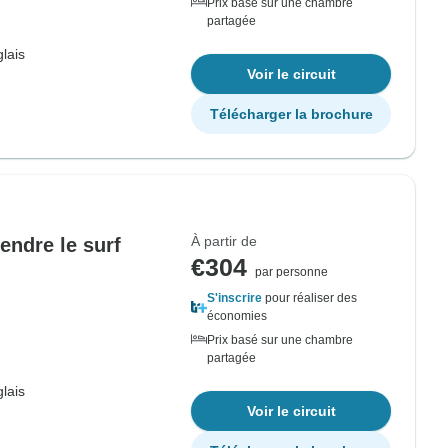
Prix basé sur une chambre
partagée
lais
Voir le circuit
Télécharger la brochure
À partir de
endre le surf
€304
par personne
S'inscrire
pour réaliser des
économies
Prix basé sur une chambre
partagée
lais
Voir le circuit