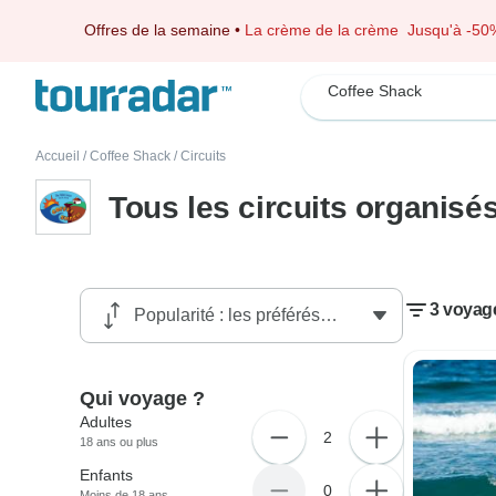
Offres de la semaine
•
La crème de la crème
Jusqu'à -50
Coffee Shack
Accueil
/
Coffee Shack
/
Circuits
Tous les circuits organisé
3 voyag
Qui voyage ?
Adultes
2
18 ans ou plus
Enfants
0
Moins de 18 ans