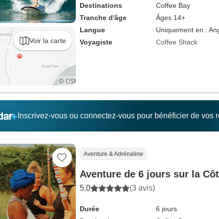
Destinations
Coffee Bay
Tranche d'âge
Âges 14+
Langue
Uniquement en : Ang
Voir la carte
Voyagiste
Coffee Shack
Inscrivez-vous ou connectez-vous pour bénéficier de vos
Aventure & Adrénaline
Aventure de 6 jours sur la Cô
5.0
(3 avis)
Durée
6 jours