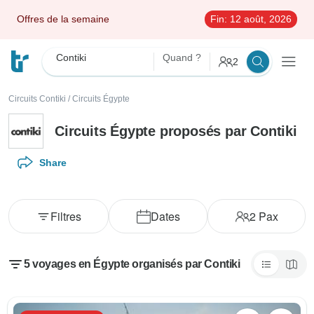
Offres de la semaine
Fin:
12 août, 2026
Contiki
Quand ?
2
Circuits Contiki
/
Circuits Égypte
Circuits Égypte proposés par Contiki
Share
Filtres
Dates
2
Pax
5 voyages en Égypte organisés par Contiki