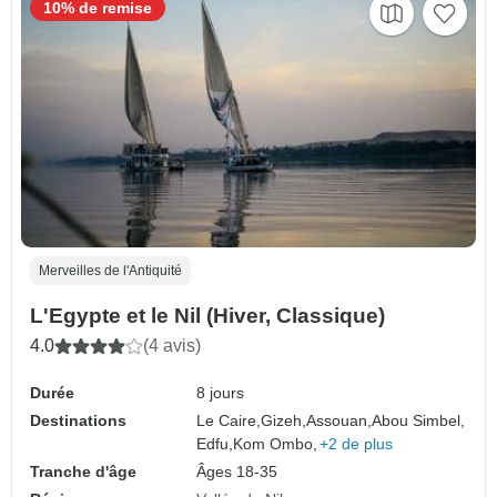
10% de remise
Merveilles de l'Antiquité
L'Egypte et le Nil (Hiver, Classique)
4.0
(4 avis)
Durée
8 jours
Destinations
Le Caire,
Gizeh,
Assouan,
Abou Simbel,
Edfu,
Kom Ombo,
+2 de plus
Tranche d'âge
Âges 18-35