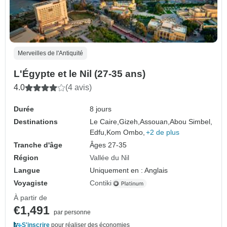
Merveilles de l'Antiquité
L'Égypte et le Nil (27-35 ans)
4.0
(4 avis)
Durée
8 jours
Destinations
Le Caire,
Gizeh,
Assouan,
Abou Simbel,
Edfu,
Kom Ombo,
+2 de plus
Tranche d'âge
Âges 27-35
Région
Vallée du Nil
Langue
Uniquement en : Anglais
Voyagiste
Contiki
À partir de
€1,491
par personne
S'inscrire
pour réaliser des économies