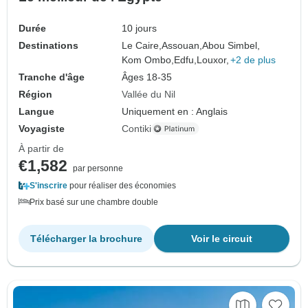
Durée
10 jours
Destinations
Le Caire,
Assouan,
Abou Simbel,
Kom Ombo,
Edfu,
Louxor,
+2 de plus
Tranche d'âge
Âges 18-35
Région
Vallée du Nil
Langue
Uniquement en : Anglais
Voyagiste
Contiki
À partir de
€1,582
par personne
S'inscrire
pour réaliser des économies
Prix basé sur une chambre double
Télécharger la brochure
Voir le circuit