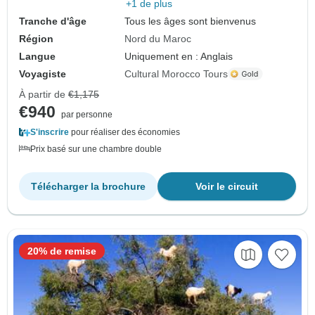
+1 de plus
Tranche d'âge
Tous les âges sont bienvenus
Région
Nord du Maroc
Langue
Uniquement en : Anglais
Voyagiste
Cultural Morocco Tours
À partir de
€1,175
€940
par personne
S'inscrire
pour réaliser des économies
Prix basé sur une chambre double
Télécharger la brochure
Voir le circuit
20% de remise