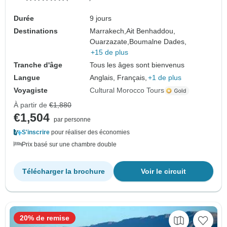
Durée
9 jours
Destinations
Marrakech,
Ait Benhaddou,
Ouarzazate,
Boumalne Dades,
+15 de plus
Tranche d'âge
Tous les âges sont bienvenus
Langue
Anglais, Français,
+1 de plus
Voyagiste
Cultural Morocco Tours
À partir de
€1,880
€1,504
par personne
S'inscrire
pour réaliser des économies
Prix basé sur une chambre double
Télécharger la brochure
Voir le circuit
20% de remise