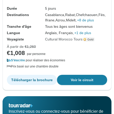
Durée
5 jours
Destinations
Casablanca,
Rabat,
Chefchaouen,
Fès,
Ifrane,
Azrou,
Midelt,
+8 de plus
Tranche d'âge
Tous les âges sont bienvenus
Langue
Anglais, Français,
+1 de plus
Voyagiste
Cultural Morocco Tours
À partir de
€1,260
€1,008
par personne
S'inscrire
pour réaliser des économies
Prix basé sur une chambre double
Télécharger la brochure
Voir le circuit
Inscrivez-vous ou connectez-vous pour bénéficier de