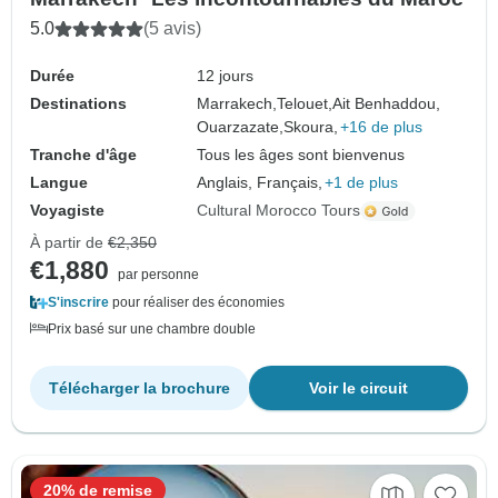
5.0
(5 avis)
Durée
12 jours
Destinations
Marrakech,
Telouet,
Ait Benhaddou,
Ouarzazate,
Skoura,
+16 de plus
Tranche d'âge
Tous les âges sont bienvenus
Langue
Anglais, Français,
+1 de plus
Voyagiste
Cultural Morocco Tours
À partir de
€2,350
€1,880
par personne
S'inscrire
pour réaliser des économies
Prix basé sur une chambre double
Télécharger la brochure
Voir le circuit
20% de remise