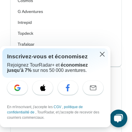
Cosmos
G Adventures
Intrepid
Topdeck
Trafalgar
CroisiEurope River Cruises
Inscrivez-vous et économisez
Rejoignez TourRadar+ et
économisez
jusqu'à 7%
sur nos 50 000 aventures.
Styles de voyage les plus populaires
Adventure
Vélo
En m'inscrivant, j'accepte les
CGV
,
politique de
confidentialité de
, TourRadar, et j'accepte de recevoir des
Randonnee & Trek
courriers commerciaux.
Aurores Boréales