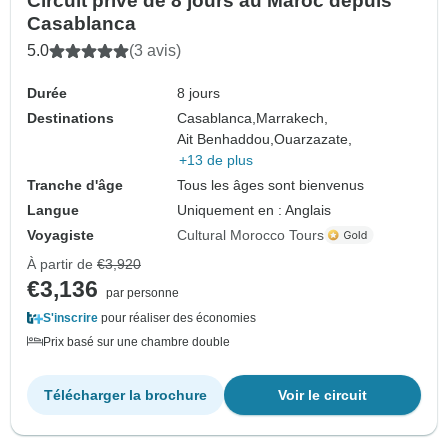
Circuit privé de 8 jours au Maroc depuis
Casablanca
5.0
(3 avis)
Durée
8 jours
Destinations
Casablanca,
Marrakech,
Ait Benhaddou,
Ouarzazate,
+13 de plus
Tranche d'âge
Tous les âges sont bienvenus
Langue
Uniquement en : Anglais
Voyagiste
Cultural Morocco Tours
À partir de
€3,920
€3,136
par personne
S'inscrire
pour réaliser des économies
Prix basé sur une chambre double
Télécharger la brochure
Voir le circuit