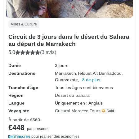
Villes & Culture
Circuit de 3 jours dans le désert du Sahara
au départ de Marrakech
5.0
(3 avis)
Durée
3 jours
Destinations
Marrakech,
Telouet,
Ait Benhaddou,
Ouarzazate,
+8 de plus
Tranche d'âge
Tous les âges sont bienvenus
Région
Désert du Sahara
Langue
Uniquement en : Anglais
Voyagiste
Cultural Morocco Tours
À partir de
€560
€448
par personne
S'inscrire
pour réaliser des économies