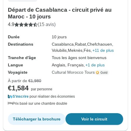
Départ de Casablanca - circuit privé au
Maroc - 10 jours
4.9
(15 avis)
Durée
10 jours
Destinations
Casablanca,
Rabat,
Chefchaouen,
Volubilis,
Meknès,
Fès,
+11 de plus
Tranche d'âge
Tous les âges sont bienvenus
Langue
Anglais, Français,
+1 de plus
Voyagiste
Cultural Morocco Tours
À partir de
€1,980
€1,584
par personne
S'inscrire
pour réaliser des économies
Prix basé sur une chambre double
Télécharger la brochure
Voir le circuit