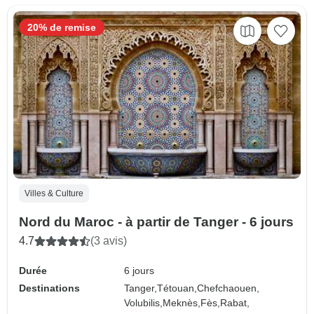
20% de remise
Villes & Culture
Nord du Maroc - à partir de Tanger - 6 jours
4.7
(3 avis)
Durée
6 jours
Destinations
Tanger,
Tétouan,
Chefchaouen,
Volubilis,
Meknès,
Fès,
Rabat,