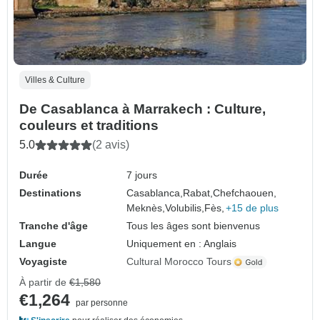
Villes & Culture
De Casablanca à Marrakech : Culture,
couleurs et traditions
5.0
(2 avis)
Durée
7 jours
Destinations
Casablanca,
Rabat,
Chefchaouen,
Meknès,
Volubilis,
Fès,
+15 de plus
Tranche d'âge
Tous les âges sont bienvenus
Langue
Uniquement en : Anglais
Voyagiste
Cultural Morocco Tours
À partir de
€1,580
€1,264
par personne