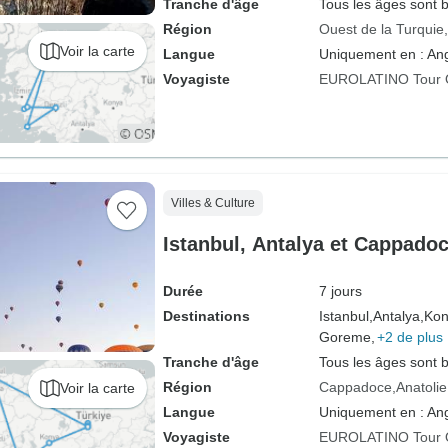
Tranche d'âge
Tous les âges sont 
Région
Ouest de la Turquie
Voir la carte
Langue
Uniquement en : Ang
Voyagiste
EUROLATINO Tour 
Villes & Culture
Istanbul, Antalya et Cappado
Durée
7 jours
Destinations
Istanbul,
Antalya,
Kon
Goreme,
+2 de plus
Tranche d'âge
Tous les âges sont 
Région
Cappadoce
Anatolie
Voir la carte
Langue
Uniquement en : Ang
Voyagiste
EUROLATINO Tour 