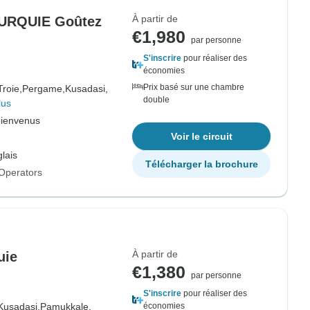
À partir de
URQUIE Goûtez
€1,980
par personne
S'inscrire
pour réaliser des
économies
Prix basé sur une chambre
Troie,
Pergame,
Kusadasi,
double
lus
bienvenus
Voir le circuit
lais
Télécharger la brochure
Operators
À partir de
uie
€1,380
par personne
S'inscrire
pour réaliser des
Kusadasi,
Pamukkale,
économies