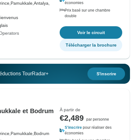
rince,
Pamukkale,
Antalya,
économies
Prix basé sur une chambre
double
bienvenus
lais
Voir le circuit
Operators
Télécharger la brochure
 réductions TourRadar+
S'inscrire
À partir de
mukkale et Bodrum
€2,489
par personne
S'inscrire
pour réaliser des
rince,
Pamukkale,
Bodrum
économies