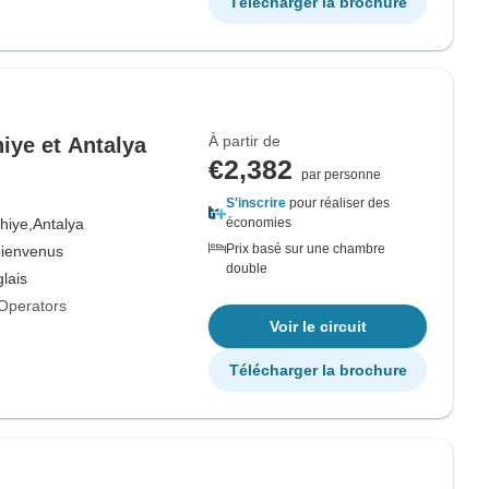
Télécharger la brochure
À partir de
hiye et Antalya
€2,382
par personne
S'inscrire
pour réaliser des
hiye,
Antalya
économies
Prix basé sur une chambre
bienvenus
double
lais
Operators
Voir le circuit
Télécharger la brochure