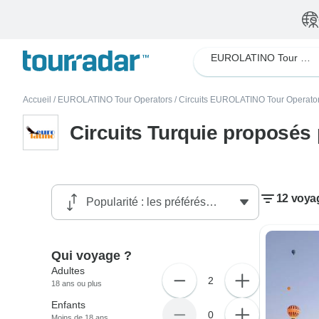
EUROLATINO Tour Operators
Accueil
/
EUROLATINO Tour Operators
/
Circuits EUROLATINO Tour Operato
Circuits Turquie proposé
12 voya
Qui voyage ?
Adultes
2
18 ans ou plus
Enfants
0
Moins de 18 ans