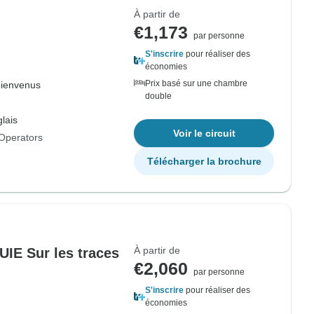
À partir de
€1,173
par personne
S'inscrire
pour réaliser des
économies
Prix basé sur une chambre
bienvenus
double
lais
Voir le circuit
Operators
Télécharger la brochure
À partir de
E Sur les traces
€2,060
par personne
S'inscrire
pour réaliser des
économies