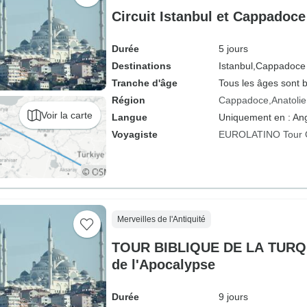
Circuit Istanbul et Cappadoce
Durée
5 jours
Destinations
Istanbul,
Cappadoce
Tranche d'âge
Tous les âges sont 
Région
Cappadoce
Anatolie
Voir la carte
Langue
Uniquement en : Ang
Voyagiste
EUROLATINO Tour 
Merveilles de l'Antiquité
TOUR BIBLIQUE DE LA TURQUI
de l'Apocalypse
Durée
9 jours