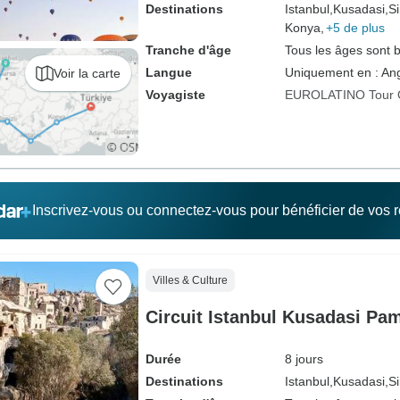
Destinations
Istanbul,
Kusadasi,
Si
Konya,
+5 de plus
Tranche d'âge
Tous les âges sont 
Langue
Uniquement en : Ang
Voir la carte
Voyagiste
EUROLATINO Tour 
Inscrivez-vous ou connectez-vous pour bénéficier de vos
Villes & Culture
Circuit Istanbul Kusadasi Pa
Durée
8 jours
Destinations
Istanbul,
Kusadasi,
Si