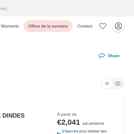
vis)
Moments
Offres de la semaine
Contact
Share
À partir de
E DINDES
€2,041
par personne
S'inscrire
pour réaliser des