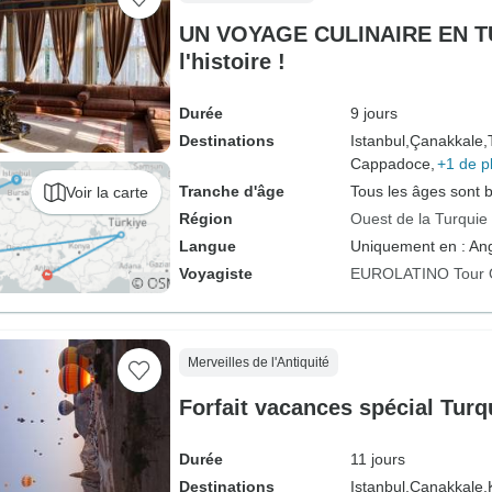
UN VOYAGE CULINAIRE EN T
l'histoire !
Durée
9 jours
Destinations
Istanbul,
Çanakkale,
Cappadoce,
+1 de p
Tranche d'âge
Tous les âges sont 
Voir la carte
Région
Ouest de la Turquie
Langue
Uniquement en : Ang
Voyagiste
EUROLATINO Tour 
Merveilles de l'Antiquité
Forfait vacances spécial Turq
Durée
11 jours
Destinations
Istanbul,
Çanakkale,