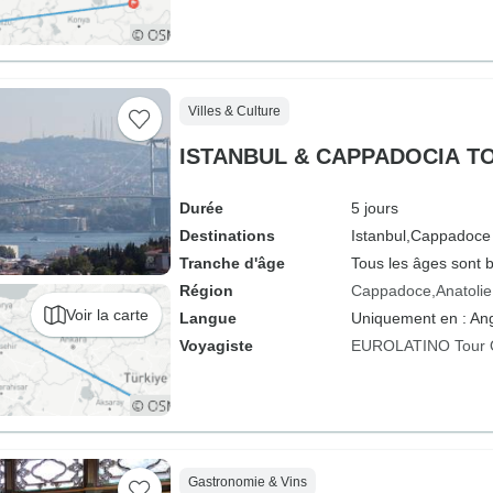
Villes & Culture
ISTANBUL & CAPPADOCIA TO
Durée
5 jours
Destinations
Istanbul,
Cappadoce
Tranche d'âge
Tous les âges sont 
Région
Cappadoce
Anatolie
Voir la carte
Langue
Uniquement en : Ang
Voyagiste
EUROLATINO Tour 
Gastronomie & Vins