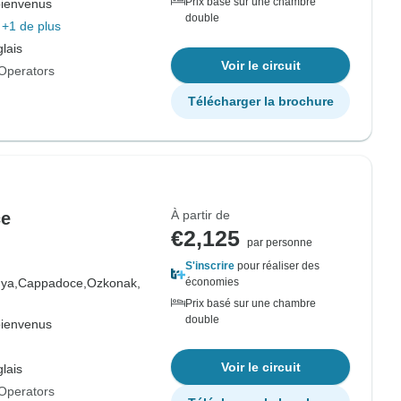
Prix basé sur une chambre
bienvenus
double
+1 de plus
lais
Voir le circuit
Operators
Télécharger la brochure
À partir de
ce
€2,125
par personne
S'inscrire
pour réaliser des
ya,
Cappadoce,
Ozkonak,
économies
Prix basé sur une chambre
double
bienvenus
Voir le circuit
lais
Operators