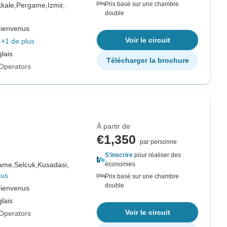
Prix basé sur une chambre
kale,
Pergame,
Izmir,
double
bienvenus
Voir le circuit
+1 de plus
lais
Télécharger la brochure
Operators
À partir de
€1,350
par personne
S'inscrire
pour réaliser des
ame,
Selcuk,
Kusadasi,
économies
lus
Prix basé sur une chambre
double
bienvenus
lais
Voir le circuit
Operators