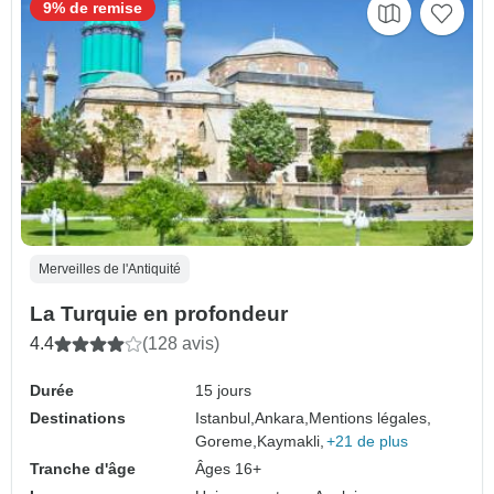
9% de remise
Merveilles de l'Antiquité
La Turquie en profondeur
4.4
(128 avis)
Durée
15 jours
Destinations
Istanbul,
Ankara,
Mentions légales,
Goreme,
Kaymakli,
+21 de plus
Tranche d'âge
Âges 16+