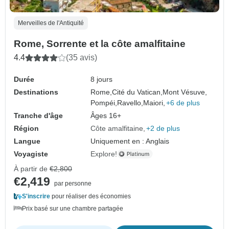
Merveilles de l'Antiquité
Rome, Sorrente et la côte amalfitaine
4.4
(35 avis)
Durée
8 jours
Destinations
Rome,
Cité du Vatican,
Mont Vésuve,
Pompéi,
Ravello,
Maiori,
+6 de plus
Tranche d'âge
Âges 16+
Région
Côte amalfitaine
+2 de plus
Langue
Uniquement en : Anglais
Voyagiste
Explore!
À partir de
€2,800
€2,419
par personne
S'inscrire
pour réaliser des économies
Prix basé sur une chambre partagée