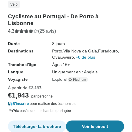
Vélo
Cyclisme au Portugal - De Porto à
Lisbonne
4.3
(25 avis)
Durée
8 jours
Destinations
Porto,
Vila Nova da Gaia,
Furadouro,
Ovar,
Aveiro,
+8 de plus
Tranche d'âge
Âges 16+
Langue
Uniquement en : Anglais
Voyagiste
Explore!
À partir de
€2,197
€1,943
par personne
S'inscrire
pour réaliser des économies
Prix basé sur une chambre partagée
Télécharger la brochure
Voir le circuit