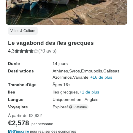
Villes & Culture
Le vagabond des îles grecques
4.3
(70 avis)
Durée
14 jours
Destinations
Athènes,
Syros,
Ermoupolis,
Galissas,
Azolimnos,
Variante,
+16 de plus
Tranche d'âge
Âges 16+
Îles
Îles grecques
+1 de plus
Langue
Uniquement en : Anglais
Voyagiste
Explore!
À partir de
€2,832
€2,578
par personne
S'inscrire
pour réaliser des économies