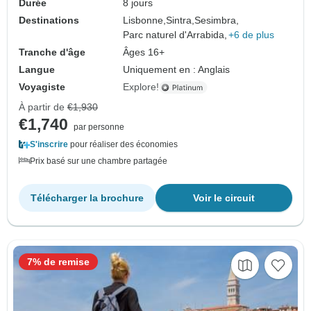
Durée
8 jours
Destinations
Lisbonne,
Sintra,
Sesimbra,
Parc naturel d'Arrabida,
+6 de plus
Tranche d'âge
Âges 16+
Langue
Uniquement en : Anglais
Voyagiste
Explore!
À partir de
€1,930
€1,740
par personne
S'inscrire
pour réaliser des économies
Prix basé sur une chambre partagée
Télécharger la brochure
Voir le circuit
7% de remise