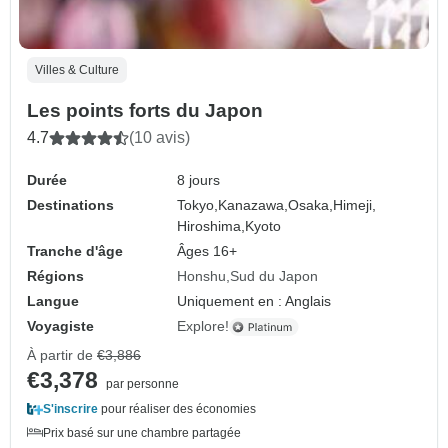
Villes & Culture
Les points forts du Japon
4.7
(10 avis)
Durée
8 jours
Destinations
Tokyo,
Kanazawa,
Osaka,
Himeji,
Hiroshima,
Kyoto
Tranche d'âge
Âges 16+
Régions
Honshu
Sud du Japon
Langue
Uniquement en : Anglais
Voyagiste
Explore!
À partir de
€3,886
€3,378
par personne
S'inscrire
pour réaliser des économies
Prix basé sur une chambre partagée