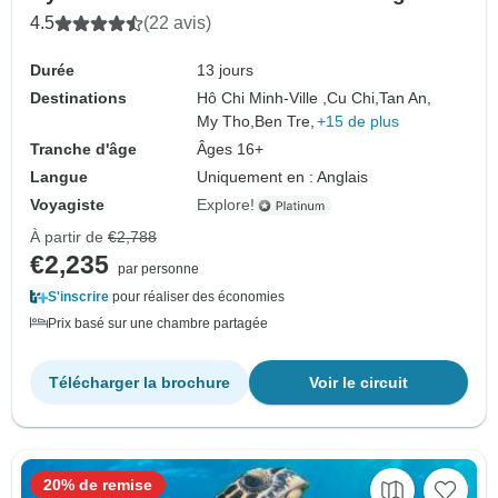
4.5
(22 avis)
Durée
13 jours
Destinations
Hô Chi Minh-Ville ,
Cu Chi,
Tan An,
My Tho,
Ben Tre,
+15 de plus
Tranche d'âge
Âges 16+
Langue
Uniquement en : Anglais
Voyagiste
Explore!
À partir de
€2,788
€2,235
par personne
S'inscrire
pour réaliser des économies
Prix basé sur une chambre partagée
Télécharger la brochure
Voir le circuit
20% de remise