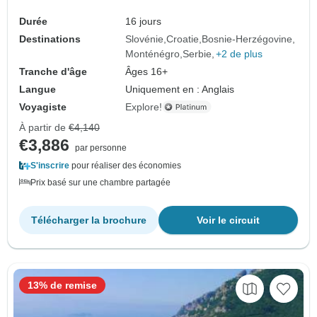
Durée
16 jours
Destinations
Slovénie
Croatie
Bosnie-Herzégovine
Monténégro
Serbie
+2 de plus
Tranche d'âge
Âges 16+
Langue
Uniquement en : Anglais
Voyagiste
Explore!
À partir de
€4,140
€3,886
par personne
S'inscrire
pour réaliser des économies
Prix basé sur une chambre partagée
Télécharger la brochure
Voir le circuit
13% de remise