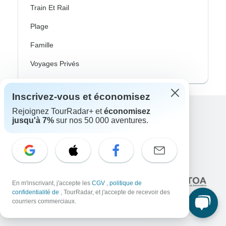
Train Et Rail
Plage
Famille
Voyages Privés
Inscrivez-vous et économisez
Rejoignez TourRadar+ et
économisez
jusqu'à 7%
sur nos 50 000 aventures.
Excellent
10,000+
avis sur
En lien avec
En m'inscrivant, j'accepte les
CGV
,
politique de
confidentialité de
, TourRadar, et j'accepte de recevoir des
courriers commerciaux.