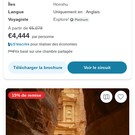
Îles
Honshu
Langue
Uniquement en : Anglais
Voyagiste
Explore!
À partir de
€5,079
€4,444
par personne
S'inscrire
pour réaliser des économies
Prix basé sur une chambre partagée
Télécharger la brochure
Voir le circuit
15% de remise