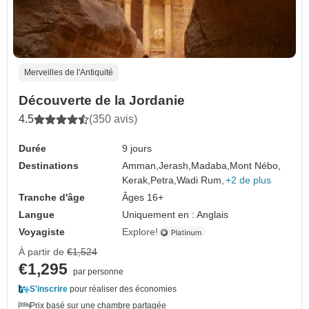
Merveilles de l'Antiquité
Découverte de la Jordanie
4.5
(350 avis)
Durée
9 jours
Destinations
Amman,
Jerash,
Madaba,
Mont Nébo,
Kerak,
Petra,
Wadi Rum,
+2 de plus
Tranche d'âge
Âges 16+
Langue
Uniquement en : Anglais
Voyagiste
Explore!
À partir de
€1,524
€1,295
par personne
S'inscrire
pour réaliser des économies
Prix basé sur une chambre partagée