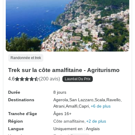
Randonnée et trek
Trek sur la côte amalfitaine - Agriturismo
4.6
(200 avis)
Lauréat Du Prix
Durée
8 jours
Destinations
Agerola,
San Lazzaro,
Scala,
Ravello,
Atrani,
Amalfi,
Capri,
+6 de plus
Tranche d'âge
Âges 16+
Région
Côte amalfitaine
+2 de plus
Langue
Uniquement en : Anglais