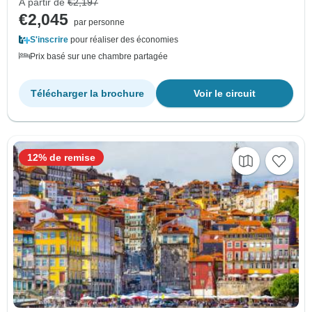
À partir de
€2,197
€2,045
par personne
S'inscrire
pour réaliser des économies
Prix basé sur une chambre partagée
Télécharger la brochure
Voir le circuit
12% de remise