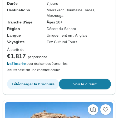
Durée
7 jours
Destinations
Marrakech,
Boumalne Dades,
Merzouga
Tranche d'âge
Âges 18+
Région
Désert du Sahara
Langue
Uniquement en : Anglais
Voyagiste
Fez Cultural Tours
À partir de
€1,817
par personne
S'inscrire
pour réaliser des économies
Prix basé sur une chambre double
Télécharger la brochure
Voir le circuit