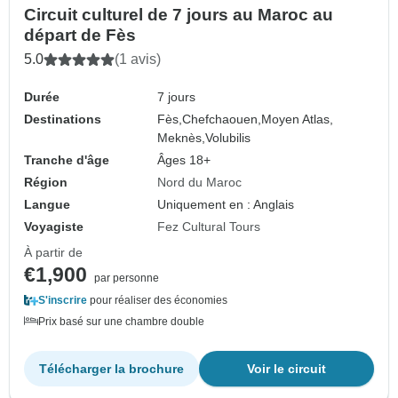
Circuit culturel de 7 jours au Maroc au
départ de Fès
5.0
(1 avis)
Durée
7 jours
Destinations
Fès,
Chefchaouen,
Moyen Atlas,
Meknès,
Volubilis
Tranche d'âge
Âges 18+
Région
Nord du Maroc
Langue
Uniquement en : Anglais
Voyagiste
Fez Cultural Tours
À partir de
€1,900
par personne
S'inscrire
pour réaliser des économies
Prix basé sur une chambre double
Télécharger la brochure
Voir le circuit