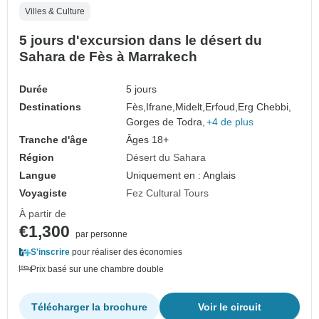
Villes & Culture
5 jours d'excursion dans le désert du
Sahara de Fès à Marrakech
Durée
5 jours
Destinations
Fès,
Ifrane,
Midelt,
Erfoud,
Erg Chebbi,
Gorges de Todra,
+4 de plus
Tranche d'âge
Âges 18+
Région
Désert du Sahara
Langue
Uniquement en : Anglais
Voyagiste
Fez Cultural Tours
À partir de
€1,300
par personne
S'inscrire
pour réaliser des économies
Prix basé sur une chambre double
Télécharger la brochure
Voir le circuit