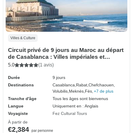
Villes & Culture
Circuit privé de 9 jours au Maroc au départ
de Casablanca : Villes impériales et
aventure dans le désert
5.0
(1 avis)
Durée
9 jours
Destinations
Casablanca,
Rabat,
Chefchaouen,
Volubilis,
Meknès,
Fès,
+7 de plus
Tranche d'âge
Tous les âges sont bienvenus
Langue
Uniquement en : Anglais
Voyagiste
Fez Cultural Tours
À partir de
€2,384
par personne