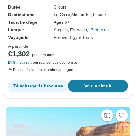
Durée
6 jours
Destinations
Le Caire,
Alexandrie,
Louxor
Tranche d'âge
Âges 6+
Langue
Anglais, Français,
+7 de plus
Voyagiste
Forever Egypt Tours
À partir de
€1,302
par personne
S'inscrire
pour réaliser des économies
Prix basé sur une chambre partagée
Télécharger la brochure
Voir le circuit