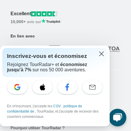
Excellent
10,000+
avis sur
En lien avec
Inscrivez-vous et économisez
Rejoignez TourRadar+ et
économisez
jusqu'à 7%
sur nos 50 000 aventures.
Entreprise
À propos de nous
Carrières
Postulez maintenant !
En m'inscrivant, j'accepte les
CGV
,
politique de
confidentialité de
, TourRadar, et j'accepte de recevoir des
Voyageurs
courriers commerciaux.
Gagnez une aventure
Tentez votre chance maintenant !
Pourquoi utiliser TourRadar ?