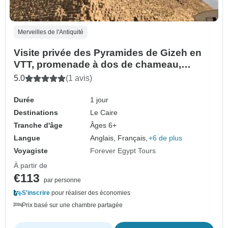
Merveilles de l'Antiquité
Visite privée des Pyramides de Gizeh en
VTT, promenade à dos de chameau,
déjeuner et dîner-croisière
5.0
(1 avis)
Durée
1 jour
Destinations
Le Caire
Tranche d'âge
Âges 6+
Langue
Anglais, Français,
+6 de plus
Voyagiste
Forever Egypt Tours
À partir de
€113
par personne
S'inscrire
pour réaliser des économies
Prix basé sur une chambre partagée