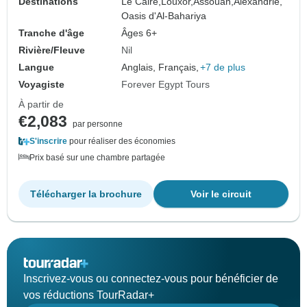
Destinations
Le Caire,
Louxor,
Assouan,
Alexandrie,
Oasis d'Al-Bahariya
Tranche d'âge
Âges 6+
Rivière/Fleuve
Nil
Langue
Anglais, Français,
+7 de plus
Voyagiste
Forever Egypt Tours
À partir de
€2,083
par personne
S'inscrire
pour réaliser des économies
Prix basé sur une chambre partagée
Télécharger la brochure
Voir le circuit
Inscrivez-vous ou connectez-vous pour bénéficier de
vos réductions TourRadar+