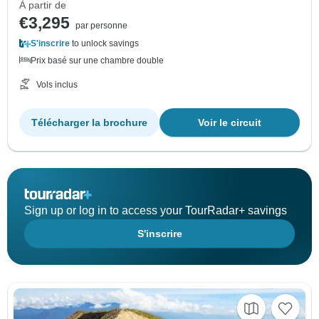
À partir de
€3,295
par personne
S'inscrire
to unlock savings
Prix basé sur une chambre double
Vols inclus
Télécharger la brochure
Voir le circuit
Sign up or log in to access your TourRadar+ savings
S'inscrire