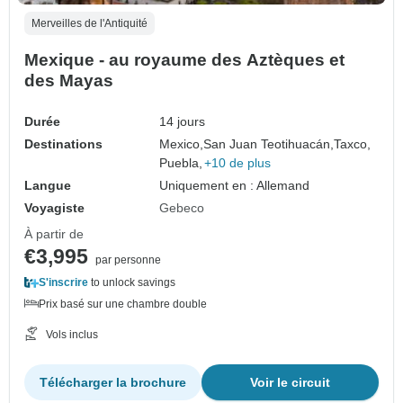
Merveilles de l'Antiquité
Mexique - au royaume des Aztèques et
des Mayas
Durée
14 jours
Destinations
Mexico,
San Juan Teotihuacán,
Taxco,
Puebla,
+10 de plus
Langue
Uniquement en : Allemand
Voyagiste
Gebeco
À partir de
€3,995
par personne
S'inscrire
to unlock savings
Prix basé sur une chambre double
Vols inclus
Télécharger la brochure
Voir le circuit