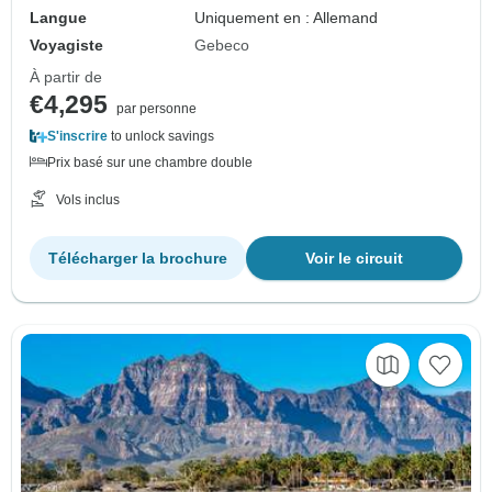
Langue
Uniquement en : Allemand
Voyagiste
Gebeco
À partir de
€4,295
par personne
S'inscrire
to unlock savings
Prix basé sur une chambre double
Vols inclus
Télécharger la brochure
Voir le circuit