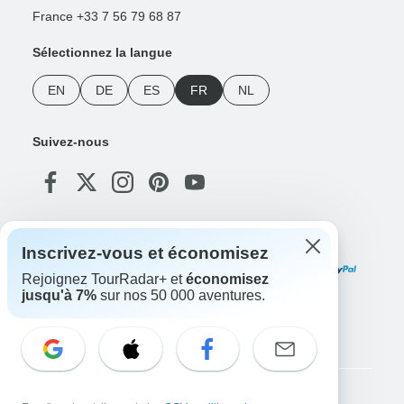
France +33 7 56 79 68 87
Sélectionnez la langue
EN
DE
ES
FR
NL
Suivez-nous
Modes de paiement
Inscrivez-vous et économisez
Rejoignez TourRadar+ et
économisez
jusqu'à 7%
sur nos 50 000 aventures.
Téléchargez notre application
Copyright © TourRadar. Tous droits réservés.