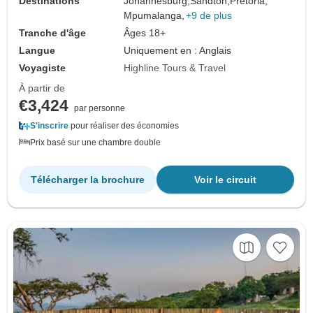
Destinations
Johannesburg,
Sandton,
Pretoria,
Mpumalanga,
+9 de plus
Tranche d'âge
Âges 18+
Langue
Uniquement en : Anglais
Voyagiste
Highline Tours & Travel
À partir de
€3,424
par personne
S'inscrire
pour réaliser des économies
Prix basé sur une chambre double
Télécharger la brochure
Voir le circuit