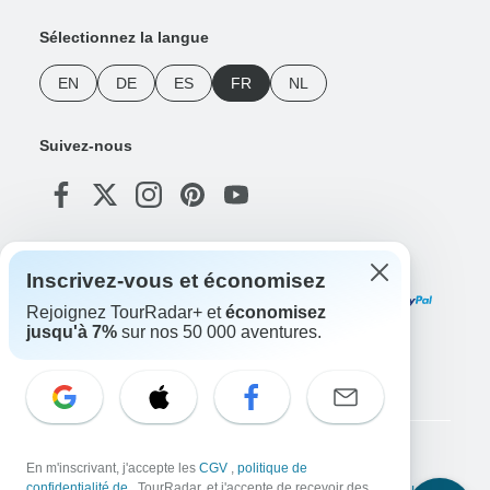
Sélectionnez la langue
EN
DE
ES
FR
NL
Suivez-nous
Modes de paiement
Inscrivez-vous et économisez
Rejoignez TourRadar+ et
économisez
jusqu'à 7%
sur nos 50 000 aventures.
Téléchargez notre application
Copyright © TourRadar. Tous droits réservés.
En m'inscrivant, j'accepte les
CGV
,
politique de
confidentialité de
, TourRadar, et j'accepte de recevoir des