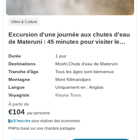
Villes & Culture
Excursion d'une journée aux chutes d'eau
de Materuni : 45 minutes pour visiter le
plus bel endroit à travers les vallées des
chutes d'eau de Materuni.
Durée
1 jour
Destinations
Moshi,
Chute d'eau de Materuni
Tranche d'âge
Tous les âges sont bienvenus
Montagne
Mont Kilimandjaro
Langue
Uniquement en : Anglais
Voyagiste
Kisuna Tours
À partir de
€104
par personne
S'inscrire
pour réaliser des économies
Prix basé sur une chambre partagée