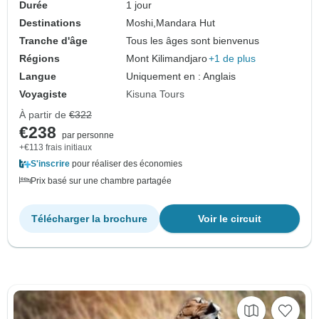
Durée
1 jour
Destinations
Moshi,
Mandara Hut
Tranche d'âge
Tous les âges sont bienvenus
Régions
Mont Kilimandjaro
+1 de plus
Langue
Uniquement en : Anglais
Voyagiste
Kisuna Tours
À partir de
€322
€238
par personne
+€113 frais initiaux
S'inscrire
pour réaliser des économies
Prix basé sur une chambre partagée
Télécharger la brochure
Voir le circuit