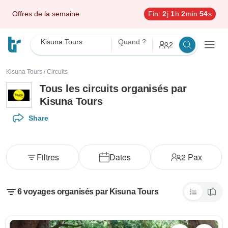
Offres de la semaine
Fin:
2
j
1
h
2
min
53
s
Kisuna Tours
Quand ?
2
Kisuna Tours
/
Circuits
Tous les circuits organisés par
Kisuna Tours
Share
Filtres
Dates
2
Pax
6 voyages organisés par Kisuna Tours