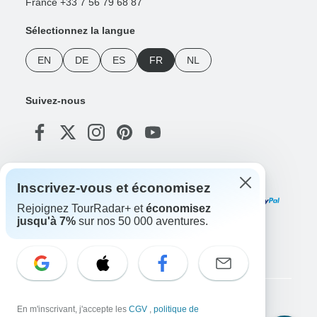
France +33 7 56 79 68 87
Sélectionnez la langue
EN
DE
ES
FR
NL
Suivez-nous
Modes de paiement
Inscrivez-vous et économisez
Rejoignez TourRadar+ et
économisez
jusqu'à 7%
sur nos 50 000 aventures.
Téléchargez notre application
Copyright © TourRadar. Tous droits réservés.
En m'inscrivant, j'accepte les
CGV
,
politique de