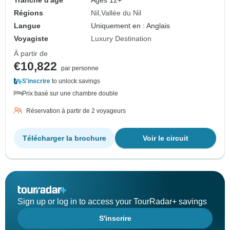
Tranche d'âge
Âges 12+
Régions
Nil
Vallée du Nil
Langue
Uniquement en : Anglais
Voyagiste
Luxury Destination
À partir de
€10,822
par personne
S'inscrire
to unlock savings
Prix basé sur une chambre double
Réservation à partir de 2 voyageurs
Télécharger la brochure
Voir le circuit
Sign up or log in to access your TourRadar+ savings
S'inscrire