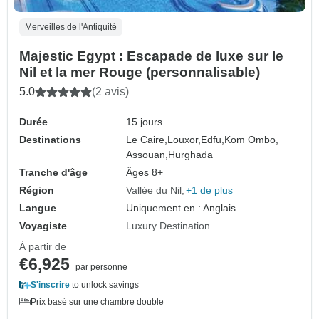
Merveilles de l'Antiquité
Majestic Egypt : Escapade de luxe sur le
Nil et la mer Rouge (personnalisable)
5.0
(2 avis)
Durée
15 jours
Destinations
Le Caire,
Louxor,
Edfu,
Kom Ombo,
Assouan,
Hurghada
Tranche d'âge
Âges 8+
Région
Vallée du Nil
+1 de plus
Langue
Uniquement en : Anglais
Voyagiste
Luxury Destination
À partir de
€6,925
par personne
S'inscrire
to unlock savings
Prix basé sur une chambre double