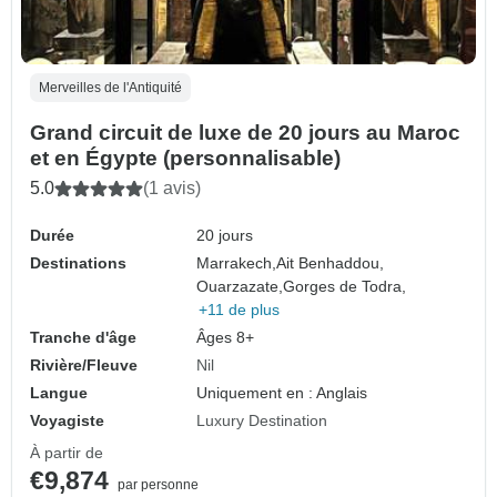
Merveilles de l'Antiquité
Grand circuit de luxe de 20 jours au Maroc
et en Égypte (personnalisable)
5.0
(1 avis)
Durée
20 jours
Destinations
Marrakech,
Ait Benhaddou,
Ouarzazate,
Gorges de Todra,
+11 de plus
Tranche d'âge
Âges 8+
Rivière/Fleuve
Nil
Langue
Uniquement en : Anglais
Voyagiste
Luxury Destination
À partir de
€9,874
par personne