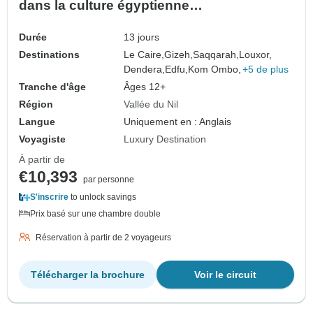
dans la culture égyptienne
(personnalisable)
Durée
13 jours
Destinations
Le Caire,
Gizeh,
Saqqarah,
Louxor,
Dendera,
Edfu,
Kom Ombo,
+5 de plus
Tranche d'âge
Âges 12+
Région
Vallée du Nil
Langue
Uniquement en : Anglais
Voyagiste
Luxury Destination
À partir de
€10,393
par personne
S'inscrire
to unlock savings
Prix basé sur une chambre double
Réservation à partir de 2 voyageurs
Télécharger la brochure
Voir le circuit