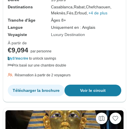
Destinations
Casablanca,
Rabat,
Chefchaouen,
Meknès,
Fès,
Erfoud,
+4 de plus
Tranche d'âge
Âges 8+
Langue
Uniquement en : Anglais
Voyagiste
Luxury Destination
À partir de
€9,094
par personne
S'inscrire
to unlock savings
Prix basé sur une chambre double
Réservation à partir de 2 voyageurs
Télécharger la brochure
Voir le circuit