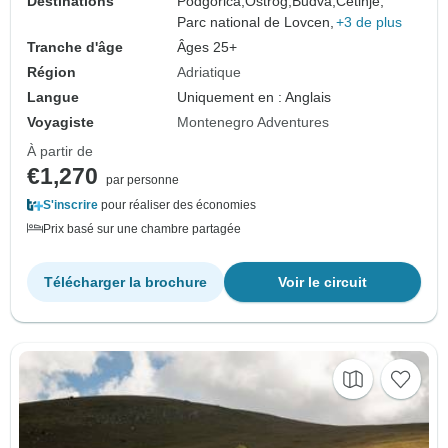
Destinations
Podgorica,
Ostrog,
Budva,
Cetinje,
Parc national de Lovcen,
+3 de plus
Tranche d'âge
Âges 25+
Région
Adriatique
Langue
Uniquement en : Anglais
Voyagiste
Montenegro Adventures
À partir de
€1,270
par personne
S'inscrire
pour réaliser des économies
Prix basé sur une chambre partagée
Télécharger la brochure
Voir le circuit