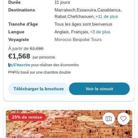
Durée
11 jours
Destinations
Marrakech,
Essaouira,
Casablanca,
Rabat,
Chefchaouen,
+11 de plus
Tranche d'âge
Tous les âges sont bienvenus
Langue
Anglais, Français,
+3 de plus
Voyagiste
Morocco Bespoke Tours
À partir de
€2,090
€1,568
par personne
S'inscrire
pour réaliser des économies
Prix basé sur une chambre double
Télécharger la brochure
Voir le circuit
25% de remise