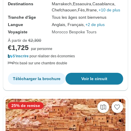
Destinations
Marrakech,
Essaouira,
Casablanca,
Chefchaouen,
Fès,
Ifrane,
+10 de plus
Tranche d'âge
Tous les âges sont bienvenus
Langue
Anglais, Français,
+2 de plus
Voyagiste
Morocco Bespoke Tours
À partir de
€2,300
€1,725
par personne
S'inscrire
pour réaliser des économies
Prix basé sur une chambre double
Télécharger la brochure
Voir le circuit
25% de remise