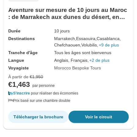
Aventure sur mesure de 10 jours au Maroc
: de Marrakech aux dunes du désert, en
passant par Essaouira, Chefchaouen et
Fès
Durée
10 jours
Destinations
Marrakech,
Essaouira,
Casablanca,
Chefchaouen,
Volubilis,
+9 de plus
Tranche d'âge
Tous les âges sont bienvenus
Langue
Anglais, Français,
+2 de plus
Voyagiste
Morocco Bespoke Tours
À partir de
€1,950
€1,463
par personne
S'inscrire
pour réaliser des économies
Prix basé sur une chambre double
Télécharger la brochure
Voir le circuit