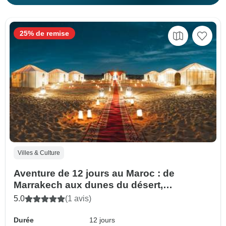
25% de remise
Villes & Culture
Aventure de 12 jours au Maroc : de
Marrakech aux dunes du désert,
Chefchaouen et Fès
5.0
(1 avis)
Durée
12 jours