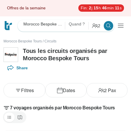
Offres de la semaine
Fin:
2
j
15
h
46
min
10
s
Morocco Bespoke Tours
Quand ?
2
Morocco Bespoke Tours
/
Circuits
Tous les circuits organisés par
Morocco Bespoke Tours
Share
Filtres
Dates
2
Pax
7 voyages organisés par Morocco Bespoke Tours