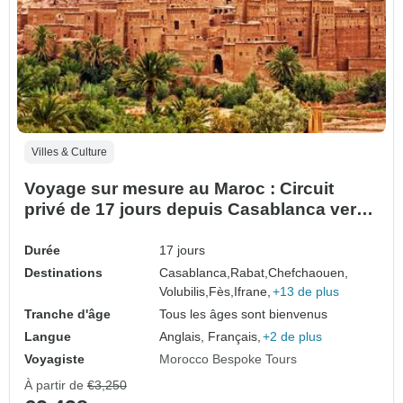
Villes & Culture
Voyage sur mesure au Maroc : Circuit
privé de 17 jours depuis Casablanca vers
les villes impériales et le désert du Sahara
Durée
17 jours
Destinations
Casablanca,
Rabat,
Chefchaouen,
Volubilis,
Fès,
Ifrane,
+13 de plus
Tranche d'âge
Tous les âges sont bienvenus
Langue
Anglais, Français,
+2 de plus
Voyagiste
Morocco Bespoke Tours
À partir de
€3,250