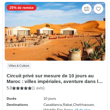
25% de remise
Villes & Culture
Circuit privé sur mesure de 10 jours au
Maroc : villes impériales, aventure dans le
Sahara et paysages de montagne
5.0
(1 avis)
Durée
10 jours
Destinations
Casablanca,
Rabat,
Chefchaouen,
Volubilis,
Fès,
Azrou,
+9 de plus