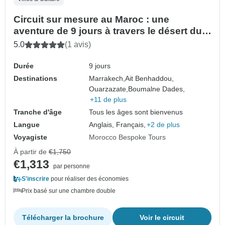
Circuit sur mesure au Maroc : une
aventure de 9 jours à travers le désert du
Sahara et les villes impériales
5.0
(1 avis)
Durée
9 jours
Destinations
Marrakech,
Ait Benhaddou,
Ouarzazate,
Boumalne Dades,
+11 de plus
Tranche d'âge
Tous les âges sont bienvenus
Langue
Anglais, Français,
+2 de plus
Voyagiste
Morocco Bespoke Tours
À partir de
€1,750
€1,313
par personne
S'inscrire
pour réaliser des économies
Prix basé sur une chambre double
Télécharger la brochure
Voir le circuit