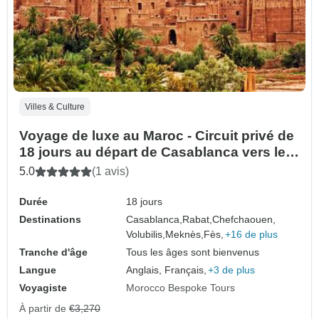
Villes & Culture
Voyage de luxe au Maroc - Circuit privé de
18 jours au départ de Casablanca vers les
villes impériales, les montagnes de l'Atlas
5.0
(1 avis)
et le désert du Sahara
Durée
18 jours
Destinations
Casablanca,
Rabat,
Chefchaouen,
Volubilis,
Meknès,
Fès,
+16 de plus
Tranche d'âge
Tous les âges sont bienvenus
Langue
Anglais, Français,
+3 de plus
Voyagiste
Morocco Bespoke Tours
À partir de
€3,270