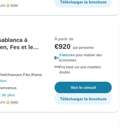
Télécharger la brochure
urs
À partir de
asablanca à
€920
n, Fes et le
par personne
S'inscrire
pour réaliser des
économies
Prix basé sur une chambre
double
hefchaouen,
Fès,
Ifrane,
plus
Voir le circuit
bienvenus
 de plus
Télécharger la brochure
urs