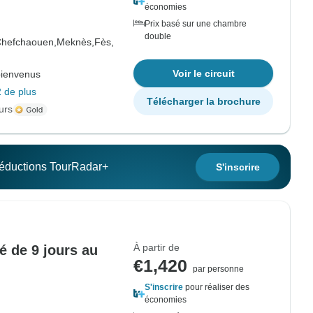
économies
Prix basé sur une chambre
double
hefchaouen,
Meknès,
Fès,
Voir le circuit
bienvenus
 de plus
Télécharger la brochure
urs
 réductions TourRadar+
S'inscrire
À partir de
vé de 9 jours au
€1,420
par personne
S'inscrire
pour réaliser des
économies