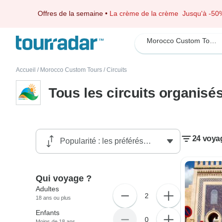
Offres de la semaine
•
La crème de la crème
Jusqu'à -50
Morocco Custom Tours
Accueil
/
Morocco Custom Tours
/
Circuits
Tous les circuits organis
24 voya
Qui voyage ?
Adultes
2
18 ans ou plus
Enfants
0
Moins de 18 ans