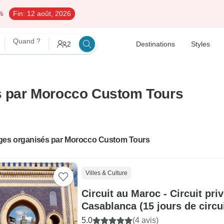
%
Fin:
12 août, 2026
Quand ?
2
Destinations
Styles
és par Morocco Custom Tours
ges organisés par Morocco Custom Tours
Villes & Culture
Circuit au Maroc - Circuit pri
Casablanca (15 jours de circui
le désert)
5.0
(4 avis)