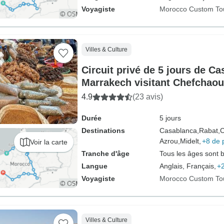
Voyagiste
Morocco Custom To
Villes & Culture
Circuit privé de 5 jours de C
Marrakech visitant Chefchaoue
désert du Sahara
4.9
(23 avis)
Durée
5 jours
Destinations
Casablanca,
Rabat,
C
Azrou,
Midelt,
+8 de 
Voir la carte
Tranche d'âge
Tous les âges sont 
Langue
Anglais, Français,
+2
Voyagiste
Morocco Custom To
Villes & Culture