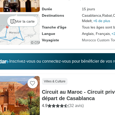
Durée
15 jours
Destinations
Casablanca,
Rabat,
C
Midelt,
+6 de plus
Voir la carte
Tranche d'âge
Tous les âges sont 
Langue
Anglais, Français,
+2
Voyagiste
Morocco Custom To
Inscrivez-vous ou connectez-vous pour bénéficier de vos
Villes & Culture
Circuit au Maroc - Circuit pri
départ de Casablanca
4.9
(32 avis)