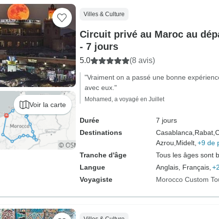
Villes & Culture
Circuit privé au Maroc au dé
- 7 jours
5.0
(8 avis)
"Vraiment on a passé une bonne expérience,
avec eux."
Mohamed, a voyagé en Juillet
Voir la carte
Durée
7 jours
Destinations
Casablanca,
Rabat,
C
Azrou,
Midelt,
+9 de 
Tranche d'âge
Tous les âges sont 
Langue
Anglais, Français,
+2
Voyagiste
Morocco Custom To