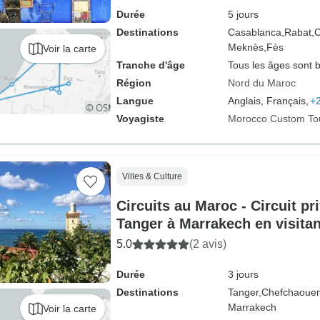
Durée
5 jours
Destinations
Casablanca,
Rabat,
C
Meknès,
Fès
Voir la carte
Tranche d'âge
Tous les âges sont 
Région
Nord du Maroc
Langue
Anglais, Français,
+2
Voyagiste
Morocco Custom To
Villes & Culture
Circuits au Maroc - Circuit pr
Tanger à Marrakech en visita
Fes
5.0
(2 avis)
Durée
3 jours
Destinations
Tanger,
Chefchaouen
Marrakech
Voir la carte