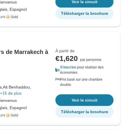
Voir le circuit
bienvenus
lais, Espagnol
Télécharger la brochure
urs
À partir de
rs de Marrakech à
€1,620
par personne
S'inscrire
pour réaliser des
économies
Prix basé sur une chambre
double
a,
Ait Benhaddou,
+16 de plus
Voir le circuit
bienvenus
lais, Espagnol
Télécharger la brochure
urs