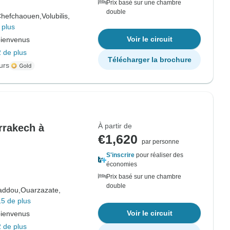
Prix basé sur une chambre
double
hefchaouen,
Volubilis,
 plus
Voir le circuit
bienvenus
 de plus
Télécharger la brochure
urs
À partir de
arrakech à
€1,620
par personne
S'inscrire
pour réaliser des
économies
Prix basé sur une chambre
double
addou,
Ouarzazate,
5 de plus
Voir le circuit
bienvenus
 de plus