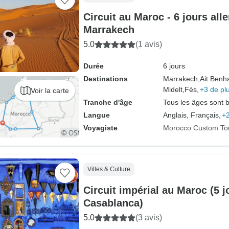
Circuit au Maroc - 6 jours all
Marrakech
5.0
(1 avis)
Durée
6 jours
Destinations
Marrakech,
Ait Benh
Midelt,
Fès,
+3 de pl
Voir la carte
Tranche d'âge
Tous les âges sont 
Langue
Anglais, Français,
+2
Voyagiste
Morocco Custom To
Villes & Culture
Circuit impérial au Maroc (5 j
Casablanca)
5.0
(3 avis)