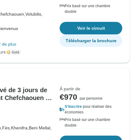
Prix basé sur une chambre
double
hefchaouen,
Volubilis,
Voir le circuit
bienvenus
Télécharger la brochure
 de plus
urs
À partir de
ivé de 3 jours de
€970
nt Chefchaouen et
par personne
S'inscrire
pour réaliser des
économies
Prix basé sur une chambre
double
,
Fès,
Khenifra,
Beni Mellal,