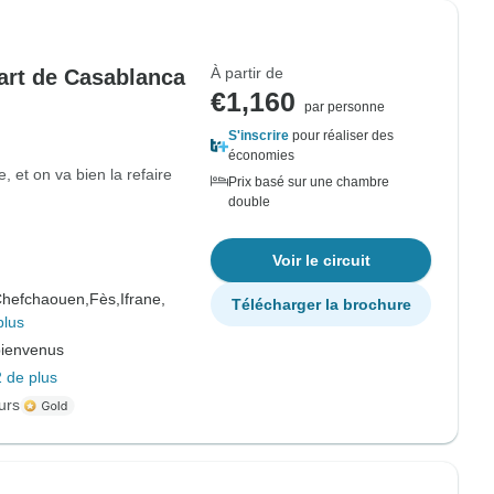
À partir de
part de Casablanca
€1,160
par personne
S'inscrire
pour réaliser des
économies
 et on va bien la refaire
Prix basé sur une chambre
double
Voir le circuit
hefchaouen,
Fès,
Ifrane,
Télécharger la brochure
plus
bienvenus
 de plus
urs