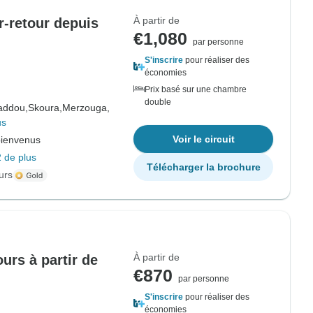
À partir de
er-retour depuis
€1,080
par personne
S'inscrire
pour réaliser des
économies
Prix basé sur une chambre
double
addou,
Skoura,
Merzouga,
us
Voir le circuit
bienvenus
 de plus
Télécharger la brochure
urs
À partir de
ours à partir de
€870
par personne
S'inscrire
pour réaliser des
économies