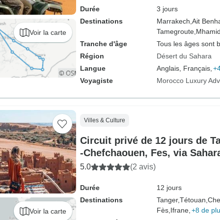
Durée
3 jours
Destinations
Marrakech,
Ait Benh
Tamegroute,
Mhamid
Voir la carte
Tranche d'âge
Tous les âges sont 
Région
Désert du Sahara
Langue
Anglais, Français,
+4
Voyagiste
Morocco Luxury Adv
Villes & Culture
Circuit privé de 12 jours de 
-Chefchaouen, Fes, via Sahar
Camp
5.0
(2 avis)
Durée
12 jours
Destinations
Tanger,
Tétouan,
Che
Fès,
Ifrane,
+8 de pl
Voir la carte