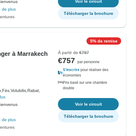
Voir le circuit
bienvenus
 de plus
Télécharger la brochure
entures
5% de remise
À partir de
€797
anger à Marrakech
€757
par personne
S'inscrire
pour réaliser des
économies
Prix basé sur une chambre
double
,
Fès,
Volubilis,
Rabat,
lus
Voir le circuit
bienvenus
Télécharger la brochure
 de plus
entures