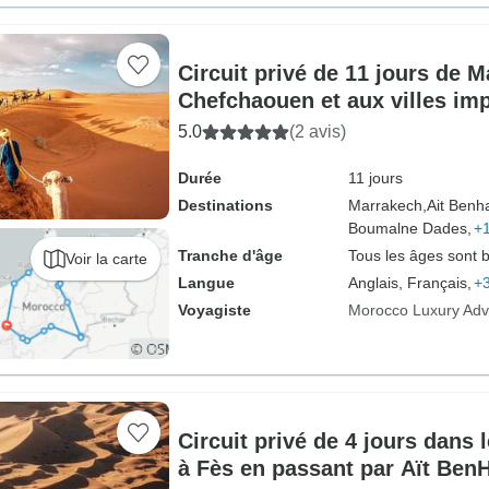
Circuit privé de 11 jours de 
Chefchaouen et aux villes imp
d'Essaouira via Sahara Deser
5.0
(2 avis)
Best of Morocco
Durée
11 jours
Destinations
Marrakech,
Ait Benh
Boumalne Dades,
+1
Tranche d'âge
Tous les âges sont 
Voir la carte
Langue
Anglais, Français,
+3
Voyagiste
Morocco Luxury Adv
Circuit privé de 4 jours dans 
à Fès en passant par Aït Ben