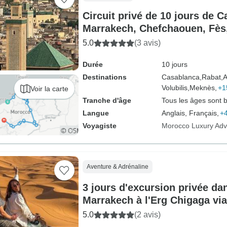
Circuit privé de 10 jours de 
Marrakech, Chefchaouen, Fès, 
Sahara
5.0
(3 avis)
Durée
10 jours
Destinations
Casablanca,
Rabat,
A
Volubilis,
Meknès,
+1
Voir la carte
Tranche d'âge
Tous les âges sont 
Langue
Anglais, Français,
+4
Voyagiste
Morocco Luxury Adv
Aventure & Adrénaline
3 jours d'excursion privée dan
Marrakech à l'Erg Chigaga via
de luxe
5.0
(2 avis)