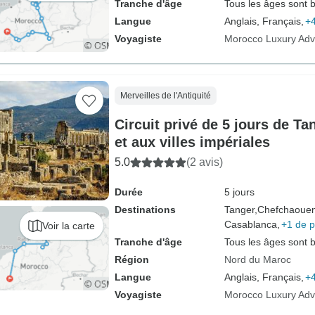
Tranche d'âge
Tous les âges sont 
Langue
Anglais, Français,
+4
Voyagiste
Morocco Luxury Adv
Merveilles de l'Antiquité
Circuit privé de 5 jours de T
et aux villes impériales
5.0
(2 avis)
Durée
5 jours
Destinations
Tanger,
Chefchaouen
Casablanca,
+1 de p
Voir la carte
Tranche d'âge
Tous les âges sont 
Région
Nord du Maroc
Langue
Anglais, Français,
+4
Voyagiste
Morocco Luxury Adv