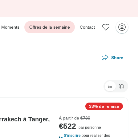
Moments
Offres de la semaine
Contact
Share
33% de remise
À partir de
€780
arrakech à Tanger,
€522
par personne
S'inscrire
pour réaliser des