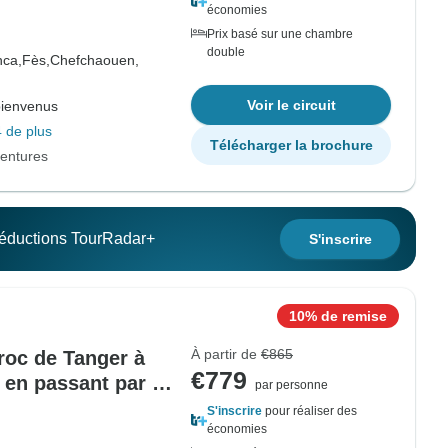
économies
Prix basé sur une chambre
double
nca,
Fès,
Chefchaouen,
Voir le circuit
bienvenus
 de plus
Télécharger la brochure
entures
 réductions TourRadar+
S'inscrire
10% de remise
À partir de
€865
aroc de Tanger à
€779
en passant par le
par personne
S'inscrire
pour réaliser des
économies