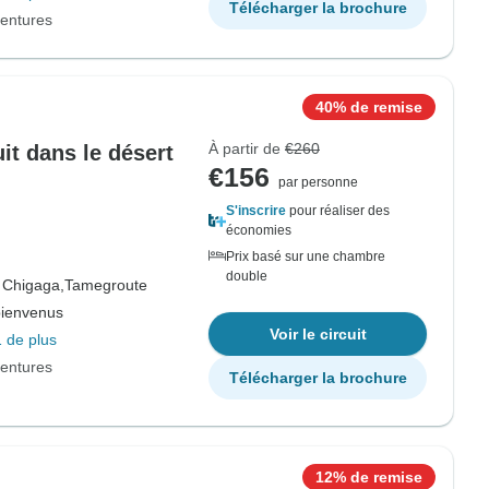
Télécharger la brochure
entures
40% de remise
À partir de
€260
uit dans le désert
€156
par personne
S'inscrire
pour réaliser des
économies
Prix basé sur une chambre
double
 Chigaga,
Tamegroute
bienvenus
Voir le circuit
 de plus
entures
Télécharger la brochure
12% de remise