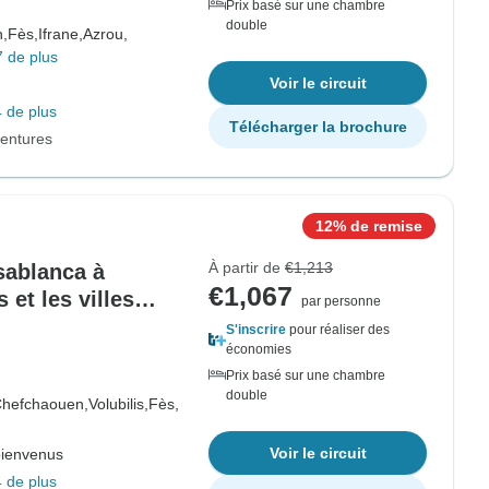
Prix basé sur une chambre
double
,
Fès,
Ifrane,
Azrou,
7 de plus
Voir le circuit
 de plus
Télécharger la brochure
entures
12% de remise
À partir de
€1,213
asablanca à
€1,067
et les villes
par personne
 Sahara Desert
S'inscrire
pour réaliser des
co
économies
Prix basé sur une chambre
double
hefchaouen,
Volubilis,
Fès,
Voir le circuit
bienvenus
 de plus