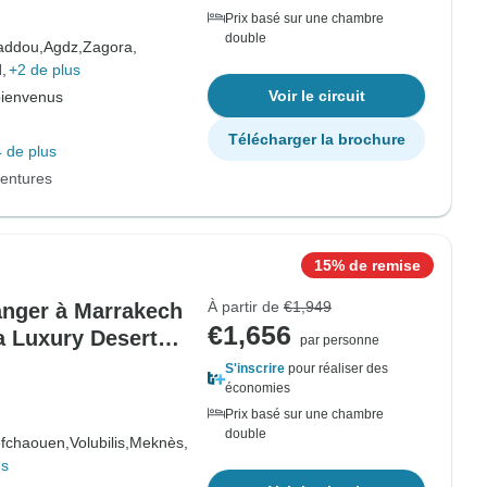
Prix basé sur une chambre
double
addou,
Agdz,
Zagora,
,
+2 de plus
Voir le circuit
bienvenus
Télécharger la brochure
 de plus
entures
15% de remise
À partir de
€1,949
Tanger à Marrakech
€1,656
a Luxury Desert
par personne
S'inscrire
pour réaliser des
économies
Prix basé sur une chambre
double
fchaouen,
Volubilis,
Meknès,
us