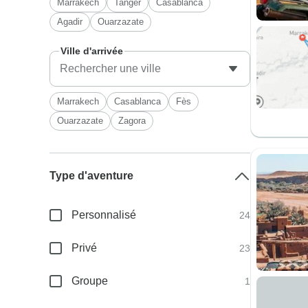
Marrakech
Tanger
Casablanca
Agadir
Ouarzazate
Ville d'arrivée
Marrakech
Casablanca
Fès
Ouarzazate
Zagora
Type d'aventure
Personnalisé
24
Privé
23
Groupe
1