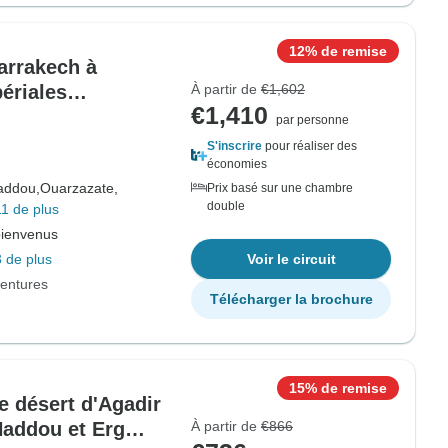
12% de remise
Marrakech à
ériales
À partir de
€1,602
€1,410
t Luxury Camp/
par personne
S'inscrire
pour réaliser des
économies
addou,
Ouarzazate,
Prix basé sur une chambre
double
1 de plus
bienvenus
 de plus
Voir le circuit
entures
Télécharger la brochure
15% de remise
le désert d'Agadir
Haddou et Erg
À partir de
€866