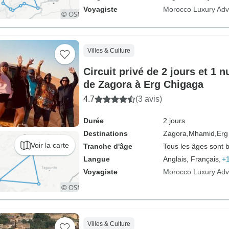
Voyagiste
Morocco Luxury Adv
Villes & Culture
Circuit privé de 2 jours et 1 n
de Zagora à Erg Chigaga
4.7
(3 avis)
Durée
2 jours
Destinations
Zagora,
Mhamid,
Erg
Voir la carte
Tranche d'âge
Tous les âges sont 
Langue
Anglais, Français,
+1
Voyagiste
Morocco Luxury Adv
Villes & Culture