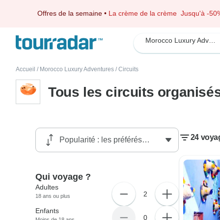
Offres de la semaine
•
La crème de la crème
Jusqu'à -50
Morocco Luxury Adventures
Accueil
/
Morocco Luxury Adventures
/
Circuits
Tous les circuits organis
24 voya
Qui voyage ?
Adultes
2
18 ans ou plus
Enfants
0
Moins de 18 ans