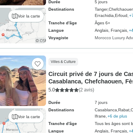
Durée
5 jours
Destinations
Tanger,
Chefchaouen
Errachidia,
Erfoud,
+
Voir la carte
Tranche d'âge
Âges 6+
Langue
Anglais, Français,
+4
Voyagiste
Morocco Luxury Adv
Villes & Culture
Circuit privé de 7 jours de C
Casablanca, Chefchaouen, Fès 
impériales de Marrakech, via
5.0
(2 avis)
Luxury Camp/ Best of Moroc
Durée
7 jours
Destinations
Casablanca,
Rabat,
C
Ifrane,
+6 de plus
Voir la carte
Tranche d'âge
Tous les âges sont 
Langue
Anglais, Français,
+4