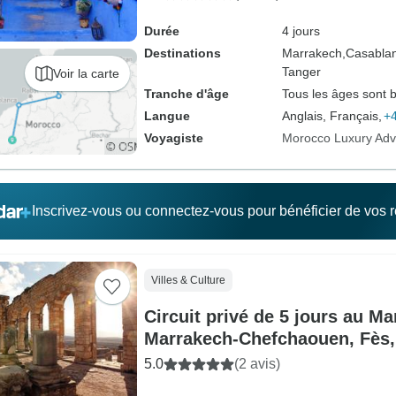
Durée
4 jours
Destinations
Marrakech,
Casabla
Tanger
Voir la carte
Tranche d'âge
Tous les âges sont 
Langue
Anglais, Français,
+4
Voyagiste
Morocco Luxury Adv
Inscrivez-vous ou connectez-vous pour bénéficier de vos
Villes & Culture
Circuit privé de 5 jours au M
Marrakech-Chefchaouen, Fès, 
désert du Sahara
5.0
(2 avis)