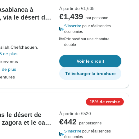
À partir de
€1,635
Casablanca à
€1,439
via le désert du
par personne
S'inscrire
pour réaliser des
économies
Prix basé sur une chambre
double
silah,
Chefchaouen,
5 de plus
Voir le circuit
bienvenus
 de plus
Télécharger la brochure
entures
15% de remise
À partir de
€520
s le désert de
€442
 zagora et le camp
par personne
S'inscrire
pour réaliser des
économies