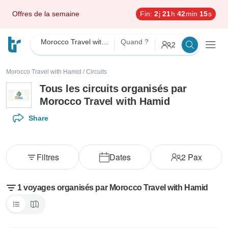
Offres de la semaine
Fin:
2
j
21
h
42
min
15
s
Morocco Travel with Hamid
Quand ?
2
Morocco Travel with Hamid
/
Circuits
Tous les circuits organisés par
Morocco Travel with Hamid
Share
Filtres
Dates
2
Pax
1 voyages organisés par Morocco Travel with Hamid