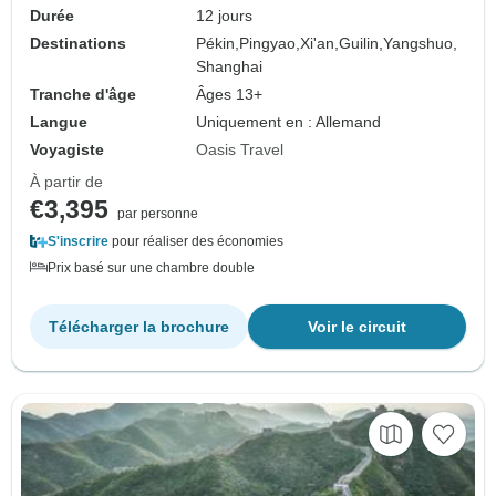
Durée
12 jours
Destinations
Pékin,
Pingyao,
Xi'an,
Guilin,
Yangshuo,
Shanghai
Tranche d'âge
Âges 13+
Langue
Uniquement en : Allemand
Voyagiste
Oasis Travel
À partir de
€3,395
par personne
S'inscrire
pour réaliser des économies
Prix basé sur une chambre double
Télécharger la brochure
Voir le circuit