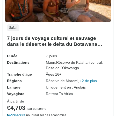
Safari
7 jours de voyage culturel et sauvage
dans le désert et le delta du Botswana
2027
Durée
7 jours
Destinations
Maun,
Réserve du Kalahari central,
Delta de l'Okavango
Tranche d'âge
Âges 16+
Régions
Réserve de Moremi
+2 de plus
Langue
Uniquement en : Anglais
Voyagiste
Retreat To Africa
À partir de
€4,703
par personne
S'inscrire
pour réaliser des économies