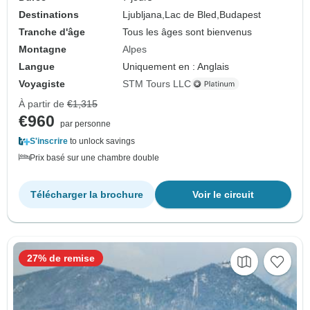
Destinations
Ljubljana,
Lac de Bled,
Budapest
Tranche d'âge
Tous les âges sont bienvenus
Montagne
Alpes
Langue
Uniquement en : Anglais
Voyagiste
STM Tours LLC
À partir de
€1,315
€960
par personne
S'inscrire
to unlock savings
Prix basé sur une chambre double
Télécharger la brochure
Voir le circuit
27% de remise