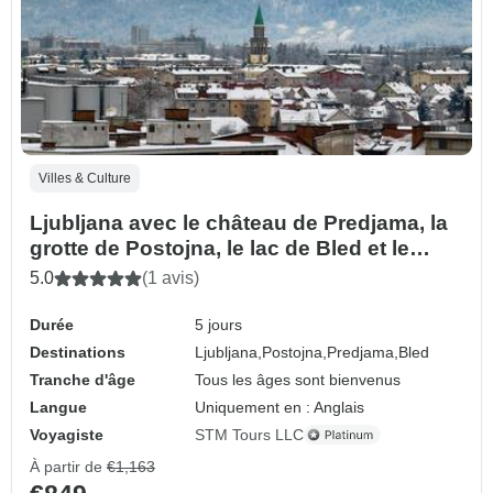
Villes & Culture
Ljubljana avec le château de Predjama, la
grotte de Postojna, le lac de Bled et le
château de Ljubljana - 5 jours
5.0
(1 avis)
Durée
5 jours
Destinations
Ljubljana,
Postojna,
Predjama,
Bled
Tranche d'âge
Tous les âges sont bienvenus
Langue
Uniquement en : Anglais
Voyagiste
STM Tours LLC
À partir de
€1,163