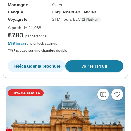
Montagne
Alpes
Langue
Uniquement en : Anglais
Voyagiste
STM Tours LLC
À partir de
€1,068
€780
par personne
S'inscrire
to unlock savings
Prix basé sur une chambre double
Télécharger la brochure
Voir le circuit
30% de remise