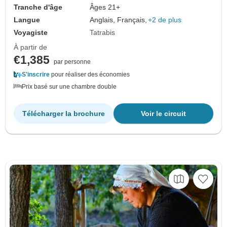
Tranche d'âge
Âges 21+
Langue
Anglais, Français,
+2 de plus
Voyagiste
Tatrabis
À partir de
€1,385
par personne
S'inscrire
pour réaliser des économies
Prix basé sur une chambre double
Télécharger la brochure
Voir le circuit