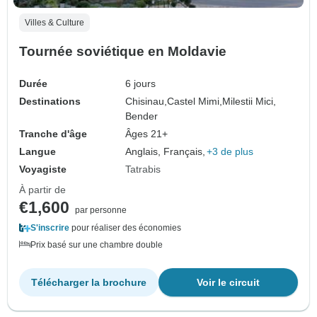
Villes & Culture
Tournée soviétique en Moldavie
Durée
6 jours
Destinations
Chisinau,
Castel Mimi,
Milestii Mici,
Bender
Tranche d'âge
Âges 21+
Langue
Anglais, Français,
+3 de plus
Voyagiste
Tatrabis
À partir de
€1,600
par personne
S'inscrire
pour réaliser des économies
Prix basé sur une chambre double
Télécharger la brochure
Voir le circuit