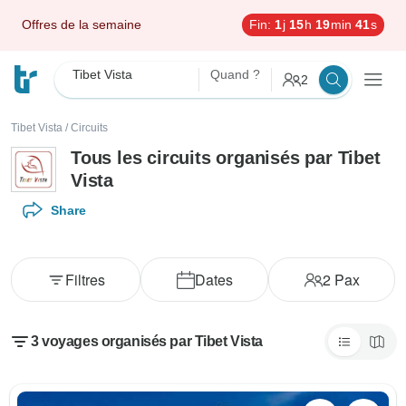
Offres de la semaine
Fin:
1
j
15
h
19
min
40
s
Tibet Vista
Quand ?
2
Tibet Vista
/
Circuits
Tous les circuits organisés par Tibet
Vista
Share
Filtres
Dates
2
Pax
3 voyages organisés par Tibet Vista