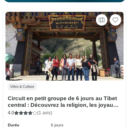
Villes & Culture
Circuit en petit groupe de 6 jours au Tibet
central : Découvrez la religion, les joyaux
culturels et les paysages captivants du
4.0
(1 avis)
Tibet.
Durée
6 jours