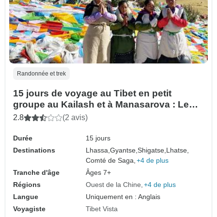
Randonnée et trek
15 jours de voyage au Tibet en petit
groupe au Kailash et à Manasarova : Le
dernier rêve d'un pèlerin et le plus grand
2.8
(2 avis)
voyage terrestre au Tibet.
Durée
15 jours
Destinations
Lhassa,
Gyantse,
Shigatse,
Lhatse,
Comté de Saga,
+4 de plus
Tranche d'âge
Âges 7+
Régions
Ouest de la Chine
+4 de plus
Langue
Uniquement en : Anglais
Voyagiste
Tibet Vista