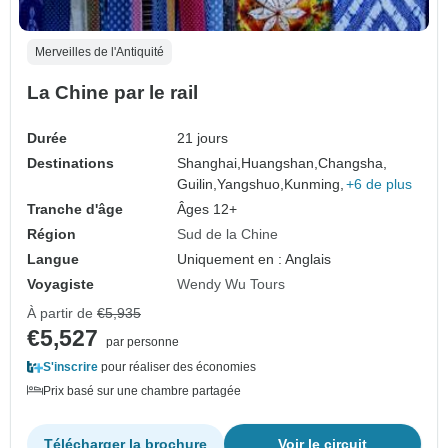
Merveilles de l'Antiquité
La Chine par le rail
Durée
21 jours
Destinations
Shanghai,
Huangshan,
Changsha,
Guilin,
Yangshuo,
Kunming,
+6 de plus
Tranche d'âge
Âges 12+
Région
Sud de la Chine
Langue
Uniquement en : Anglais
Voyagiste
Wendy Wu Tours
À partir de
€5,935
€5,527
par personne
S'inscrire
pour réaliser des économies
Prix basé sur une chambre partagée
Télécharger la brochure
Voir le circuit