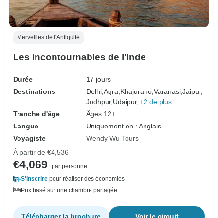
Merveilles de l'Antiquité
Les incontournables de l'Inde
Durée
17 jours
Destinations
Delhi,
Agra,
Khajuraho,
Varanasi,
Jaipur,
Jodhpur,
Udaipur,
+2 de plus
Tranche d'âge
Âges 12+
Langue
Uniquement en : Anglais
Voyagiste
Wendy Wu Tours
À partir de
€4,536
€4,069
par personne
S'inscrire
pour réaliser des économies
Prix basé sur une chambre partagée
Télécharger la brochure
Voir le circuit