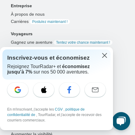
Entreprise
À propos de nous
Carrières
Postulez maintenant !
Voyageurs
Gagnez une aventure
Tentez votre chance maintenant !
Pourquoi utiliser TourRadar ?
Inscrivez-vous et économisez
Après votre réservation
Politique d'annulation
Rejoignez TourRadar+ et
économisez
Community
jusqu'à 7%
sur nos 50 000 aventures.
Plate-forme d'aventures organisées
L'aventure organisée expliquée
Solutions d'entreprise connectées
En m'inscrivant, j'accepte les
CGV
,
politique de
Voyagistes
confidentialité de
, TourRadar, et j'accepte de recevoir des
Développer une entreprise prospère
courriers commerciaux.
Solutions de paiement
Augmenter la visibilité