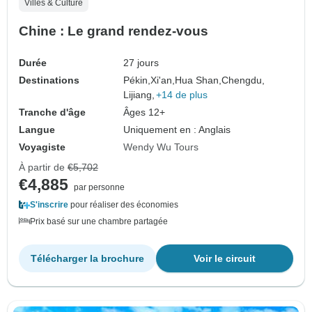
Villes & Culture
Chine : Le grand rendez-vous
Durée
27 jours
Destinations
Pékin,
Xi'an,
Hua Shan,
Chengdu,
Lijiang,
+14 de plus
Tranche d'âge
Âges 12+
Langue
Uniquement en : Anglais
Voyagiste
Wendy Wu Tours
À partir de
€5,702
€4,885
par personne
S'inscrire
pour réaliser des économies
Prix basé sur une chambre partagée
Télécharger la brochure
Voir le circuit