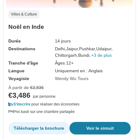
Villes & Culture
Noël en Inde
Durée
14 jours
Destinations
Delhi,
Jaipur,
Pushkar,
Udaipur,
Chittorgarh,
Bundi,
+3 de plus
Tranche d'âge
Âges 12+
Langue
Uniquement en : Anglais
Voyagiste
Wendy Wu Tours
À partir de
€3,836
€3,486
par personne
S'inscrire
pour réaliser des économies
Prix basé sur une chambre partagée
Télécharger la brochure
Voir le circuit