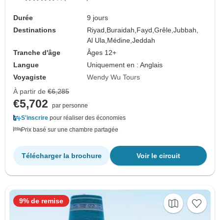
Durée
9 jours
Destinations
Riyad,
Buraidah,
Fayd,
Grêle,
Jubbah,
Al Ula,
Médine,
Jeddah
Tranche d'âge
Âges 12+
Langue
Uniquement en : Anglais
Voyagiste
Wendy Wu Tours
À partir de
€6,285
€5,702
par personne
S'inscrire
pour réaliser des économies
Prix basé sur une chambre partagée
Télécharger la brochure
Voir le circuit
9% de remise