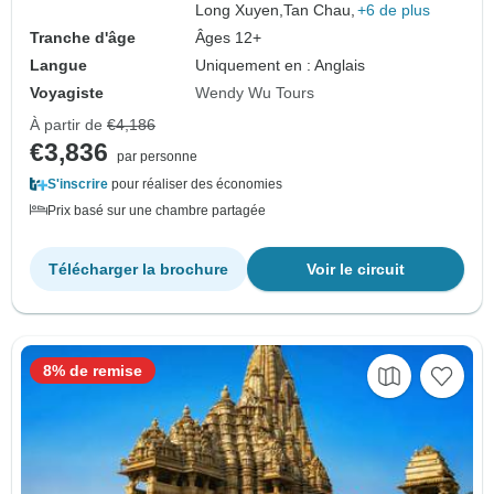
Long Xuyen,
Tan Chau,
+6 de plus
Tranche d'âge
Âges 12+
Langue
Uniquement en : Anglais
Voyagiste
Wendy Wu Tours
À partir de
€4,186
€3,836
par personne
S'inscrire
pour réaliser des économies
Prix basé sur une chambre partagée
Télécharger la brochure
Voir le circuit
8% de remise