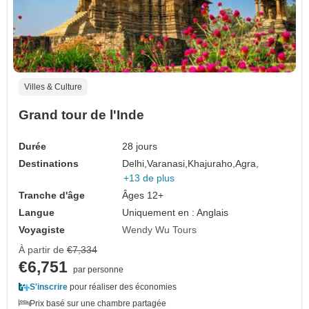
Villes & Culture
Grand tour de l'Inde
Durée
28 jours
Destinations
Delhi,
Varanasi,
Khajuraho,
Agra,
+13 de plus
Tranche d'âge
Âges 12+
Langue
Uniquement en : Anglais
Voyagiste
Wendy Wu Tours
À partir de
€7,334
€6,751
par personne
S'inscrire
pour réaliser des économies
Prix basé sur une chambre partagée