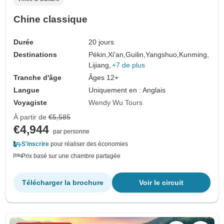
Chine classique
Durée
20 jours
Destinations
Pékin,
Xi'an,
Guilin,
Yangshuo,
Kunming,
Lijiang,
+7 de plus
Tranche d'âge
Âges 12+
Langue
Uniquement en : Anglais
Voyagiste
Wendy Wu Tours
À partir de
€5,585
€4,944
par personne
S'inscrire
pour réaliser des économies
Prix basé sur une chambre partagée
Télécharger la brochure
Voir le circuit