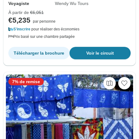
Voyagiste
Wendy Wu Tours
À partir de
€6,051
€5,235
par personne
S'inscrire
pour réaliser des économies
Prix basé sur une chambre partagée
Télécharger la brochure
Voir le circuit
7% de remise