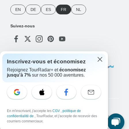
EN
DE
ES
FR
NL
Suivez-nous
Modes de paiement
Inscrivez-vous et économisez
Rejoignez TourRadar+ et
économisez
jusqu'à 7%
sur nos 50 000 aventures.
Téléchargez notre application
Copyright © TourRadar. Tous droits réservés.
En m'inscrivant, j'accepte les
CGV
,
politique de
confidentialité de
, TourRadar, et j'accepte de recevoir des
Mentions légales
Politique de confidentialité
Cookies
Conditions générales d'utilisation
courriers commerciaux.