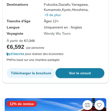
Destinations
Fukuoka,
Dazaifu,
Yanagawa,
Kumamoto,
Kyoto,
Hiroshima,
+9 de plus
Tranche d'âge
Âges 12+
Langue
Uniquement en : Anglais
Voyagiste
Wendy Wu Tours
À partir de
€7,346
€6,592
par personne
S'inscrire
pour réaliser des économies
Prix basé sur une chambre partagée
Télécharger la brochure
Voir le circuit
12% de remise