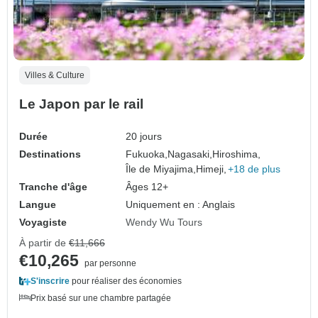
Villes & Culture
Le Japon par le rail
Durée
20 jours
Destinations
Fukuoka,
Nagasaki,
Hiroshima,
Île de Miyajima,
Himeji,
+18 de plus
Tranche d'âge
Âges 12+
Langue
Uniquement en : Anglais
Voyagiste
Wendy Wu Tours
À partir de
€11,666
€10,265
par personne
S'inscrire
pour réaliser des économies
Prix basé sur une chambre partagée