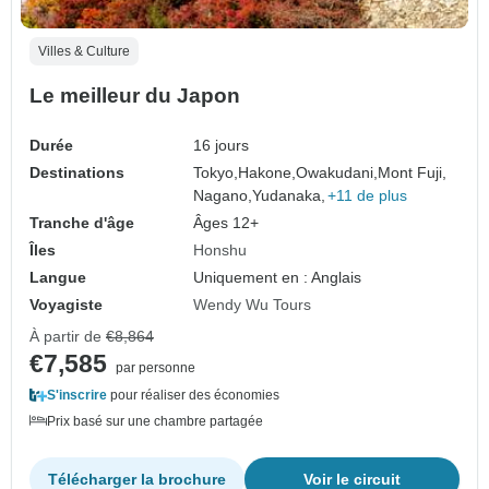
Villes & Culture
Le meilleur du Japon
Durée
16 jours
Destinations
Tokyo,
Hakone,
Owakudani,
Mont Fuji,
Nagano,
Yudanaka,
+11 de plus
Tranche d'âge
Âges 12+
Îles
Honshu
Langue
Uniquement en : Anglais
Voyagiste
Wendy Wu Tours
À partir de
€8,864
€7,585
par personne
S'inscrire
pour réaliser des économies
Prix basé sur une chambre partagée
Télécharger la brochure
Voir le circuit