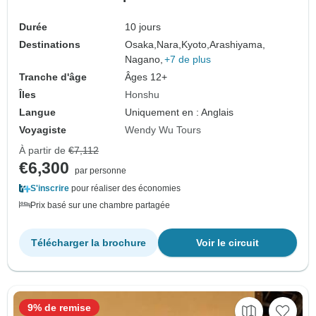
Durée
10 jours
Destinations
Osaka,
Nara,
Kyoto,
Arashiyama,
Nagano,
+7 de plus
Tranche d'âge
Âges 12+
Îles
Honshu
Langue
Uniquement en : Anglais
Voyagiste
Wendy Wu Tours
À partir de
€7,112
€6,300
par personne
S'inscrire
pour réaliser des économies
Prix basé sur une chambre partagée
Télécharger la brochure
Voir le circuit
9% de remise