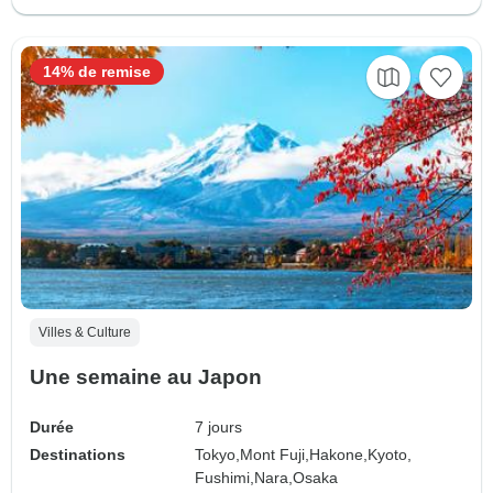
14% de remise
Villes & Culture
Une semaine au Japon
Durée
7 jours
Destinations
Tokyo,
Mont Fuji,
Hakone,
Kyoto,
Fushimi,
Nara,
Osaka