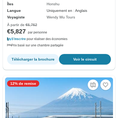
Îles
Honshu
Langue
Uniquement en : Anglais
Voyagiste
Wendy Wu Tours
À partir de
€6,762
€5,827
par personne
S'inscrire
pour réaliser des économies
Prix basé sur une chambre partagée
Télécharger la brochure
Voir le circuit
12% de remise