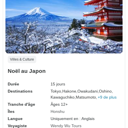
Villes & Culture
Noël au Japon
Durée
15 jours
Destinations
Tokyo,
Hakone,
Owakudani,
Oshino,
Kawaguchiko,
Matsumoto,
+9 de plus
Tranche d'âge
Âges 12+
Îles
Honshu
Langue
Uniquement en : Anglais
Voyagiste
Wendy Wu Tours