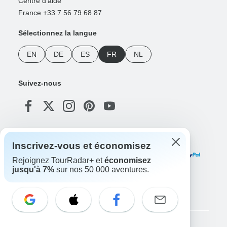
Centre d'aide
France +33 7 56 79 68 87
Sélectionnez la langue
EN
DE
ES
FR
NL
Suivez-nous
Modes de paiement
Inscrivez-vous et économisez
Rejoignez TourRadar+ et
économisez
jusqu'à 7%
sur nos 50 000 aventures.
Téléchargez notre application
Copyright © TourRadar. Tous droits réservés.