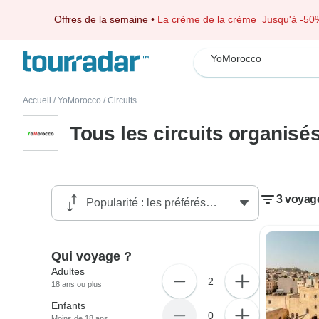
Offres de la semaine
•
La crème de la crème
Jusqu'à -50
YoMorocco
Accueil
/
YoMorocco
/
Circuits
Tous les circuits organis
3 voyag
Qui voyage ?
Adultes
2
18 ans ou plus
Enfants
0
Moins de 18 ans