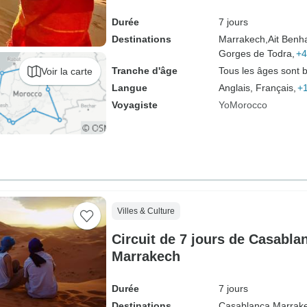
Durée
7 jours
Destinations
Marrakech,
Ait Benh
Gorges de Todra,
+4
Tranche d'âge
Tous les âges sont 
Voir la carte
Langue
Anglais, Français,
+1
Voyagiste
YoMorocco
Villes & Culture
Circuit de 7 jours de Casabla
Marrakech
Durée
7 jours
Destinations
Casablanca,
Marrak