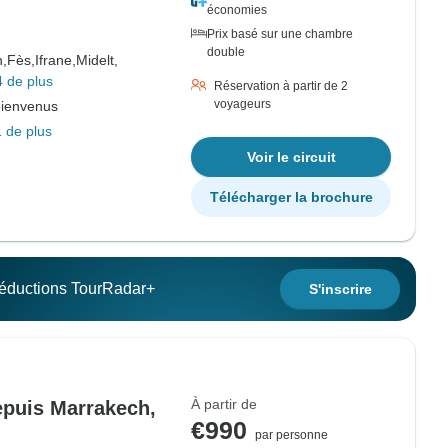
économies
Prix basé sur une chambre
double
,
Fès,
Ifrane,
Midelt,
4 de plus
Réservation à partir de 2
voyageurs
bienvenus
 de plus
Voir le circuit
Télécharger la brochure
 réductions TourRadar+
S'inscrire
À partir de
epuis Marrakech,
€990
par personne