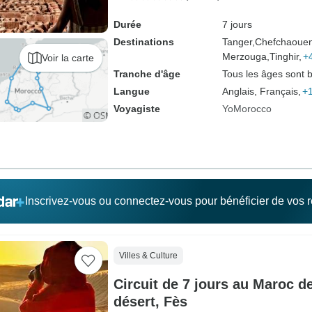
Durée
7 jours
Destinations
Tanger,
Chefchaouen
Merzouga,
Tinghir,
+
Voir la carte
Tranche d'âge
Tous les âges sont 
Langue
Anglais, Français,
+1
Voyagiste
YoMorocco
Inscrivez-vous ou connectez-vous pour bénéficier de vos
Villes & Culture
Circuit de 7 jours au Maroc d
désert, Fès