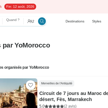
%
Fin:
12 août, 2026
Quand ?
2
Destinations
Styles
és par YoMorocco
es organisés par YoMorocco
Merveilles de l'Antiquité
Circuit de 7 jours au Maroc d
désert, Fès, Marrakech
5.0
(2 avis)