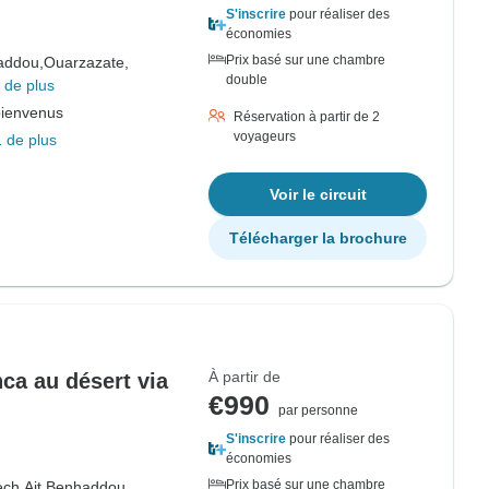
S'inscrire
pour réaliser des
économies
Prix basé sur une chambre
addou,
Ouarzazate,
double
 de plus
bienvenus
Réservation à partir de 2
voyageurs
 de plus
Voir le circuit
Télécharger la brochure
À partir de
nca au désert via
€990
par personne
S'inscrire
pour réaliser des
économies
Prix basé sur une chambre
ech,
Ait Benhaddou,