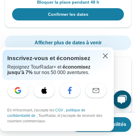
Bloquer la place pendant 48 h
Confirmer les dates
Afficher plus de dates à venir
Inscrivez-vous et économisez
Rejoignez TourRadar+ et
économisez
Vous voulez lire ceci plus tard ?
jusqu'à 7%
sur nos 50 000 aventures.
Téléchargez la brochure PDF de ce circuit et
commencez l'organisation hors ligne
Télécharger la brochure
En m'inscrivant, j'accepte les
CGV
,
politique de
confidentialité de
, TourRadar, et j'accepte de recevoir des
À partir de
courriers commerciaux.
Voir les disponibilités
€
3,345
par personne