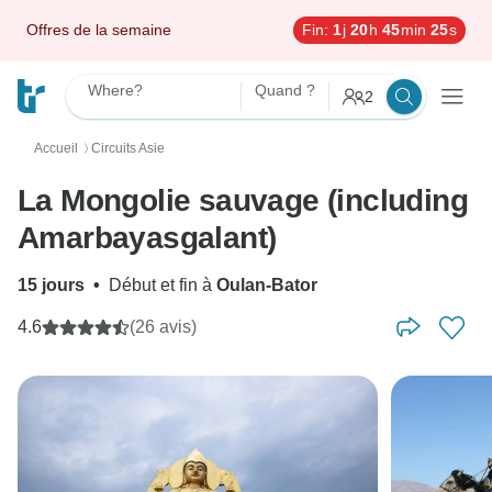
Offres de la semaine
Fin:
1
j
20
h
45
min
24
s
Where?
Quand ?
2
Accueil
Circuits Asie
〉
La Mongolie sauvage (including
Amarbayasgalant)
15 jours
•
Début et fin à
Oulan-Bator
4.6
(26 avis)