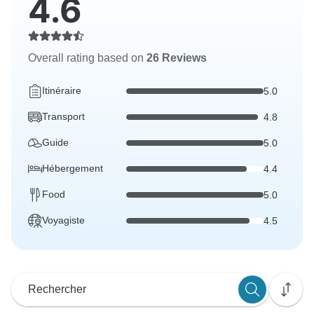
4.6
Overall rating based on
26 Reviews
Itinéraire
5.0
Transport
4.8
Guide
5.0
Hébergement
4.4
Food
5.0
Voyagiste
4.5