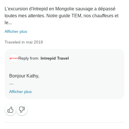
L'excursion d'Intrepid en Mongolie sauvage a dépassé
toutes mes attentes. Notre guide TEM, nos chauffeurs et
le...
Afficher plus
Traveled in mai 2018
Reply from:
Intrepid Travel
Bonjour Kathy,
Merci d'avoir pris le temps de partager votre
Afficher plus
expérience avec nous. Nous sommes ravis
d'apprendre que vous avez passé un si bon moment -
la Mongolie sauvage semble être une véritable
expérience ! Nous espérons vous revoir bientôt lors
d'un autre voyage avec nous - quelle sera votre