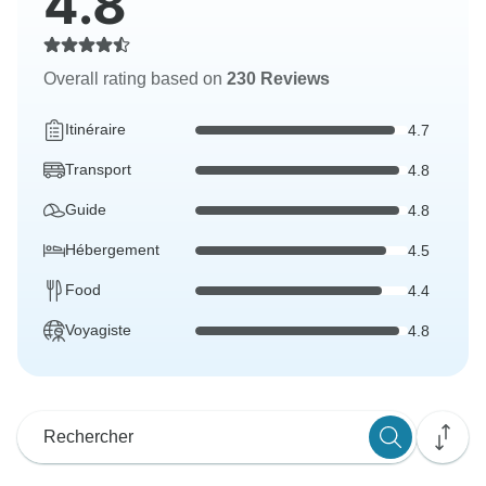
4.8
Overall rating based on
230 Reviews
Itinéraire
4.7
Transport
4.8
Guide
4.8
Hébergement
4.5
Food
4.4
Voyagiste
4.8