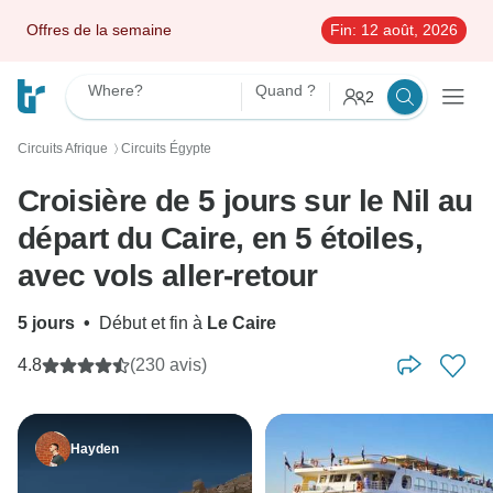
Offres de la semaine
Fin:
12 août, 2026
Where?
Quand ?
2
Circuits Afrique
Circuits Égypte
〉
Croisière de 5 jours sur le Nil au
départ du Caire, en 5 étoiles,
avec vols aller-retour
5 jours
•
Début et fin à
Le Caire
4.8
(230 avis)
Hayden