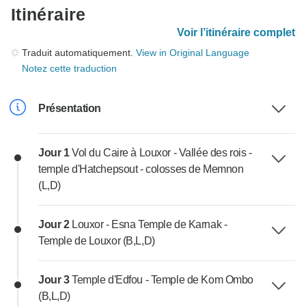
Itinéraire
Voir l’itinéraire complet
Traduit automatiquement.
View in Original Language
Notez cette traduction
Présentation
Jour 1
Vol du Caire à Louxor - Vallée des rois -
temple d'Hatchepsout - colosses de Memnon
(L,D)
Jour 2
Louxor - Esna Temple de Karnak -
Temple de Louxor (B,L,D)
Jour 3
Temple d'Edfou - Temple de Kom Ombo
(B,L,D)