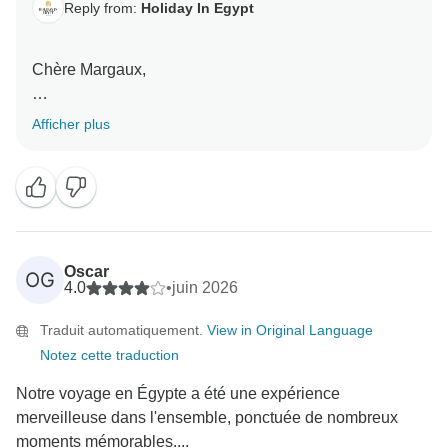
Reply from:
Holiday In Egypt
Chère Margaux,
Un grand merci pour votre superbe avis.
Afficher plus
Nous sommes ravis d’apprendre que vous avez vécu
une expérience aussi fantastique lors de votre
croisière sur le Nil. C’est merveilleux de savoir que
vous avez apprécié le magnifique bateau de croisière,
l’accueil chaleureux du personnel et le voyage
Oscar
OG
parfaitement organisé dès le début de votre séjour.
4.0
•
juin 2026
Traduit automatiquement.
View in Original Language
Nous sommes également ravis que votre guide ait
Notez cette traduction
contribué à rendre votre expérience captivante et
agréable tout au long du circuit.
Notre voyage en Égypte a été une expérience
merveilleuse dans l'ensemble, ponctuée de nombreux
Merci pour votre recommandation et d’avoir choisi
moments mémorables....