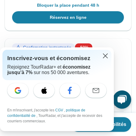
Bloquer la place pendant 48 h
Réservez en ligne
Confirmation instantanée
-50%
Inscrivez-vous et économisez
À partir du Samedi
Jusqu'au Mercredi
22 août, 2026
26 août, 2026
Rejoignez TourRadar+ et
économisez
jusqu'à 7%
sur nos 50 000 aventures.
Anglais
Départ garanti
€649
€1,298
De :
par personne
En m'inscrivant, j'accepte les
CGV
,
politique de
confidentialité de
, TourRadar, et j'accepte de recevoir des
S'inscrire
pour réaliser des économies
À partir de
€1,298
courriers commerciaux.
Voir les disponibilités
€
649
par personne
Prix basé sur une chambre double