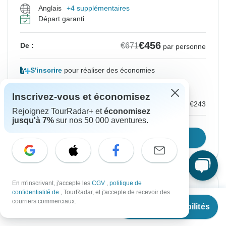
Anglais
+4 supplémentaires
Départ garanti
€456
€671
De :
par personne
S'inscrire
pour réaliser des économies
Prix basé sur une chambre double
Inscrivez-vous et économisez
Paiement Local
€243
Rejoignez TourRadar+ et
économisez
jusqu'à 7%
sur nos 50 000 aventures.
Confirmer les dates
En m'inscrivant, j'accepte les
CGV
,
politique de
-32%
confidentialité de
, TourRadar, et j'accepte de recevoir des
À partir de
€671
courriers commerciaux.
Voir les disponibilités
À partir du Samedi
Jusqu'au Lundi
€
456
par personne
15 août, 2026
24 août, 2026