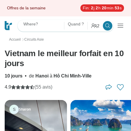
Offres de la semaine
Fin:
2
j
2
h
20
min
51
s
Where?
Quand ?
2
Accueil
Circuits Asie
〉
Vietnam le meilleur forfait en 10
jours
10 jours
•
de
Hanoi
à
Hô Chi Minh-Ville
4.9
(55 avis)
S
Sharon