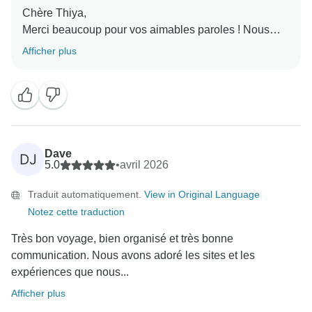
Chère Thiya,
Merci beaucoup pour vos aimables paroles ! Nous
sommes ravis d'apprendre que votre famille a fait un si
Afficher plus
beau voyage au Viêt Nam et que tout s'est bien
déroulé. Il est particulièrement agréable de savoir que
vos enfants ont tellement apprécié l'expérience
culinaire. La cuisine vietnamienne laisse toujours des
souvenirs impérissables ! Nous apprécions vraiment
votre recommandation et espérons accueillir à
Dave
DJ
nouveau votre famille pour une autre aventure
5.0
•
avril 2026
inoubliable en Asie du Sud-Est un jour.
Traduit automatiquement.
View in Original Language
Nous vous prions d'agréer, Madame, Monsieur,
Notez cette traduction
l'expression de nos salutations distinguées,
Très bon voyage, bien organisé et très bonne
communication. Nous avons adoré les sites et les
expériences que nous...
Afficher plus