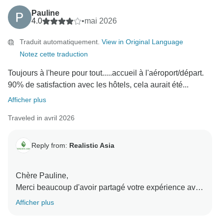
temps de partager votre expérience, et nous espérons
Pauline
vous accueillir à nouveau pour une autre aventure
4.0
•
mai 2026
mémorable en Asie du Sud-Est bientôt !
Traduit automatiquement.
View in Original Language
Nous vous prions d'agréer, Madame, l'expression de
Notez cette traduction
nos salutations distinguées,
Toujours à l'heure pour tout.....accueil à l'aéroport/départ.
90% de satisfaction avec les hôtels, cela aurait été...
Afficher plus
Traveled in avril 2026
Reply from:
Realistic Asia
Chère Pauline,
Merci beaucoup d'avoir partagé votre expérience avec
nous. Nous sommes très heureux d'apprendre que
Afficher plus
tout était bien organisé et toujours à l'heure, depuis