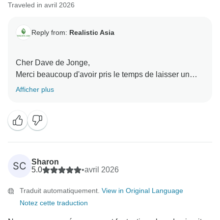
Traveled in avril 2026
Reply from:
Realistic Asia
Cher Dave de Jonge,
Merci beaucoup d'avoir pris le temps de laisser un
commentaire aussi fantastique ! Nous sommes ravis
Afficher plus
d'apprendre que vous avez passé un excellent
moment lors de votre voyage au Viêt Nam. Notre
équipe travaille dur pour offrir des expériences
exceptionnelles, et nous sommes ravis que vous les
ayez appréciées. Nous espérons vous accueillir de
nouveau bientôt !
Sharon
SC
Nous vous prions d'agréer, Madame, Monsieur,
5.0
•
avril 2026
l'expression de nos salutations distinguées,
Traduit automatiquement.
View in Original Language
Notez cette traduction