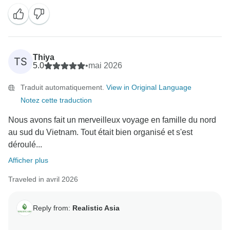
les transferts à l'aéroport jusqu'aux arrangements
quotidiens. Nous apprécions également beaucoup
vos commentaires, car ils nous aident à améliorer nos
services. Nous espérons avoir le plaisir de vous
accueillir à nouveau lors d'un autre voyage en Asie du
Thiya
TS
Sud-Est bientôt !
5.0
•
mai 2026
Nous vous prions d'agréer, Madame, Monsieur,
Traduit automatiquement.
View in Original Language
l'expression de nos salutations distinguées,
Notez cette traduction
Nous avons fait un merveilleux voyage en famille du nord
au sud du Vietnam. Tout était bien organisé et s'est
déroulé...
Afficher plus
Traveled in avril 2026
Reply from:
Realistic Asia