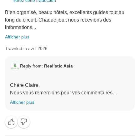
Notez cette traduction
Nous vous prions d'agréer, Madame, Monsieur,
l'expression de nos salutations distinguées,
Bien organisé, beaux hôtels, excellents guides tout au
long du circuit. Chaque jour, nous recevions des
informations...
Afficher plus
Traveled in avril 2026
Reply from:
Realistic Asia
Chère Claire,
Nous vous remercions pour vos commentaires
élogieux. Nous sommes ravis d'apprendre que vous
Afficher plus
avez apprécié les hôtels, les guides et l'organisation
générale du voyage. Il est particulièrement agréable
de savoir que l'aide de Thang a contribué à rendre le
voyage plus agréable et plus confortable pour votre
mère. Nous apprécions vraiment que vous ayez pris le