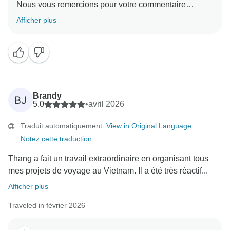
Nous vous remercions pour votre commentaire
aimable et détaillé. Nous sommes ravis d'apprendre
Afficher plus
que vous avez vécu une expérience fantastique et
que vous avez apprécié les points forts comme la baie
d'Ha Long et les collines de Ba Na. Nous apprécions
vraiment vos suggestions judicieuses. Nous vous
remercions encore une fois d'avoir voyagé avec nous
et de nous avoir recommandés. Nous espérons vous
Brandy
BJ
accueillir à nouveau bientôt !
5.0
•
avril 2026
Nous vous prions d'agréer, Madame, Monsieur,
Traduit automatiquement.
View in Original Language
l'expression de nos salutations distinguées,
Notez cette traduction
Thang a fait un travail extraordinaire en organisant tous
mes projets de voyage au Vietnam. Il a été très réactif...
Afficher plus
Traveled in février 2026