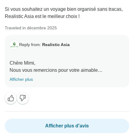
Si vous souhaitez un voyage bien organisé sans tracas,
Realistic Asia est le meilleur choix !
Traveled in décembre 2025
Reply from:
Realistic Asia
Chère Mimi,
Nous vous remercions pour votre aimable
recommandation. Nous sommes ravis d'apprendre
Afficher plus
que vous avez bénéficié d'un voyage bien organisé et
sans tracas avec Realistic Asia. Créer des voyages
fluides et sans soucis est exactement ce que nous
recherchons, et vos mots motivent vraiment notre
équipe. Nous espérons vous accueillir à nouveau
pour une nouvelle aventure mémorable en Asie.
Afficher plus d'avis