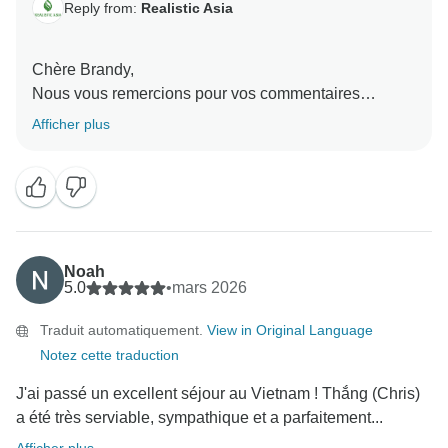
Reply from:
Realistic Asia
Chère Brandy,
Nous vous remercions pour vos commentaires
élogieux ! Nous sommes ravis d'apprendre que tout
Afficher plus
s'est bien passé et que vous avez vécu une
expérience formidable au Viêt Nam. Thang sera très
heureux de savoir que son soutien et ses
arrangements ont répondu à vos attentes. Ce fut un
plaisir de vous aider, et nous apprécions vraiment
votre recommandation de Realistic Asia. Nous
Noah
espérons vous accueillir à nouveau pour un autre
5.0
•
mars 2026
voyage bientôt !
Traduit automatiquement.
View in Original Language
Nous vous prions d'agréer, Madame, Monsieur,
Notez cette traduction
l'expression de nos salutations distinguées,
J'ai passé un excellent séjour au Vietnam ! Thắng (Chris)
a été très serviable, sympathique et a parfaitement...