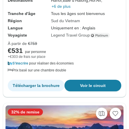
Destinations
Hanoi,
Baie d'Halong,
Hoi An,
+6 de plus
Tranche d'âge
Tous les âges sont bienvenus
Région
Sud du Vietnam
Langue
Uniquement en : Anglais
Voyagiste
Legend Travel Group
À partir de
€759
€531
par personne
+€303 de frais sur place
S'inscrire
pour réaliser des économies
Prix basé sur une chambre double
Télécharger la brochure
Voir le circuit
32% de remise