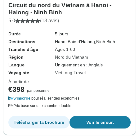
Circuit du nord du Vietnam à Hanoi -
Halong - Ninh Binh
5.0
(13 avis)
Durée
5 jours
Destinations
Hanoi,
Baie d'Halong,
Ninh Binh
Tranche d'âge
Âges 1-60
Région
Nord du Vietnam
Langue
Uniquement en : Anglais
Voyagiste
VietLong Travel
À partir de
€398
par personne
S'inscrire
pour réaliser des économies
Prix basé sur une chambre double
Télécharger la brochure
Voir le circuit