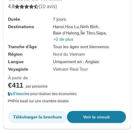
4.8
(10 avis)
Durée
7 jours
Destinations
Hanoi,
Hoa Lu,
Ninh Binh,
Baie d'Halong,
Île Titov,
Sapa,
+2 de plus
Tranche d'âge
Tous les âges sont bienvenus
Région
Nord du Vietnam
Langue
Uniquement en : Anglais
Voyagiste
Vietnam Real Tour
À partir de
€411
par personne
S'inscrire
pour réaliser des économies
Prix basé sur une chambre double
Télécharger la brochure
Voir le circuit