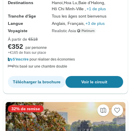
Destinations
Hanoi,
Hoa Lu,
Baie d'Halong,
Hô Chi Minh-Ville ,
+1 de plus
Tranche d'âge
Tous les âges sont bienvenus
Langue
Anglais, Français,
+3 de plus
Voyagiste
Realistic Asia
À partir de
€518
€352
par personne
+€165 de frais sur place
S'inscrire
pour réaliser des économies
Prix basé sur une chambre double
Télécharger la brochure
Voir le circuit
32% de remise