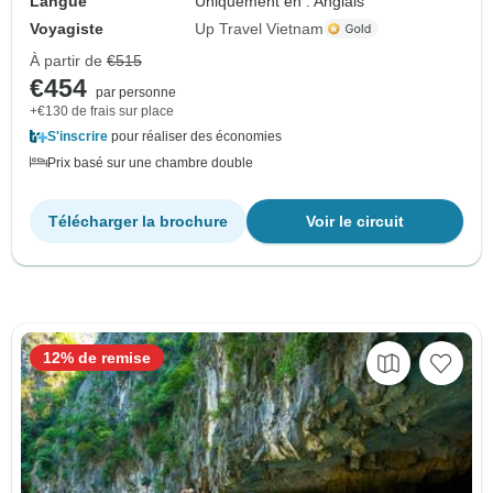
Langue
Uniquement en : Anglais
Voyagiste
Up Travel Vietnam
À partir de
€515
€454
par personne
+€130 de frais sur place
S'inscrire
pour réaliser des économies
Prix basé sur une chambre double
Télécharger la brochure
Voir le circuit
12% de remise