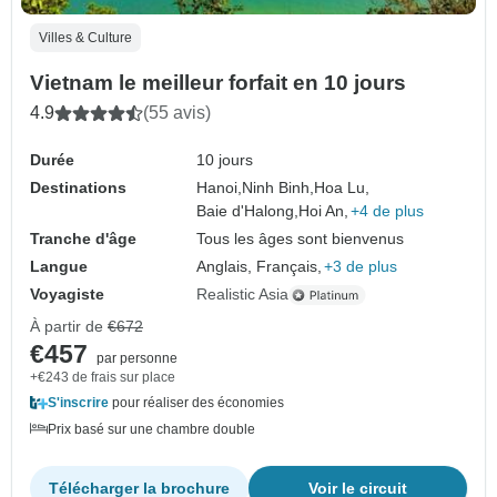
Villes & Culture
Vietnam le meilleur forfait en 10 jours
4.9
(55 avis)
Durée
10 jours
Destinations
Hanoi,
Ninh Binh,
Hoa Lu,
Baie d'Halong,
Hoi An,
+4 de plus
Tranche d'âge
Tous les âges sont bienvenus
Langue
Anglais, Français,
+3 de plus
Voyagiste
Realistic Asia
À partir de
€672
€457
par personne
+€243 de frais sur place
S'inscrire
pour réaliser des économies
Prix basé sur une chambre double
Télécharger la brochure
Voir le circuit