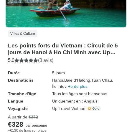
Villes & Culture
Les points forts du Vietnam : Circuit de 5
jours de Hanoi à Ho Chi Minh avec Up
Travel Vietnam
5.0
(3 avis)
Durée
5 jours
Destinations
Hanoi,
Baie d'Halong,
Tuan Chau,
Île Titov,
+5 de plus
Tranche d'âge
Tous les âges sont bienvenus
Langue
Uniquement en : Anglais
Voyagiste
Up Travel Vietnam
À partir de
€372
€328
par personne
+€130 de frais sur place