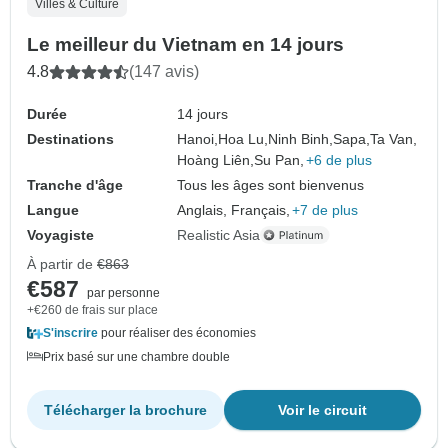
Villes & Culture
Le meilleur du Vietnam en 14 jours
4.8
(147 avis)
Durée
14 jours
Destinations
Hanoi,
Hoa Lu,
Ninh Binh,
Sapa,
Ta Van,
Hoàng Liên,
Su Pan,
+6 de plus
Tranche d'âge
Tous les âges sont bienvenus
Langue
Anglais, Français,
+7 de plus
Voyagiste
Realistic Asia
À partir de
€863
€587
par personne
+€260 de frais sur place
S'inscrire
pour réaliser des économies
Prix basé sur une chambre double
Télécharger la brochure
Voir le circuit