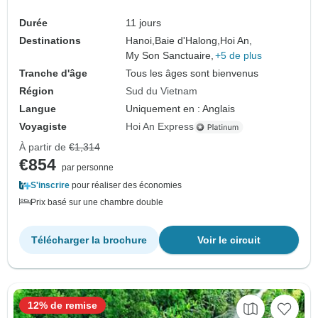
Durée
11 jours
Destinations
Hanoi,
Baie d'Halong,
Hoi An,
My Son Sanctuaire,
+5 de plus
Tranche d'âge
Tous les âges sont bienvenus
Région
Sud du Vietnam
Langue
Uniquement en : Anglais
Voyagiste
Hoi An Express
À partir de
€1,314
€854
par personne
S'inscrire
pour réaliser des économies
Prix basé sur une chambre double
Télécharger la brochure
Voir le circuit
12% de remise