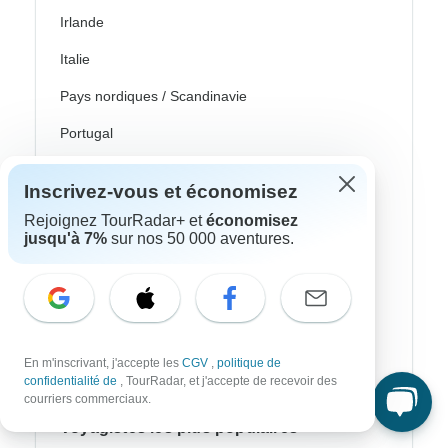
Irlande
Italie
Pays nordiques / Scandinavie
Portugal
Écosse
Inscrivez-vous et économisez
Espagne
Rejoignez TourRadar+ et
économisez
jusqu'à 7%
sur nos 50 000 aventures.
Turquie
Canada
Costa Rica
États-Unis
En m'inscrivant, j'accepte les
CGV
,
politique de
confidentialité de
, TourRadar, et j'accepte de recevoir des
courriers commerciaux.
Voyagistes les plus populaires