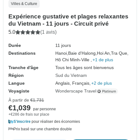
Villes & Culture
Expérience gustative et plages relaxantes
du Vietnam - 11 jours - Circuit privé
5.0
(1 avis)
Durée
11 jours
Destinations
Hanoi,
Baie d'Halong,
Hoi An,
Tra Que,
Hô Chi Minh-Ville ,
+1 de plus
Tranche d'âge
Tous les âges sont bienvenus
Région
Sud du Vietnam
Langue
Anglais, Français,
+2 de plus
Voyagiste
Wonderscape Travel
À partir de
€1,731
€1,039
par personne
+€286 de frais sur place
S'inscrire
pour réaliser des économies
Prix basé sur une chambre double