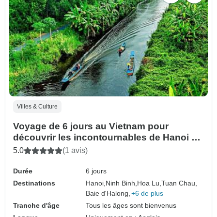
Villes & Culture
Voyage de 6 jours au Vietnam pour
découvrir les incontournables de Hanoi à
Ho Chi Minh
5.0
(1 avis)
Durée
6 jours
Destinations
Hanoi,
Ninh Binh,
Hoa Lu,
Tuan Chau,
Baie d'Halong,
+6 de plus
Tranche d'âge
Tous les âges sont bienvenus