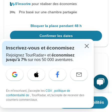
S'inscrire
pour réaliser des économies
Prix basé sur une chambre partagée
Bloquer la place pendant 48 h
Confirmer les dates
Inscrivez-vous et économisez
Rejoignez TourRadar+ et
économisez
jusqu'à 7%
sur nos 50 000 aventures.
Confirmation instantanée
À partir du Mercredi
Jusqu'au Mercredi
27 janv., 2027
17 mars, 2027
Anglais
En m'inscrivant, j'accepte les
CGV
,
politique de
confidentialité de
, TourRadar, et j'accepte de recevoir des
Départ garanti
À partir de
€5,495
courriers commerciaux.
Voir les disponibilités
€
4,946
par personne
€5,495
De :
par personne