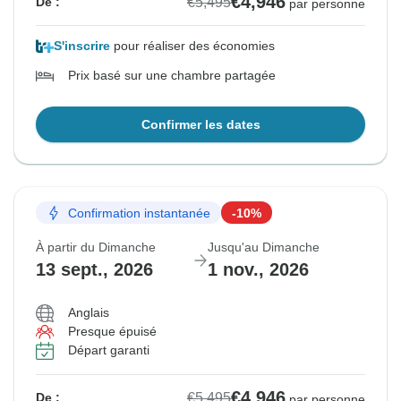
€4,946
€5,495
De :
par personne
S'inscrire
pour réaliser des économies
Prix basé sur une chambre partagée
Confirmer les dates
Confirmation instantanée
-10%
À partir du Dimanche
Jusqu'au Dimanche
13 sept., 2026
1 nov., 2026
Anglais
Presque épuisé
Départ garanti
€4,946
€5,495
De :
par personne