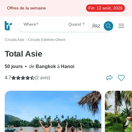
Offres de la semaine
Fin:
12 août, 2026
Where?
Quand ?
2
Circuits Asie
Circuits Extrême-Orient
〉
Total Asie
50 jours
•
de
Bangkok
à
Hanoi
4.7
(2 avis)