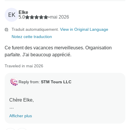
Elke
EK
5.0
•
mai 2026
Traduit automatiquement.
View in Original Language
Notez cette traduction
Ce furent des vacances merveilleuses. Organisation
parfaite. J'ai beaucoup apprécié.
Traveled in mai 2026
Reply from:
STM Tours LLC
Chère Elke,
Nous vous remercions pour vos commentaires. Nous
Afficher plus
sommes ravis d'apprendre que vous avez passé de
merveilleuses vacances et que vous avez apprécié