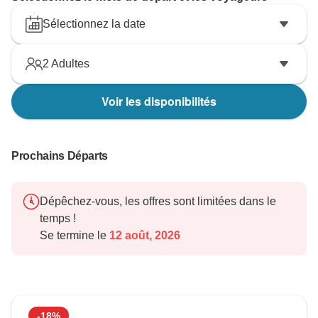
chance de vous offrir l'expérience de qualité que vous
méritez.
Sélectionnez la date
Je vous prie d'agréer, Madame, Monsieur, l'expression
2
Adultes
de mes salutations distinguées,
Maher
Voir les disponibilités
Prochains Départs
Dépêchez-vous, les offres sont limitées dans le
temps !
Se termine le
12 août, 2026
-18%