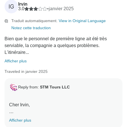
rendant votre voyage fluide et sans stress. Si vous
Irvin
IG
planifiez une autre aventure, nous serions ravis de
3.0
•
janvier 2025
vous accueillir à nouveau ! Bon voyage !
Traduit automatiquement.
View in Original Language
Mina
Notez cette traduction
Bien que le personnel de première ligne ait été très
serviable, la compagnie a quelques problèmes.
L'itinéraire...
Afficher plus
Traveled in janvier 2025
Reply from:
STM Tours LLC
Cher Irvin,
Nous vous remercions de nous avoir fait part de vos
Afficher plus
commentaires. Nous sommes heureux d'apprendre