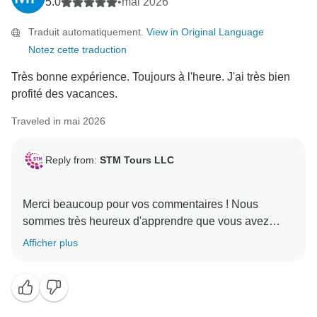
5.0
•
mai 2026
Traduit automatiquement.
View in Original Language
Notez cette traduction
Très bonne expérience. Toujours à l'heure. J'ai très bien
profité des vacances.
Traveled in mai 2026
Reply from:
STM Tours LLC
Merci beaucoup pour vos commentaires ! Nous
sommes très heureux d'apprendre que vous avez
apprécié vos 7 jours à Singapour et que vous avez eu
Afficher plus
une excellente expérience avec nous. Nous avons eu
le plaisir de vous assister tout au long de votre
voyage. Nous espérons vous accueillir à nouveau lors