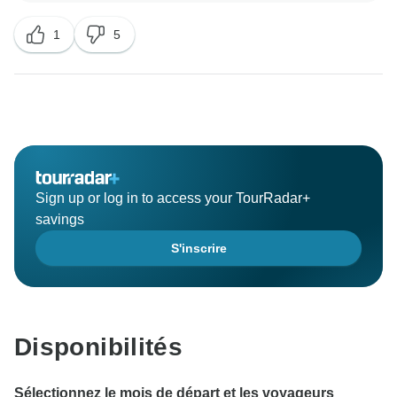
que notre personnel de première ligne a été utile,
1
5
mais nous regrettons profondément que le circuit n'ait
pas répondu à vos attentes en ce qui concerne les
guides quotidiens.
Nous comprenons l'importance des expériences
guidées, en particulier lorsque vous avez planifié
votre voyage en fonction de celles-ci. La situation que
vous avez décrite ne correspond pas aux normes que
Sign up or log in to access your TourRadar+
nous nous efforçons d'atteindre, et nous nous
savings
excusons sincèrement pour le désagrément causé.
S'inscrire
Vos commentaires sont précieux et nous aideront à
nous améliorer. Nous sommes en train de revoir nos
procédures afin d'éviter que de tels écarts ne se
reproduisent à l'avenir.
Disponibilités
Nous espérons que vous nous donnerez une nouvelle
Sélectionnez le mois de départ et les voyageurs