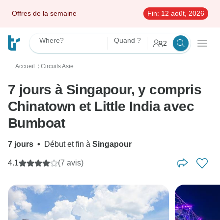
Offres de la semaine
Fin:
12 août, 2026
Where?
Quand ?
2
Accueil
Circuits Asie
〉
7 jours à Singapour, y compris
Chinatown et Little India avec
Bumboat
7 jours
•
Début et fin à
Singapour
4.1
(7 avis)