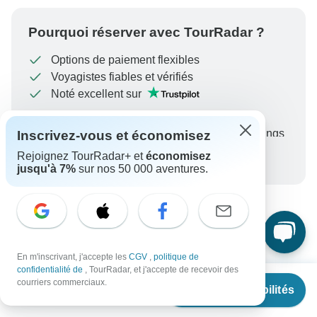
Pourquoi réserver avec TourRadar ?
Options de paiement flexibles
Voyagistes fiables et vérifiés
Noté excellent sur
Garantie du meilleur prix
Unlock exclusive TourRadar+ member savings
Inscrivez-vous et économisez
Rejoignez TourRadar+ et
économisez
Plus d'avantages
Pour protéger votre paiement et garantir que votre
jusqu'à 7%
sur nos 50 000 aventures.
réservation sera traitée en Autriche, ne transférez
jamais d'argent ni ne communiquez en dehors du site
Web ou de l'application TourRadar.
Vous ne trouvez pas la réponse à
votre question ?
En m'inscrivant, j'accepte les
CGV
,
politique de
confidentialité de
, TourRadar, et j'accepte de recevoir des
À partir de
€1,430
courriers commerciaux.
Voir les disponibilités
Contactez les experts de STM Tours LLC pour leur faire
€
1,044
par personne
part de votre demande. Ils répondent généralement en