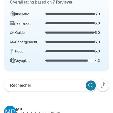
Overall rating based on
7 Reviews
Itinéraire
5.0
Transport
5.0
Guide
5.0
Hébergement
5.0
Food
5.0
Voyagiste
4.3
MP