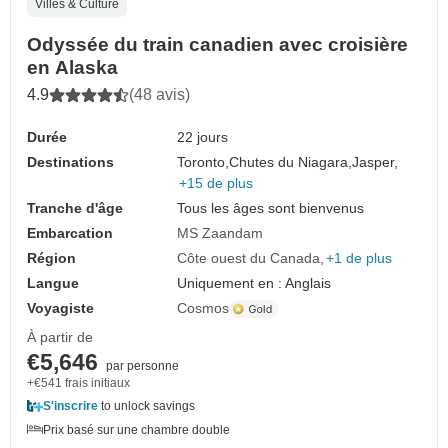
Villes & Culture
Odyssée du train canadien avec croisière
en Alaska
4.9
(48 avis)
Durée
22 jours
Destinations
Toronto,
Chutes du Niagara,
Jasper,
+15 de plus
Tranche d'âge
Tous les âges sont bienvenus
Embarcation
MS Zaandam
Région
Côte ouest du Canada
+1 de plus
Langue
Uniquement en : Anglais
Voyagiste
Cosmos
À partir de
€5,646
par personne
+€541 frais initiaux
S'inscrire
to unlock savings
Prix basé sur une chambre double