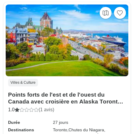
Villes & Culture
Points forts de l'est et de l'ouest du
Canada avec croisière en Alaska Toronto
→ Vancouver (2027)
1.0
(1 avis)
Durée
27 jours
Destinations
Toronto,
Chutes du Niagara,