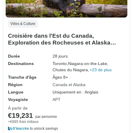
Villes & Culture
Croisière dans l'Est du Canada,
Exploration des Rocheuses et Alaska
Toronto → Vancouver (2027)
Durée
28 jours
Destinations
Toronto,
Niagara-on-the-Lake,
Chutes du Niagara,
+23 de plus
Tranche d'âge
Âges 8+
Région
Canada et Alaska
Langue
Uniquement en : Anglais
Voyagiste
APT
À partir de
€19,231
par personne
+€885 frais initiaux
S'inscrire
to unlock savings