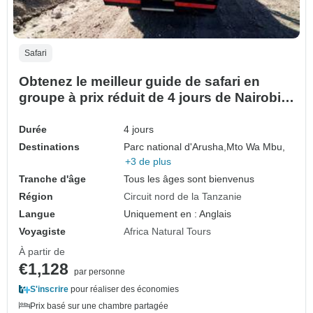
Safari
Obtenez le meilleur guide de safari en
groupe à prix réduit de 4 jours de Nairobi
au Serengeti et au Ngorongoro.
Durée
4 jours
Destinations
Parc national d'Arusha,
Mto Wa Mbu,
+3 de plus
Tranche d'âge
Tous les âges sont bienvenus
Région
Circuit nord de la Tanzanie
Langue
Uniquement en : Anglais
Voyagiste
Africa Natural Tours
À partir de
€1,128
par personne
S'inscrire
pour réaliser des économies
Prix basé sur une chambre partagée