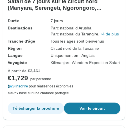
Safari de 7 jours sur le circuit nord
(Manyara, Serengeti, Ngorongoro,
Tarangire, parc national d'Arusha)
Durée
7 jours
Destinations
Parc national d'Arusha,
Parc national du Tarangire,
+4 de plus
Tranche d'âge
Tous les âges sont bienvenus
Région
Circuit nord de la Tanzanie
Langue
Uniquement en : Anglais
Voyagiste
Kilimanjaro Wonders Expedition Safari
À partir de
€2,161
€1,729
par personne
S'inscrire
pour réaliser des économies
Prix basé sur une chambre partagée
Télécharger la brochure
Voir le circuit