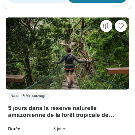
Nature & Vie sauvage
5 jours dans la réserve naturelle
amazonienne de la forêt tropicale de
Tambopata à Puerto Maldonado depuis
Cusco
Durée
5 jours