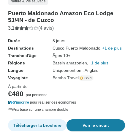
Nature & Vie sauvage
Puerto Maldonado Amazon Eco Lodge
5J/4N - de Cuzco
3.1
(4 avis)
Durée
5 jours
Destinations
Cusco,
Puerto Maldonado,
+1 de plus
Tranche d'âge
Âges 10+
Régions
Bassin amazonien
+1 de plus
Langue
Uniquement en : Anglais
Voyagiste
Bamba Travel
À partir de
€480
par personne
S'inscrire
pour réaliser des économies
Prix basé sur une chambre double
Télécharger la brochure
Voir le circuit