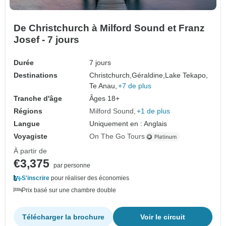
De Christchurch à Milford Sound et Franz
Josef - 7 jours
Durée
7 jours
Destinations
Christchurch,
Géraldine,
Lake Tekapo,
Te Anau,
+7 de plus
Tranche d'âge
Âges 18+
Régions
Milford Sound
+1 de plus
Langue
Uniquement en : Anglais
Voyagiste
On The Go Tours
À partir de
€3,375
par personne
S'inscrire
pour réaliser des économies
Prix basé sur une chambre double
Télécharger la brochure
Voir le circuit