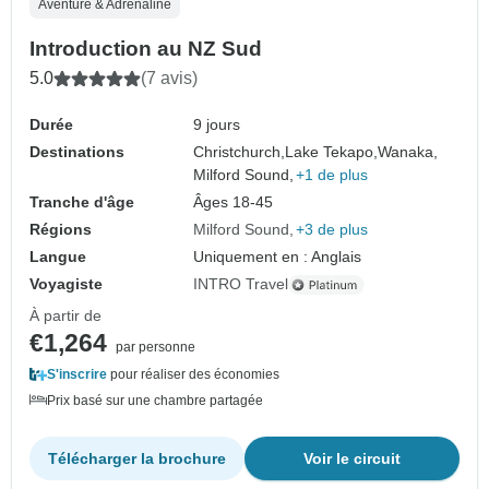
Aventure & Adrénaline
Introduction au NZ Sud
5.0
(7 avis)
Durée
9 jours
Destinations
Christchurch,
Lake Tekapo,
Wanaka,
Milford Sound,
+1 de plus
Tranche d'âge
Âges 18-45
Régions
Milford Sound
+3 de plus
Langue
Uniquement en : Anglais
Voyagiste
INTRO Travel
À partir de
€1,264
par personne
S'inscrire
pour réaliser des économies
Prix basé sur une chambre partagée
Télécharger la brochure
Voir le circuit