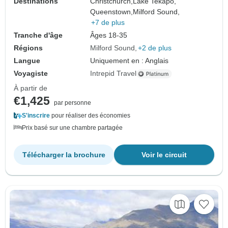
Destinations
Christchurch,
Lake Tekapo,
Queenstown,
Milford Sound,
+7 de plus
Tranche d'âge
Âges 18-35
Régions
Milford Sound
+2 de plus
Langue
Uniquement en : Anglais
Voyagiste
Intrepid Travel
À partir de
€1,425
par personne
S'inscrire
pour réaliser des économies
Prix basé sur une chambre partagée
Télécharger la brochure
Voir le circuit