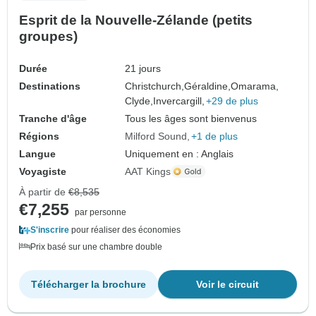
Esprit de la Nouvelle-Zélande (petits
groupes)
Durée
21 jours
Destinations
Christchurch,
Géraldine,
Omarama,
Clyde,
Invercargill,
+29 de plus
Tranche d'âge
Tous les âges sont bienvenus
Régions
Milford Sound
+1 de plus
Langue
Uniquement en : Anglais
Voyagiste
AAT Kings
À partir de
€8,535
€7,255
par personne
S'inscrire
pour réaliser des économies
Prix basé sur une chambre double
Télécharger la brochure
Voir le circuit