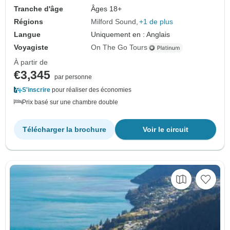
Tranche d'âge
Âges 18+
Régions
Milford Sound
+1 de plus
Langue
Uniquement en : Anglais
Voyagiste
On The Go Tours
À partir de
€3,345
par personne
S'inscrire
pour réaliser des économies
Prix basé sur une chambre double
Télécharger la brochure
Voir le circuit