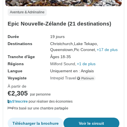
Aventure & Adrénaline
Epic Nouvelle-Zélande (21 destinations)
Durée
19 jours
Destinations
Christchurch,
Lake Tekapo,
Queenstown,
Pic Coronet,
+17 de plus
Tranche d'âge
Âges 18-35
Régions
Milford Sound
+1 de plus
Langue
Uniquement en : Anglais
Voyagiste
Intrepid Travel
À partir de
€2,305
par personne
S'inscrire
pour réaliser des économies
Prix basé sur une chambre partagée
Télécharger la brochure
Voir le circuit