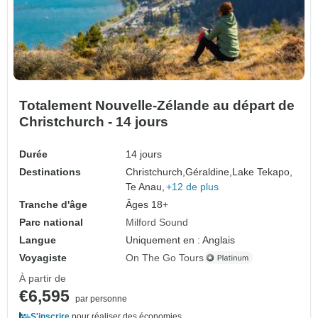
Totalement Nouvelle-Zélande au départ de
Christchurch - 14 jours
Durée
14 jours
Destinations
Christchurch,
Géraldine,
Lake Tekapo,
Te Anau,
+12 de plus
Tranche d'âge
Âges 18+
Parc national
Milford Sound
Langue
Uniquement en : Anglais
Voyagiste
On The Go Tours
À partir de
€6,595
par personne
S'inscrire
pour réaliser des économies