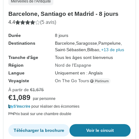
Merveilles de l'Antiquité
Barcelone, Santiago et Madrid - 8 jours
4.4
(5 avis)
Durée
8 jours
Destinations
Barcelone,
Saragosse,
Pampelune,
Saint-Sébastien,
Bilbao,
+13 de plus
Tranche d'âge
Tous les âges sont bienvenus
Région
Nord de l'Espagne
Langue
Uniquement en : Anglais
Voyagiste
On The Go Tours
À partir de
€1,675
€1,089
par personne
S'inscrire
pour réaliser des économies
Prix basé sur une chambre double
Télécharger la brochure
Voir le circuit