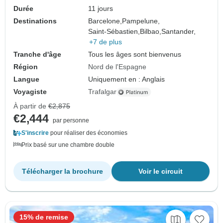
Durée
11 jours
Destinations
Barcelone,
Pampelune,
Saint-Sébastien,
Bilbao,
Santander,
+7 de plus
Tranche d'âge
Tous les âges sont bienvenus
Région
Nord de l'Espagne
Langue
Uniquement en : Anglais
Voyagiste
Trafalgar
À partir de
€2,875
€2,444
par personne
S'inscrire
pour réaliser des économies
Prix basé sur une chambre double
Télécharger la brochure
Voir le circuit
15% de remise