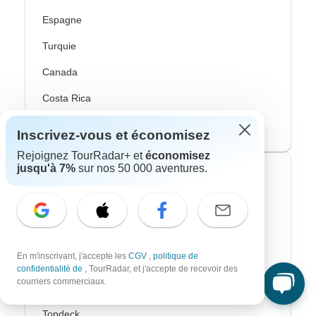
Espagne
Turquie
Canada
Costa Rica
États-Unis
Inscrivez-vous et économisez
Rejoignez TourRadar+ et
économisez
jusqu'à 7%
sur nos 50 000 aventures.
Voyagistes les plus populaires
Contiki
Cosmos
En m'inscrivant, j'accepte les
CGV
,
politique de
G Adventures
confidentialité de
, TourRadar, et j'accepte de recevoir des
courriers commerciaux.
Intrepid
Topdeck