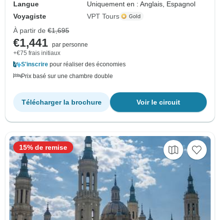
Langue
Uniquement en : Anglais, Espagnol
Voyagiste
VPT Tours
À partir de
€1,695
€1,441
par personne
+€75 frais initiaux
S'inscrire
pour réaliser des économies
Prix basé sur une chambre double
Télécharger la brochure
Voir le circuit
15% de remise