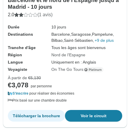
Barcelone et le nord de l'Espagne jusqu'à
Madrid - 10 jours
2.0
(1 avis)
Durée
10 jours
Destinations
Barcelone,
Saragosse,
Pampelune,
Bilbao,
Saint-Sébastien,
+9 de plus
Tranche d'âge
Tous les âges sont bienvenus
Région
Nord de l'Espagne
Langue
Uniquement en : Anglais
Voyagiste
On The Go Tours
À partir de
€5,130
€3,078
par personne
S'inscrire
pour réaliser des économies
Prix basé sur une chambre double
Télécharger la brochure
Voir le circuit