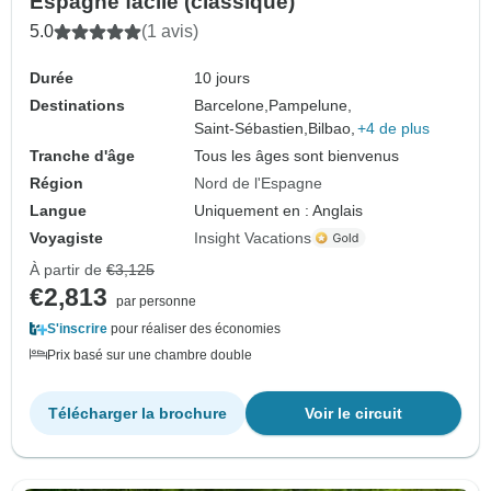
Espagne facile (classique)
5.0
(1 avis)
Durée
10 jours
Destinations
Barcelone,
Pampelune,
Saint-Sébastien,
Bilbao,
+4 de plus
Tranche d'âge
Tous les âges sont bienvenus
Région
Nord de l'Espagne
Langue
Uniquement en : Anglais
Voyagiste
Insight Vacations
À partir de
€3,125
€2,813
par personne
S'inscrire
pour réaliser des économies
Prix basé sur une chambre double
Télécharger la brochure
Voir le circuit