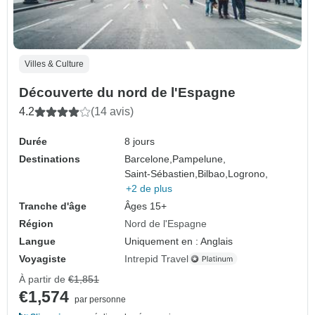
Villes & Culture
Découverte du nord de l'Espagne
4.2
(14 avis)
Durée
8 jours
Destinations
Barcelone,
Pampelune,
Saint-Sébastien,
Bilbao,
Logrono,
+2 de plus
Tranche d'âge
Âges 15+
Région
Nord de l'Espagne
Langue
Uniquement en : Anglais
Voyagiste
Intrepid Travel
À partir de
€1,851
€1,574
par personne