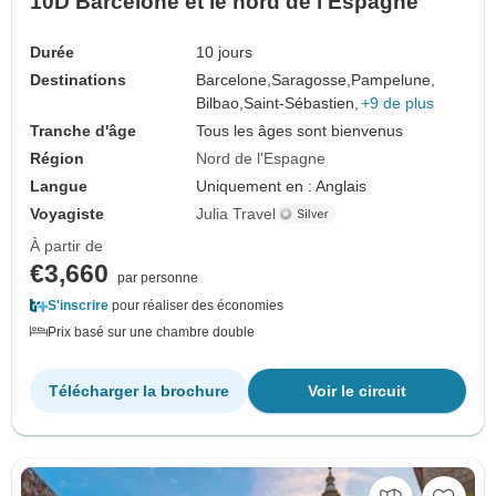
10D Barcelone et le nord de l'Espagne
Durée
10 jours
Destinations
Barcelone,
Saragosse,
Pampelune,
Bilbao,
Saint-Sébastien,
+9 de plus
Tranche d'âge
Tous les âges sont bienvenus
Région
Nord de l'Espagne
Langue
Uniquement en : Anglais
Voyagiste
Julia Travel
À partir de
€3,660
par personne
S'inscrire
pour réaliser des économies
Prix basé sur une chambre double
Télécharger la brochure
Voir le circuit