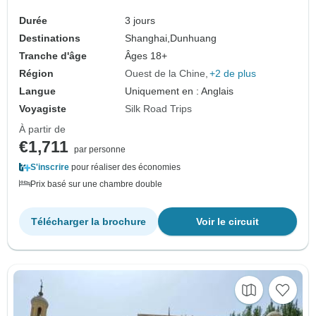
par avion
Durée
3 jours
Destinations
Shanghai,
Dunhuang
Tranche d'âge
Âges 18+
Région
Ouest de la Chine
+2 de plus
Langue
Uniquement en : Anglais
Voyagiste
Silk Road Trips
À partir de
€1,711
par personne
S'inscrire
pour réaliser des économies
Prix basé sur une chambre double
Télécharger la brochure
Voir le circuit