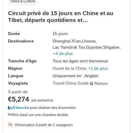
Villes & Culture
Circuit privé de 15 jours en Chine et au
Tibet, départs quotidiens et
accompagnement complet
Durée
15 jours
Destinations
Shanghai,
Xi'an,
Lhassa,
Lac Yamdrok Tso,
Gyantse,
Shigatse,
+4 de plus
Tranche d'âge
Tous les âges sont bienvenus
Région
Ouest de la Chine
+1 de plus
Langue
Uniquement en : Anglais
Voyagiste
Travel China Guide
À partir de
€5,274
par personne
S'inscrire
pour réaliser des économies
Prix basé sur une chambre double
Réservation à partir de 2 voyageurs