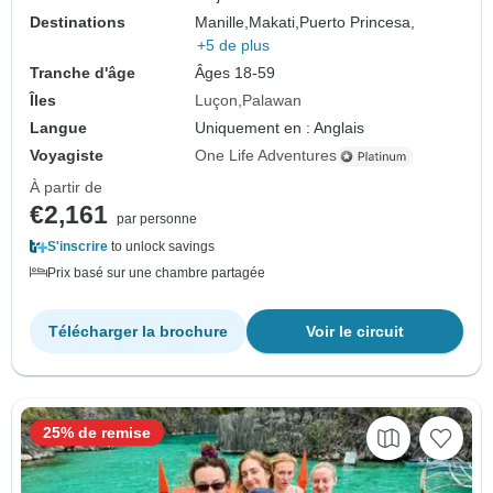
Destinations
Manille,
Makati,
Puerto Princesa,
+5 de plus
Tranche d'âge
Âges 18-59
Îles
Luçon
Palawan
Langue
Uniquement en : Anglais
Voyagiste
One Life Adventures
À partir de
€2,161
par personne
S'inscrire
to unlock savings
Prix basé sur une chambre partagée
Télécharger la brochure
Voir le circuit
25% de remise