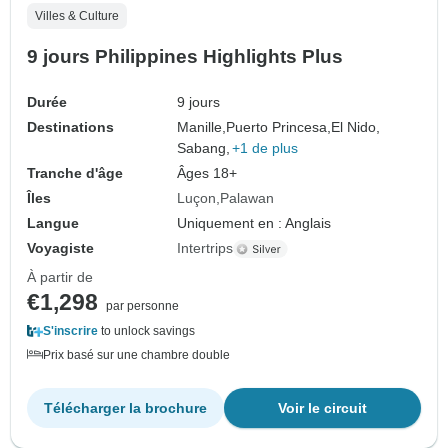
Villes & Culture
9 jours Philippines Highlights Plus
Durée
9 jours
Destinations
Manille,
Puerto Princesa,
El Nido,
Sabang,
+1 de plus
Tranche d'âge
Âges 18+
Îles
Luçon
Palawan
Langue
Uniquement en : Anglais
Voyagiste
Intertrips
À partir de
€1,298
par personne
S'inscrire
to unlock savings
Prix basé sur une chambre double
Télécharger la brochure
Voir le circuit