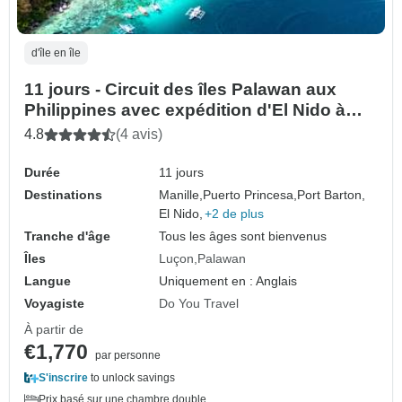
d'île en île
11 jours - Circuit des îles Palawan aux
Philippines avec expédition d'El Nido à
Coron (circuit indépendant)
4.8
(4 avis)
Durée
11 jours
Destinations
Manille,
Puerto Princesa,
Port Barton,
El Nido,
+2 de plus
Tranche d'âge
Tous les âges sont bienvenus
Îles
Luçon
Palawan
Langue
Uniquement en : Anglais
Voyagiste
Do You Travel
À partir de
€1,770
par personne
S'inscrire
to unlock savings
Prix basé sur une chambre double