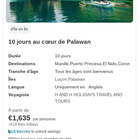
d'île en île
10 jours au cœur de Palawan
Durée
10 jours
Destinations
Manille,
Puerto Princesa,
El Nido,
Coron
Tranche d'âge
Tous les âges sont bienvenus
Îles
Luçon
Palawan
Langue
Uniquement en : Anglais
Voyagiste
H AND H HOLIDAYS TRAVEL AND
TOURS
À partir de
€1,635
par personne
+€16 frais initiaux
S'inscrire
to unlock savings
Prix basé sur une chambre double