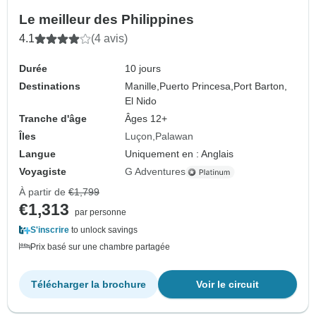
Le meilleur des Philippines
4.1
(4 avis)
Durée
10 jours
Destinations
Manille,
Puerto Princesa,
Port Barton,
El Nido
Tranche d'âge
Âges 12+
Îles
Luçon
Palawan
Langue
Uniquement en : Anglais
Voyagiste
G Adventures
À partir de
€1,799
€1,313
par personne
S'inscrire
to unlock savings
Prix basé sur une chambre partagée
Télécharger la brochure
Voir le circuit