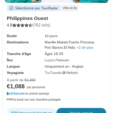
Sélectionné par TourRadar
d'île en île
Philippines Ouest
4.8
(762 avis)
Durée
10 jours
Destinations
Manille,
Makati,
Puerto Princesa,
Port Barton,
El Nido,
+2 de plus
Tranche d'âge
Âges 18-39
Îles
Luçon
Palawan
Langue
Uniquement en : Anglais
Voyagiste
TruTravels
À partir de
€1,450
€1,088
par personne
S'inscrire
to unlock savings
Prix basé sur une chambre partagée
Télécharger la brochure
Voir le circuit