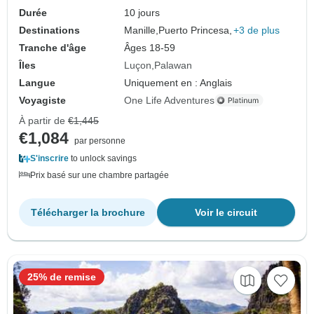
Durée
10 jours
Destinations
Manille,
Puerto Princesa,
+3 de plus
Tranche d'âge
Âges 18-59
Îles
Luçon
Palawan
Langue
Uniquement en : Anglais
Voyagiste
One Life Adventures
À partir de
€1,445
€1,084
par personne
S'inscrire
to unlock savings
Prix basé sur une chambre partagée
Télécharger la brochure
Voir le circuit
25% de remise