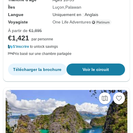
Îles
Luçon
Palawan
Langue
Uniquement en : Anglais
Voyagiste
One Life Adventures
À partir de
€1,895
€1,421
par personne
S'inscrire
to unlock savings
Prix basé sur une chambre partagée
Télécharger la brochure
Voir le circuit