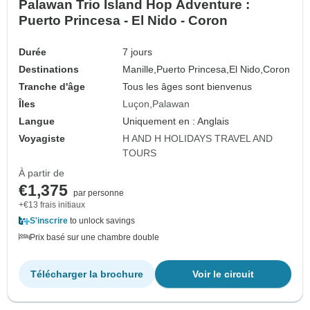
Palawan Trio Island Hop Adventure :
Puerto Princesa - El Nido - Coron
Durée
7 jours
Destinations
Manille,
Puerto Princesa,
El Nido,
Coron
Tranche d'âge
Tous les âges sont bienvenus
Îles
Luçon
Palawan
Langue
Uniquement en : Anglais
Voyagiste
H AND H HOLIDAYS TRAVEL AND
TOURS
À partir de
€1,375
par personne
+€13 frais initiaux
S'inscrire
to unlock savings
Prix basé sur une chambre double
Télécharger la brochure
Voir le circuit