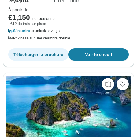
Voyagiste
CTPH TOUR
À partir de
€1,150
par personne
+€12 de frais sur place
S'inscrire
to unlock savings
Prix basé sur une chambre double
Télécharger la brochure
Voir le circuit