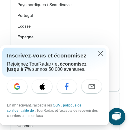
Pays nordiques / Scandinavie
Portugal
Écosse
Espagne
Turquie
Inscrivez-vous et économisez
Canada
Rejoignez TourRadar+ et
économisez
jusqu'à 7%
sur nos 50 000 aventures.
Costa Rica
États-Unis
Voyagistes les plus populaires
En m'inscrivant, j'accepte les
CGV
,
politique de
confidentialité de
, TourRadar, et j'accepte de recevoir des
Contiki
courriers commerciaux.
Cosmos