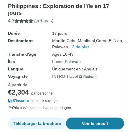
Philippines : Exploration de l'île en 17
jours
4.3
(6 avis)
Durée
17 jours
Destinations
Manille,
Cebu,
Moalboal,
Coron,
El Nido,
Palawan,
+3 de plus
Tranche d'âge
Âges 18-49
Îles
Luçon
Palawan
Langue
Uniquement en : Anglais
Voyagiste
INTRO Travel
À partir de
€2,304
par personne
S'inscrire
to unlock savings
Prix basé sur une chambre partagée
Télécharger la brochure
Voir le circuit