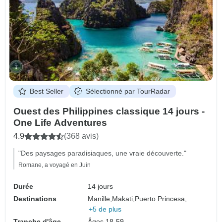
Best Seller
Sélectionné par TourRadar
Ouest des Philippines classique 14 jours -
One Life Adventures
4.9
(368 avis)
"Des paysages paradisiaques, une vraie découverte."
Romane, a voyagé en Juin
Durée
14 jours
Destinations
Manille,
Makati,
Puerto Princesa,
+5 de plus
Tranche d'âge
Âges 18-59