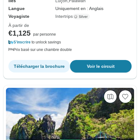
Îles
Luçon
Palawan
Langue
Uniquement en : Anglais
Voyagiste
Intertrips
À partir de
€1,125
par personne
S'inscrire
to unlock savings
Prix basé sur une chambre double
Télécharger la brochure
Voir le circuit