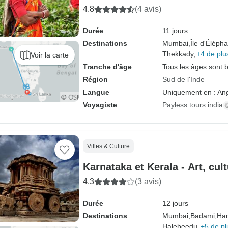
4.8
(4 avis)
Durée
11 jours
Destinations
Mumbai,
Île d'Élépha
Thekkady,
+4 de plu
Voir la carte
Tranche d'âge
Tous les âges sont 
Région
Sud de l'Inde
Langue
Uniquement en : Ang
Voyagiste
Payless tours india
Villes & Culture
Karnataka et Kerala - Art, cul
4.3
(3 avis)
Durée
12 jours
Destinations
Mumbai,
Badami,
Ha
Halebeedu,
+5 de pl