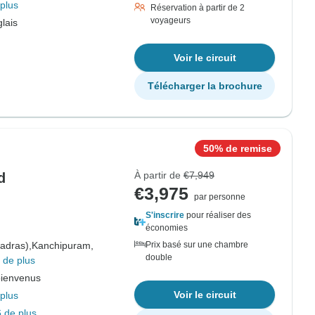
plus
Réservation à partir de 2
voyageurs
lais
Voir le circuit
Télécharger la brochure
50% de remise
À partir de
€7,949
d
€3,975
par personne
S'inscrire
pour réaliser des
économies
adras),
Kanchipuram,
Prix basé sur une chambre
double
 de plus
bienvenus
Voir le circuit
plus
 de plus