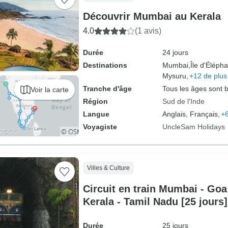
Découvrir Mumbai au Kerala
4.0
(1 avis)
Durée
24 jours
Destinations
Mumbai,
Île d'Élépha
Mysuru,
+12 de plus
Tranche d'âge
Tous les âges sont 
Voir la carte
Région
Sud de l'Inde
Langue
Anglais, Français,
+6
Voyagiste
UncleSam Holidays
Villes & Culture
Circuit en train Mumbai - Goa
Kerala - Tamil Nadu [25 jours]
Durée
25 jours