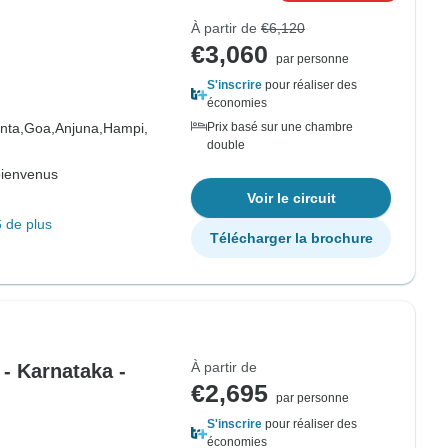
À partir de
€6,120
€3,060
par personne
S'inscrire
pour réaliser des
économies
nta,
Goa,
Anjuna,
Hampi,
Prix basé sur une chambre
double
bienvenus
Voir le circuit
 de plus
Télécharger la brochure
À partir de
 - Karnataka -
€2,695
par personne
S'inscrire
pour réaliser des
économies