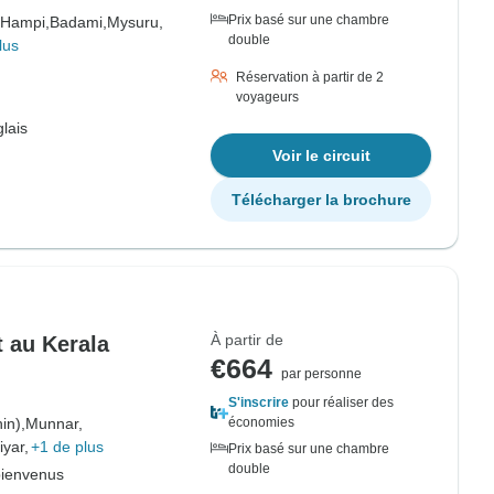
Prix basé sur une chambre
Hampi,
Badami,
Mysuru,
double
lus
Réservation à partir de 2
voyageurs
lais
Voir le circuit
Télécharger la brochure
À partir de
t au Kerala
€664
par personne
S'inscrire
pour réaliser des
in),
Munnar,
économies
iyar,
+1 de plus
Prix basé sur une chambre
double
bienvenus