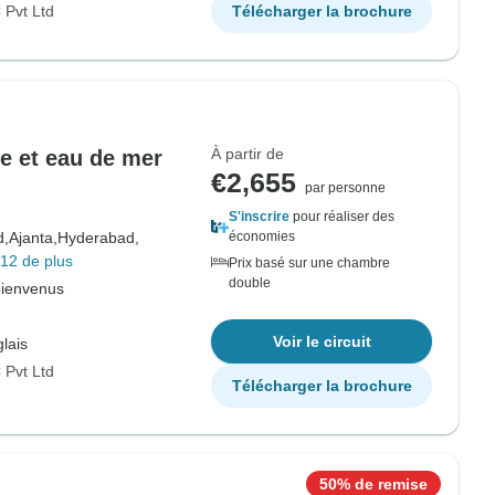
Pvt Ltd
Télécharger la brochure
À partir de
e et eau de mer
€2,655
par personne
S'inscrire
pour réaliser des
d,
Ajanta,
Hyderabad,
économies
12 de plus
Prix basé sur une chambre
double
bienvenus
Voir le circuit
lais
Pvt Ltd
Télécharger la brochure
50% de remise