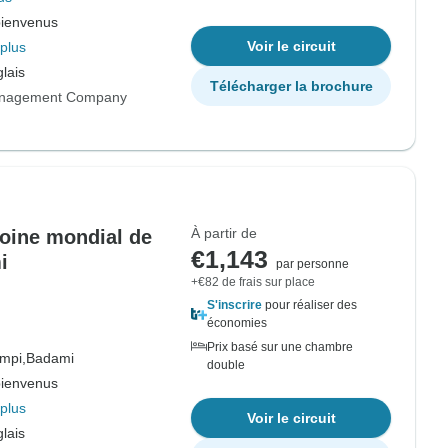
bienvenus
Voir le circuit
plus
lais
Télécharger la brochure
anagement Company
À partir de
moine mondial de
€1,143
i
par personne
+€82 de frais sur place
S'inscrire
pour réaliser des
économies
Prix basé sur une chambre
mpi,
Badami
double
bienvenus
plus
Voir le circuit
lais