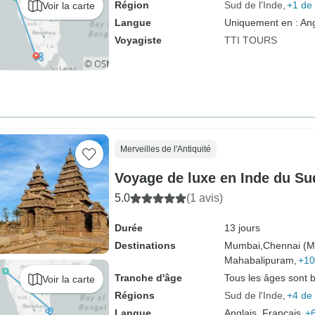
Région
Sud de l'Inde
+1 de 
Voir la carte
Langue
Uniquement en : Ang
Voyagiste
TTI TOURS
Merveilles de l'Antiquité
Voyage de luxe en Inde du Su
5.0
(1 avis)
Durée
13 jours
Destinations
Mumbai,
Chennai (M
Mahabalipuram,
+10
Tranche d'âge
Tous les âges sont 
Voir la carte
Régions
Sud de l'Inde
+4 de 
Langue
Anglais, Français,
+6