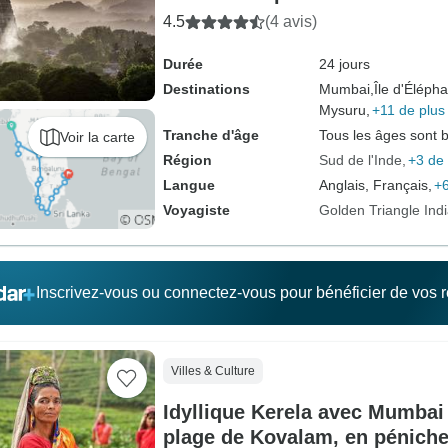
4.5
(4 avis)
Durée
24 jours
Destinations
Mumbai,
Île d'Élépha
Mysuru,
+11 de plus
Tranche d'âge
Tous les âges sont 
Voir la carte
Région
Sud de l'Inde
+3 de 
Langue
Anglais, Français,
+6
Voyagiste
Golden Triangle Ind
Inscrivez-vous ou connectez-vous pour bénéficier de vos
Villes & Culture
Idyllique Kerela avec Mumbai 
plage de Kovalam, en péniche