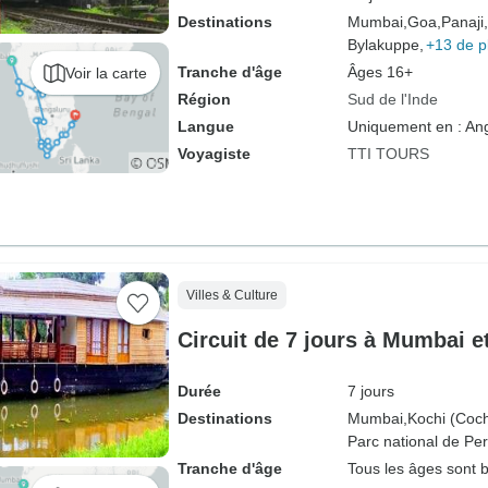
Destinations
Mumbai,
Goa,
Panaji,
Bylakuppe,
+13 de p
Tranche d'âge
Âges 16+
Voir la carte
Région
Sud de l'Inde
Langue
Uniquement en : Ang
Voyagiste
TTI TOURS
Villes & Culture
Circuit de 7 jours à Mumbai e
Durée
7 jours
Destinations
Mumbai,
Kochi (Coch
Parc national de Per
Tranche d'âge
Tous les âges sont 