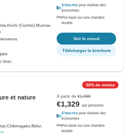
S'inscrire
pour réaliser des
économies
Prix basé sur une chambre
double
nta,
Kochi (Cochin),
Munnar,
s
Voir le circuit
bienvenus
Télécharger la brochure
lais
30% de remise
À partir de
€1,898
ture et nature
€1,329
par personne
S'inscrire
pour réaliser des
économies
mpi,
Chikmagalur,
Belur,
Prix basé sur une chambre
double
us