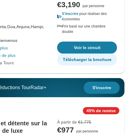
€3,190
par personne
S'inscrire
pour réaliser des
économies
nta,
Goa,
Anjuna,
Hampi,
Prix basé sur une chambre
double
bienvenus
Voir le circuit
plus
 de plus
Télécharger la brochure
ia Tours
 réductions TourRadar+
S'inscrire
45% de remise
À partir de
€1,775
et détente sur la
€977
 de luxe
par personne